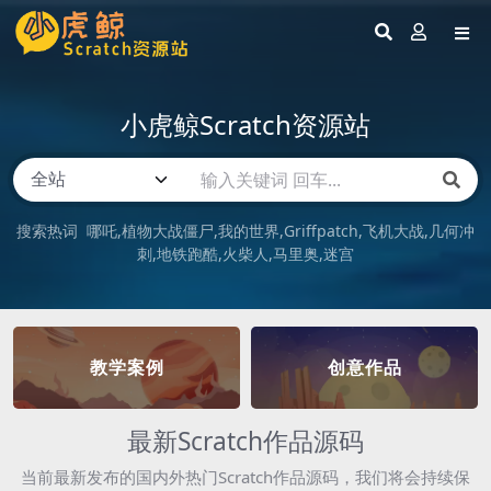
小虎鲸Scratch资源站
搜索热词
哪吒
植物大战僵尸
我的世界
Griffpatch
飞机大战
几何冲
刺
地铁跑酷
火柴人
马里奥
迷宫
教学案例
创意作品
最新Scratch作品源码
当前最新发布的国内外热门Scratch作品源码，我们将会持续保