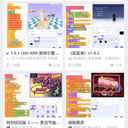
v. 1.0.1 (3D) KRR 游戏引擎 开
《采菇者》v1.8.2
发版
v. 1.0.1 (3D) KRR 游戏引擎 开发版
📖 游戏简介 采集真菌，升级你的
机体，并前往未知领域探索。 这是
2 周前
2.2K
2 周前
1.2K
一款静谧的探索冒...
特别试玩版 2 —— 复活节超级
胡闹厨房
卡丁车赛
🎮 操作方式 方案一： 方向键 ——
🎮 操作方式 单人模式： 方向键 /