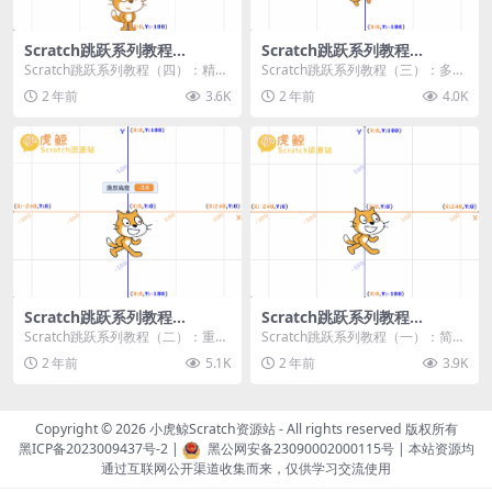
Scratch跳跃系列教程
Scratch跳跃系列教程
（四）：精准着陆
（三）：多段跳跃
Scratch跳跃系列教程（四）：精准
Scratch跳跃系列教程（三）：多段
着陆 作者：小虎鲸Scratch资源站
跳跃 作者：小虎鲸Scratch资源站
2 年前
3.6K
2 年前
4.0K
...
连...
Scratch跳跃系列教程
Scratch跳跃系列教程
（二）：重力跳跃
（一）：简单跳跃
Scratch跳跃系列教程（二）：重力
Scratch跳跃系列教程（一）：简单
跳跃 作者：小虎鲸Scratch资源站
跳跃 作者：小虎鲸Scratch资源站
2 年前
5.1K
2 年前
3.9K
按...
按...
Copyright © 2026
小虎鲸Scratch资源站
- All rights reserved 版权所有
黑ICP备2023009437号-2
|
黑公网安备23090002000115号
| 本站资源均
通过互联网公开渠道收集而来，仅供学习交流使用