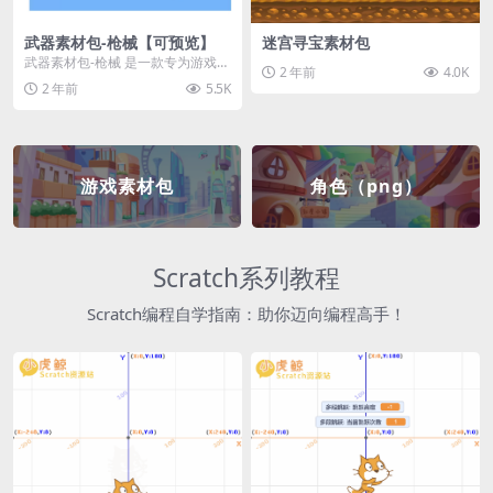
武器素材包-枪械【可预览】
迷宫寻宝素材包
武器素材包-枪械 是一款专为游戏开
2 年前
4.0K
发者和创作者设计的素材包，包含
2 年前
5.5K
多种高质量的枪械...
游戏素材包
角色（png）
Scratch系列教程
Scratch编程自学指南：助你迈向编程高手！