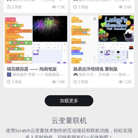
移动 Z —— 跳跃 / 漂移 方案二： ...
WASD —— 移动 Z / K —— 抓...
2 周前
1.3K
3 周前
2.0K
烟花模拟器 —— 纯画笔版
路易吉洋馆猎魂 重制版
🎆 烟花操作 空格 —— 创建烟花 1
🎮 操作方式： 方向键 —— 移动 &
~ 3 —— 切换烟花类型 普通烟花
跳跃 空格 —— 打开宝箱 将你...
3 周前
1.0K
3 周前
1.2K
嘶...
加载更多
云变量联机
使用Scratch云变量技术制作的互动项目和联机功能，轻松实现
多人实时协作，赶快和朋友们一起体验吧！