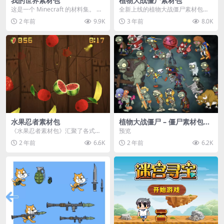
我的世界素材包
植物大战僵尸素材包
这是一个 Minecraft 的材料集。 操
全新上线的植物大战僵尸素材包，
作方法如下： 工具 → 右箭头 怪物...
内含48个精选资源，涵盖角色、场
2 年前
9.9K
3 年前
8.0K
景、音效等多样内容...
水果忍者素材包
植物大战僵尸 – 僵尸素材包
【可预览】
《水果忍者素材包》汇聚了各式鲜
预览
美诱人的水果图像与清脆悦耳的切
2 年前
6.6K
2 年前
6.2K
割音效，专为追求极致...