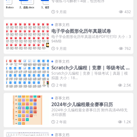
专项练习与解析1-4级，包含程序
9 月前
432
赛事文档
电子学会图形化历年真题试卷
电子学会图形化历年真题试卷PDF可打印 大小：3
94MB
9 月前
762
赛事文档
Scratch少儿编程 | 竞赛 | 等级考试 |
真题 | 模拟题
Scratch少儿编程 | 竞赛 | 等级考试 | 真题 | 模
拟题 大小：18...
2 年前
2.5K
赛事文档
2024年少儿编程最全赛事日历
2024年少儿编程最全赛事日历 附件高清4MB无
水印原图
2 年前
1.2K
赛事文档