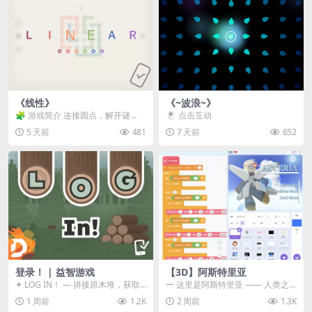
《线性》
《~波浪~》
🧩 游戏简介 连接圆点，解开谜
🖱️ 点击互动
题。 ⚠️ 重要提示 所有关卡均可通
5 天前
481
7 天前
652
关，请确保使用...
登录！ | 益智游戏
【3D】阿斯特里亚
✦ LOG IN！ — 拼接原木堆，获取
ー 这里是阿斯特里亚 —— 人类之
分数！ ᑕ☲◎ ᑕ☲◎ ᑕ☲◎ ᑕ☲◎ ...
罪与未来希望交汇之地 📖 游戏简
1 周前
1.2K
2 周前
1.3K
介 《阿斯特里...