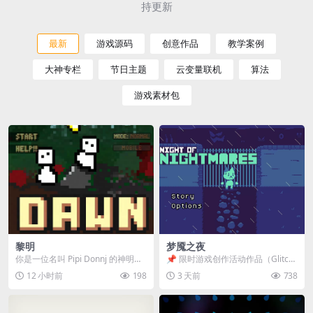
持更新
最新
游戏源码
创意作品
教学案例
大神专栏
节日主题
云变量联机
算法
游戏素材包
黎明
梦魇之夜
你是一位名叫 Pipi Donnj 的神明。
📌 限时游戏创作活动作品（Glitch
你的任务是保护一群白色小人。 点
Game Jam） 📖 故事背景 怪物四...
12 小时前
198
3 天前
738
击...