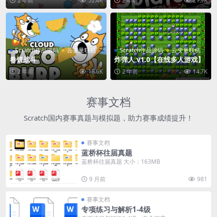
2 年前
52.4K
2 年前
21.9K
Scratch作品源码
云变量联机
Scratch作品源码
云变量联机
卷饼战斗
炸弹人 v1.0【在线多人游戏】
2 年前
18.6K
2 年前
14.7K
赛事文档
Scratch国内赛事真题与模拟题，助力赛事成绩提升！
赛事文档
蓝桥杯往届真题
蓝桥杯往届真题 大小：163MB
9 月前
981
赛事文档
专项练习与解析1-4级