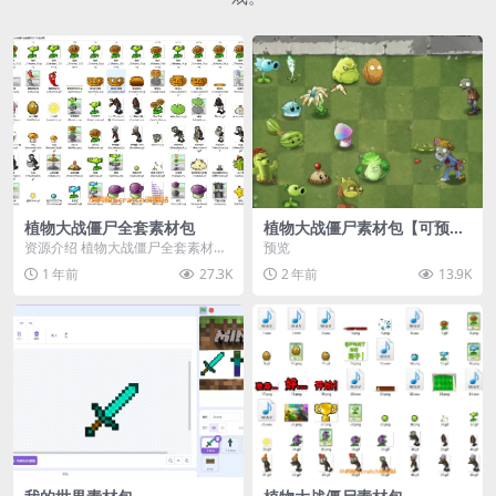
植物大战僵尸全套素材包
植物大战僵尸素材包【可预
览】
资源介绍 植物大战僵尸全套素材
预览
包，包含227个丰富多样的素材，
1 年前
27.3K
2 年前
13.9K
涵盖角色、背景、动...