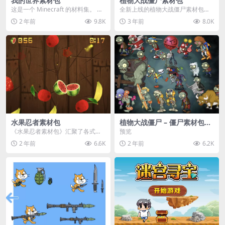
我的世界素材包
植物大战僵尸素材包
这是一个 Minecraft 的材料集。 操
全新上线的植物大战僵尸素材包，
作方法如下： 工具 → 右箭头 怪物...
内含48个精选资源，涵盖角色、场
2 年前
9.8K
3 年前
8.0K
景、音效等多样内容...
水果忍者素材包
植物大战僵尸 – 僵尸素材包
【可预览】
《水果忍者素材包》汇聚了各式鲜
预览
美诱人的水果图像与清脆悦耳的切
2 年前
6.6K
2 年前
6.2K
割音效，专为追求极致...