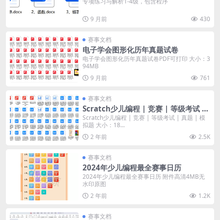
专项练习与解析1-4级，包含程序
9 月前
430
赛事文档
电子学会图形化历年真题试卷
电子学会图形化历年真题试卷PDF可打印 大小：3
94MB
9 月前
761
赛事文档
Scratch少儿编程 | 竞赛 | 等级考试 |
真题 | 模拟题
Scratch少儿编程 | 竞赛 | 等级考试 | 真题 | 模
拟题 大小：18...
2 年前
2.5K
赛事文档
2024年少儿编程最全赛事日历
2024年少儿编程最全赛事日历 附件高清4MB无
水印原图
2 年前
1.2K
赛事文档