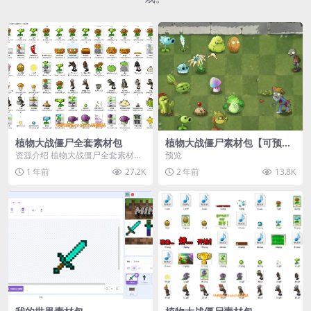
植物大战僵尸全套素材包
植物大战僵尸素材包【可预
览】
资源介绍 植物大战僵尸全套素材
预览
包，包含227个丰富多样的素材，
1 年前
27.2K
2 年前
13.8K
涵盖角色、背景、动...