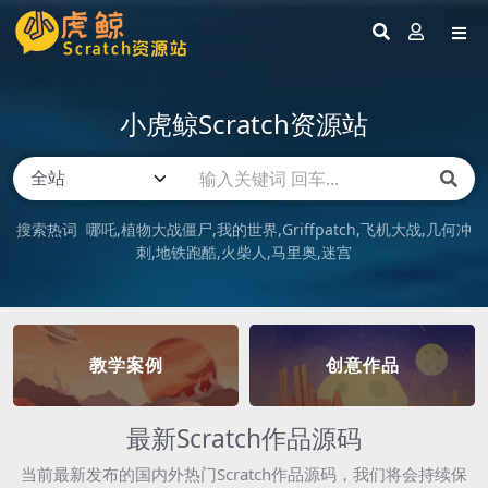
小虎鲸Scratch资源站
搜索热词
哪吒
植物大战僵尸
我的世界
Griffpatch
飞机大战
几何冲
刺
地铁跑酷
火柴人
马里奥
迷宫
教学案例
创意作品
最新Scratch作品源码
当前最新发布的国内外热门Scratch作品源码，我们将会持续保