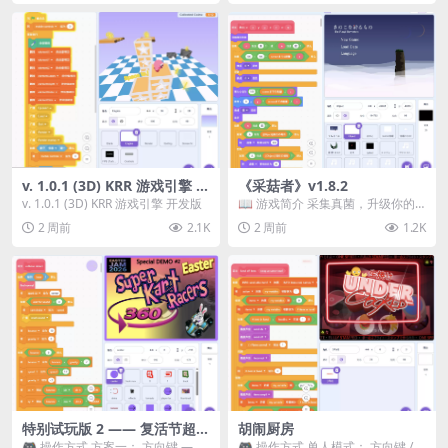
v. 1.0.1 (3D) KRR 游戏引擎 开
《采菇者》v1.8.2
发版
v. 1.0.1 (3D) KRR 游戏引擎 开发版
📖 游戏简介 采集真菌，升级你的
机体，并前往未知领域探索。 这是
2 周前
2.1K
2 周前
1.2K
一款静谧的探索冒...
特别试玩版 2 —— 复活节超级
胡闹厨房
卡丁车赛
🎮 操作方式 方案一： 方向键 ——
🎮 操作方式 单人模式： 方向键 /