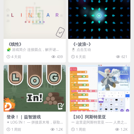
《线性》
《~波浪~》
🧩 游戏简介 连接圆点，解开谜
🖱️ 点击互动
题。 ⚠️ 重要提示 所有关卡均可通
4 天前
439
6 天前
621
关，请确保使用...
登录！ | 益智游戏
【3D】阿斯特里亚
✦ LOG IN！ — 拼接原木堆，获取
ー 这里是阿斯特里亚 —— 人类之
分数！ ᑕ☲◎ ᑕ☲◎ ᑕ☲◎ ᑕ☲◎ ...
罪与未来希望交汇之地 📖 游戏简
1 周前
1.2K
1 周前
1.2K
介 《阿斯特里...