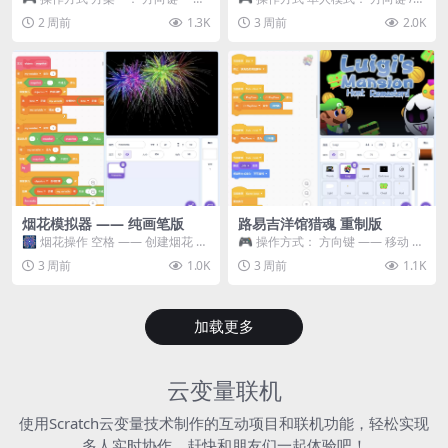
移动 Z —— 跳跃 / 漂移 方案二： ...
WASD —— 移动 Z / K —— 抓...
2 周前
1.3K
3 周前
2.0K
烟花模拟器 —— 纯画笔版
路易吉洋馆猎魂 重制版
🎆 烟花操作 空格 —— 创建烟花 1
🎮 操作方式： 方向键 —— 移动 &
~ 3 —— 切换烟花类型 普通烟花
跳跃 空格 —— 打开宝箱 将你...
3 周前
1.0K
3 周前
1.1K
嘶...
加载更多
云变量联机
使用Scratch云变量技术制作的互动项目和联机功能，轻松实现
多人实时协作，赶快和朋友们一起体验吧！