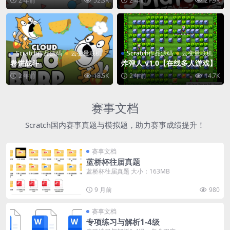
2 年前
52.3K
2 年前
21.9K
Scratch作品源码
云变量联机
Scratch作品源码
云变量联机
卷饼战斗
炸弹人 v1.0【在线多人游戏】
2 年前
18.5K
2 年前
14.7K
赛事文档
Scratch国内赛事真题与模拟题，助力赛事成绩提升！
赛事文档
蓝桥杯往届真题
蓝桥杯往届真题 大小：163MB
9 月前
980
赛事文档
专项练习与解析1-4级