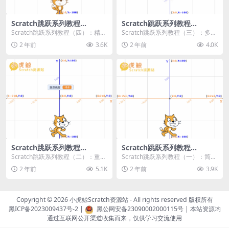
Scratch跳跃系列教程
Scratch跳跃系列教程
（四）：精准着陆
（三）：多段跳跃
Scratch跳跃系列教程（四）：精准
Scratch跳跃系列教程（三）：多段
着陆 作者：小虎鲸Scratch资源站
跳跃 作者：小虎鲸Scratch资源站
2 年前
3.6K
2 年前
4.0K
...
连...
Scratch跳跃系列教程
Scratch跳跃系列教程
（二）：重力跳跃
（一）：简单跳跃
Scratch跳跃系列教程（二）：重力
Scratch跳跃系列教程（一）：简单
跳跃 作者：小虎鲸Scratch资源站
跳跃 作者：小虎鲸Scratch资源站
2 年前
5.1K
2 年前
3.9K
按...
按...
Copyright © 2026
小虎鲸Scratch资源站
- All rights reserved 版权所有
黑ICP备2023009437号-2
|
黑公网安备23090002000115号
| 本站资源均
通过互联网公开渠道收集而来，仅供学习交流使用