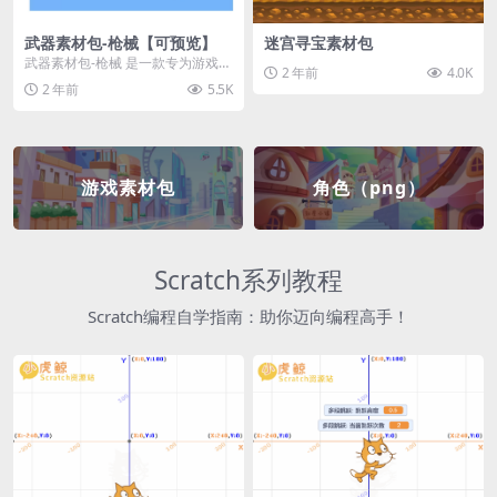
武器素材包-枪械【可预览】
迷宫寻宝素材包
武器素材包-枪械 是一款专为游戏开
2 年前
4.0K
发者和创作者设计的素材包，包含
2 年前
5.5K
多种高质量的枪械...
游戏素材包
角色（png）
Scratch系列教程
Scratch编程自学指南：助你迈向编程高手！