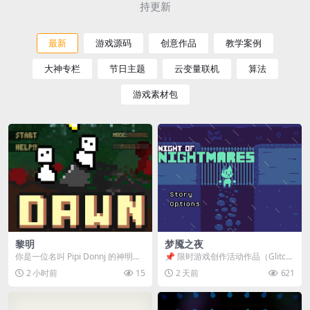
持更新
最新
游戏源码
创意作品
教学案例
大神专栏
节日主题
云变量联机
算法
游戏素材包
黎明
梦魇之夜
你是一位名叫 Pipi Donnj 的神明。
📌 限时游戏创作活动作品（Glitch
你的任务是保护一群白色小人。 点
Game Jam） 📖 故事背景 怪物四...
2 小时前
15
2 天前
621
击...