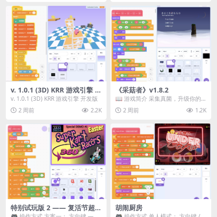
v. 1.0.1 (3D) KRR 游戏引擎 开
《采菇者》v1.8.2
发版
v. 1.0.1 (3D) KRR 游戏引擎 开发版
📖 游戏简介 采集真菌，升级你的
机体，并前往未知领域探索。 这是
2 周前
2.2K
2 周前
1.2K
一款静谧的探索冒...
特别试玩版 2 —— 复活节超级
胡闹厨房
卡丁车赛
🎮 操作方式 方案一： 方向键 ——
🎮 操作方式 单人模式： 方向键 /