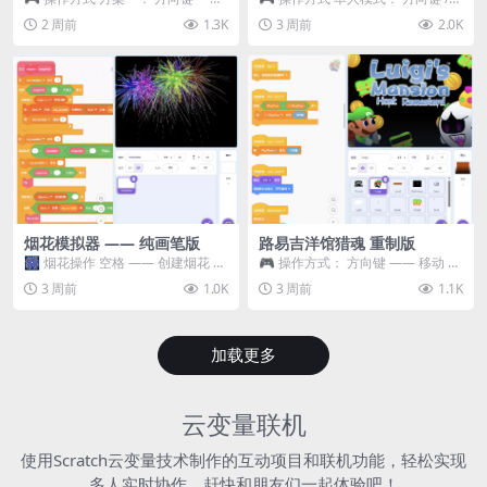
移动 Z —— 跳跃 / 漂移 方案二： ...
WASD —— 移动 Z / K —— 抓...
2 周前
1.3K
3 周前
2.0K
烟花模拟器 —— 纯画笔版
路易吉洋馆猎魂 重制版
🎆 烟花操作 空格 —— 创建烟花 1
🎮 操作方式： 方向键 —— 移动 &
~ 3 —— 切换烟花类型 普通烟花
跳跃 空格 —— 打开宝箱 将你...
3 周前
1.0K
3 周前
1.1K
嘶...
加载更多
云变量联机
使用Scratch云变量技术制作的互动项目和联机功能，轻松实现
多人实时协作，赶快和朋友们一起体验吧！