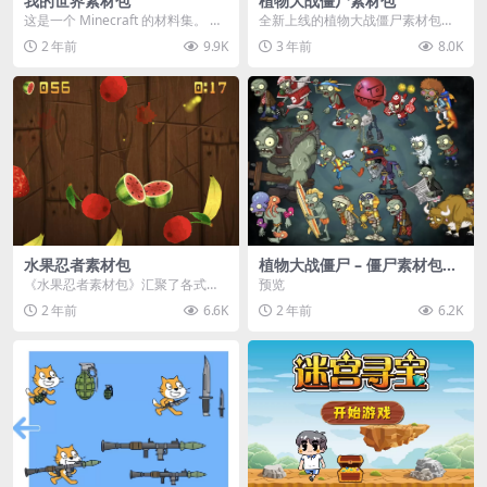
我的世界素材包
植物大战僵尸素材包
这是一个 Minecraft 的材料集。 操
全新上线的植物大战僵尸素材包，
作方法如下： 工具 → 右箭头 怪物...
内含48个精选资源，涵盖角色、场
2 年前
9.9K
3 年前
8.0K
景、音效等多样内容...
水果忍者素材包
植物大战僵尸 – 僵尸素材包
【可预览】
《水果忍者素材包》汇聚了各式鲜
预览
美诱人的水果图像与清脆悦耳的切
2 年前
6.6K
2 年前
6.2K
割音效，专为追求极致...