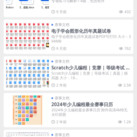
专项练习与解析1-4级，包含程序
9 月前
432
赛事文档
电子学会图形化历年真题试卷
电子学会图形化历年真题试卷PDF可打印 大小：3
94MB
9 月前
762
赛事文档
Scratch少儿编程 | 竞赛 | 等级考试 |
真题 | 模拟题
Scratch少儿编程 | 竞赛 | 等级考试 | 真题 | 模
拟题 大小：18...
2 年前
2.5K
赛事文档
2024年少儿编程最全赛事日历
2024年少儿编程最全赛事日历 附件高清4MB无
水印原图
2 年前
1.2K
赛事文档