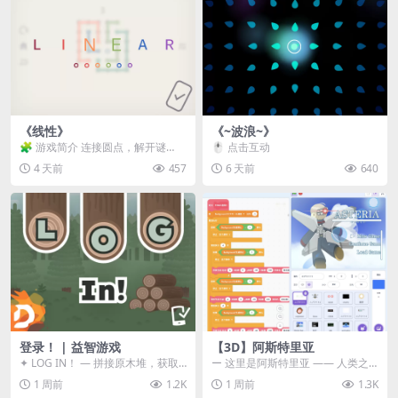
《线性》
《~波浪~》
🧩 游戏简介 连接圆点，解开谜
🖱️ 点击互动
题。 ⚠️ 重要提示 所有关卡均可通
4 天前
457
6 天前
640
关，请确保使用...
登录！ | 益智游戏
【3D】阿斯特里亚
✦ LOG IN！ — 拼接原木堆，获取
ー 这里是阿斯特里亚 —— 人类之
分数！ ᑕ☲◎ ᑕ☲◎ ᑕ☲◎ ᑕ☲◎ ...
罪与未来希望交汇之地 📖 游戏简
1 周前
1.2K
1 周前
1.3K
介 《阿斯特里...