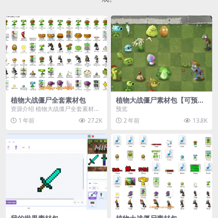
植物大战僵尸全套素材包
植物大战僵尸素材包【可预
览】
资源介绍 植物大战僵尸全套素材
预览
包，包含227个丰富多样的素材，
1 年前
27.2K
2 年前
13.8K
涵盖角色、背景、动...