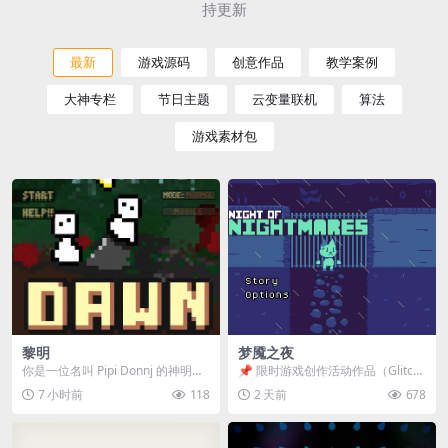
持更新
最新
游戏源码
创意作品
教学案例
大神专栏
节日主题
云变量联机
算法
游戏素材包
黎明
梦魇之夜
你是一位名叫 Pipi Donnj 的神明。
📌 限时游戏创作活动作品（Glitch
你的任务是保护一群白色小人。 点
Game Jam） 📖 故事背景 怪物四...
7 小时前
118
2 天前
678
击...