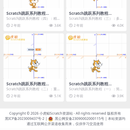
Scratch跳跃系列教程
Scratch跳跃系列教程
（四）：精准着陆
（三）：多段跳跃
Scratch跳跃系列教程（四）：精准
Scratch跳跃系列教程（三）：多段
着陆 作者：小虎鲸Scratch资源站
跳跃 作者：小虎鲸Scratch资源站
2 年前
3.6K
2 年前
4.0K
...
连...
Scratch跳跃系列教程
Scratch跳跃系列教程
（二）：重力跳跃
（一）：简单跳跃
Scratch跳跃系列教程（二）：重力
Scratch跳跃系列教程（一）：简单
跳跃 作者：小虎鲸Scratch资源站
跳跃 作者：小虎鲸Scratch资源站
2 年前
5.1K
2 年前
3.9K
按...
按...
Copyright © 2026
小虎鲸Scratch资源站
- All rights reserved 版权所有
黑ICP备2023009437号-2
|
黑公网安备23090002000115号
| 本站资源均
通过互联网公开渠道收集而来，仅供学习交流使用