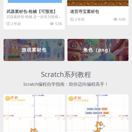
武器素材包-枪械【可预览】
迷宫寻宝素材包
武器素材包-枪械 是一款专为游戏开
2 年前
4.0K
发者和创作者设计的素材包，包含
2 年前
5.5K
多种高质量的枪械...
游戏素材包
角色（png）
Scratch系列教程
Scratch编程自学指南：助你迈向编程高手！