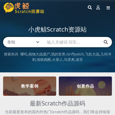
小虎鲸Scratch资源站
搜索热词
哪吒
植物大战僵尸
我的世界
Griffpatch
飞机大战
几何冲
刺
地铁跑酷
火柴人
马里奥
迷宫
教学案例
创意作品
最新Scratch作品源码
当前最新发布的国内外热门Scratch作品源码，我们将会持续保