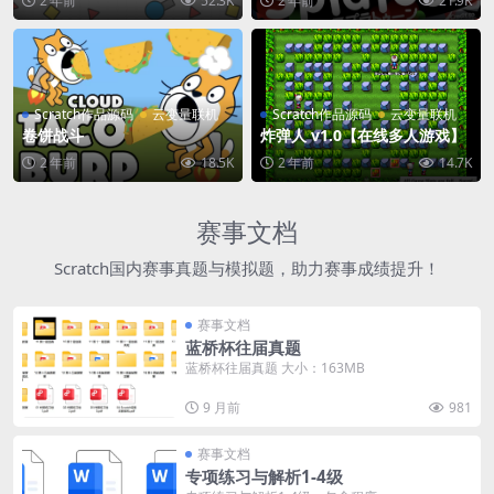
2 年前
52.3K
2 年前
21.9K
Scratch作品源码
云变量联机
Scratch作品源码
云变量联机
卷饼战斗
炸弹人 v1.0【在线多人游戏】
2 年前
18.5K
2 年前
14.7K
赛事文档
Scratch国内赛事真题与模拟题，助力赛事成绩提升！
赛事文档
蓝桥杯往届真题
蓝桥杯往届真题 大小：163MB
9 月前
981
赛事文档
专项练习与解析1-4级