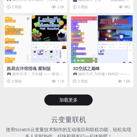
WASD —— 移动 Z / K —— 抓...
~ 3 —— 切换烟花类型 普通烟花
2 周前
2.0K
3 周前
982
嘶...
路易吉洋馆猎魂 重制版
3D空战之巅峰
🎮 操作方式： 方向键 —— 移动 &
🎮 操作方式 方向键 / WASD ——
跳跃 空格 —— 打开宝箱 将你...
移动 Z / K —— 射击 / 攻击...
3 周前
1.1K
3 周前
1.6K
加载更多
云变量联机
使用Scratch云变量技术制作的互动项目和联机功能，轻松实现
多人实时协作，赶快和朋友们一起体验吧！