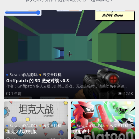
Scratch作品源码
云变量联机
Griffpatch 的 3D 激光对战 v0.8
作者：Griffpatch 多人云端 3D 射击游戏。无法连接时，请关闭所有浏览...
1 年前
42.6K
Scratch作品源码
云变量联机
Scratch作品源码
云变量联机
坦克大战联机版
喷射战士