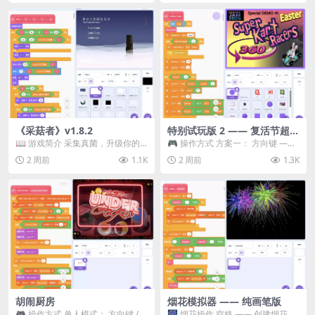
《采菇者》v1.8.2
特别试玩版 2 —— 复活节超级
卡丁车赛
📖 游戏简介 采集真菌，升级你的
🎮 操作方式 方案一： 方向键 ——
机体，并前往未知领域探索。 这是
移动 Z —— 跳跃 / 漂移 方案二： ...
2 周前
1.1K
2 周前
1.3K
一款静谧的探索冒...
胡闹厨房
烟花模拟器 —— 纯画笔版
🎮 操作方式 单人模式： 方向键 /
🎆 烟花操作 空格 —— 创建烟花 1