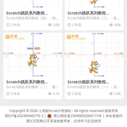
Scratch跳跃系列教程
Scratch跳跃系列教程
（四）：精准着陆
（三）：多段跳跃
Scratch跳跃系列教程（四）：精准
Scratch跳跃系列教程（三）：多段
着陆 作者：小虎鲸Scratch资源站
跳跃 作者：小虎鲸Scratch资源站
2 年前
3.6K
2 年前
4.0K
...
连...
Scratch跳跃系列教程
Scratch跳跃系列教程
（二）：重力跳跃
（一）：简单跳跃
Scratch跳跃系列教程（二）：重力
Scratch跳跃系列教程（一）：简单
跳跃 作者：小虎鲸Scratch资源站
跳跃 作者：小虎鲸Scratch资源站
2 年前
5.1K
2 年前
3.9K
按...
按...
Copyright © 2026
小虎鲸Scratch资源站
- All rights reserved 版权所有
黑ICP备2023009437号-2
|
黑公网安备23090002000115号
| 本站资源均
通过互联网公开渠道收集而来，仅供学习交流使用