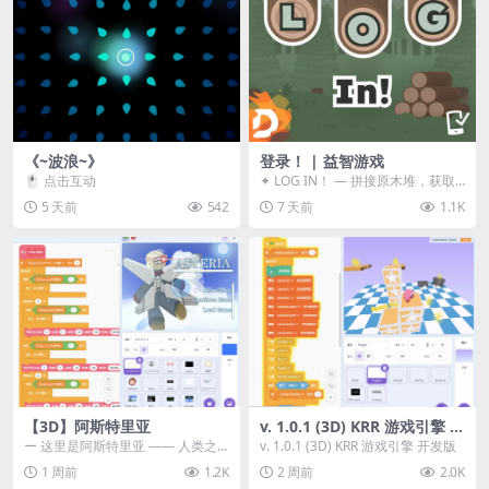
《~波浪~》
登录！ | 益智游戏
🖱️ 点击互动
✦ LOG IN！ — 拼接原木堆，获取
分数！ ᑕ☲◎ ᑕ☲◎ ᑕ☲◎ ᑕ☲◎ ...
5 天前
542
7 天前
1.1K
【3D】阿斯特里亚
v. 1.0.1 (3D) KRR 游戏引擎 开
发版
ー 这里是阿斯特里亚 —— 人类之
v. 1.0.1 (3D) KRR 游戏引擎 开发版
罪与未来希望交汇之地 📖 游戏简
1 周前
1.2K
2 周前
2.0K
介 《阿斯特里...