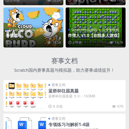
2 年前
52.2K
2 年前
21.8K
Scratch作品源码
云变量联机
Scratch作品源码
云变量联机
卷饼战斗
炸弹人 v1.0【在线多人游戏】
2 年前
18.5K
2 年前
14.7K
赛事文档
Scratch国内赛事真题与模拟题，助力赛事成绩提升！
赛事文档
蓝桥杯往届真题
蓝桥杯往届真题 大小：163MB
9 月前
979
赛事文档
专项练习与解析1-4级