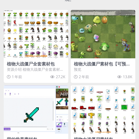
植物大战僵尸全套素材包
植物大战僵尸素材包【可预
览】
资源介绍 植物大战僵尸全套素材
预览
包，包含227个丰富多样的素材，
1 年前
27.2K
2 年前
13.8K
涵盖角色、背景、动...