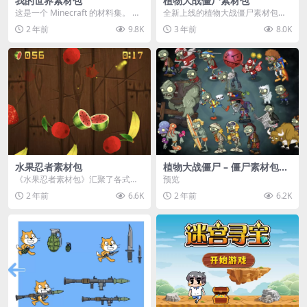
我的世界素材包
植物大战僵尸素材包
这是一个 Minecraft 的材料集。 操
全新上线的植物大战僵尸素材包，
作方法如下： 工具 → 右箭头 怪物...
内含48个精选资源，涵盖角色、场
2 年前
9.8K
3 年前
8.0K
景、音效等多样内容...
水果忍者素材包
植物大战僵尸 – 僵尸素材包
【可预览】
《水果忍者素材包》汇聚了各式鲜
预览
美诱人的水果图像与清脆悦耳的切
2 年前
6.6K
2 年前
6.2K
割音效，专为追求极致...