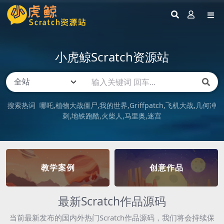
小虎鲸Scratch资源站
搜索热词
哪吒
植物大战僵尸
我的世界
Griffpatch
飞机大战
几何冲
刺
地铁跑酷
火柴人
马里奥
迷宫
教学案例
创意作品
最新Scratch作品源码
当前最新发布的国内外热门Scratch作品源码，我们将会持续保