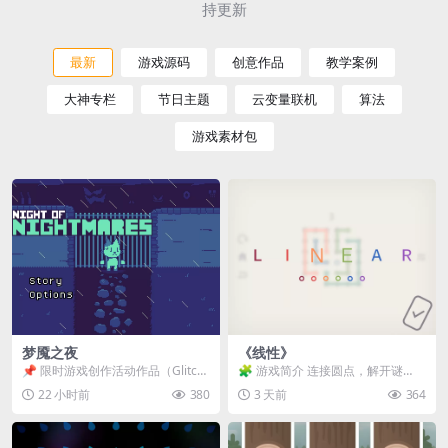
持更新
最新
游戏源码
创意作品
教学案例
大神专栏
节日主题
云变量联机
算法
游戏素材包
梦魇之夜
《线性》
📌 限时游戏创作活动作品（Glitch
🧩 游戏简介 连接圆点，解开谜
Game Jam） 📖 故事背景 怪物四...
题。 ⚠️ 重要提示 所有关卡均可通
22 小时前
380
3 天前
364
关，请确保使用...