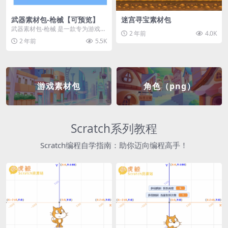
武器素材包-枪械【可预览】
迷宫寻宝素材包
武器素材包-枪械 是一款专为游戏开
2 年前
4.0K
发者和创作者设计的素材包，包含
2 年前
5.5K
多种高质量的枪械...
游戏素材包
角色（png）
Scratch系列教程
Scratch编程自学指南：助你迈向编程高手！