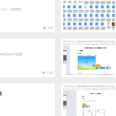
大小：394MB
758
清4MB无水印原图
1.2K
题