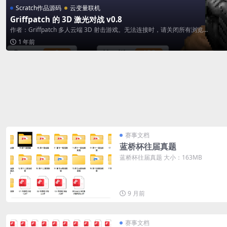
Scratch作品源码
云变量联机
Griffpatch 的 3D 激光对战 v0.8
作者：Griffpatch 多人云端 3D 射击游戏。无法连接时，请关闭所有浏览...
1 年前
赛事文档
蓝桥杯往届真题
蓝桥杯往届真题 大小：163MB
9 月前
赛事文档