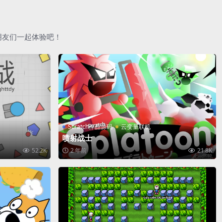
朋友们一起体验吧！
Scratch作品源码
云变量联机
喷射战士
52.2K
2 年前
21.8K