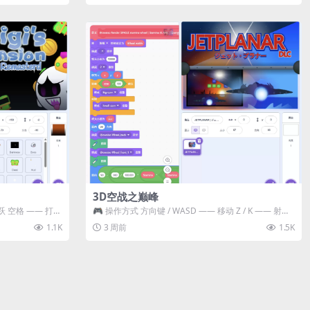
3D空战之巅峰
跃 空格 —— 打开
🎮 操作方式 方向键 / WASD —— 移动 Z / K —— 射击 /
攻击...
1.1K
3 周前
1.5K