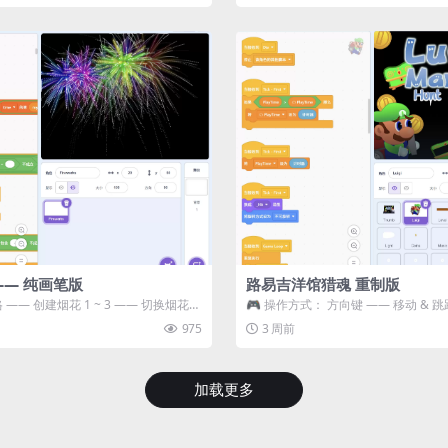
—— 纯画笔版
路易吉洋馆猎魂 重制版
 —— 创建烟花 1 ~ 3 —— 切换烟花类
🎮 操作方式： 方向键 —— 移动 & 跳
宝箱 将你...
975
3 周前
加载更多