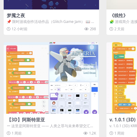
梦魇之夜
《线性》
📌 限时游戏创作活动作品（Glitch Game Jam） 📖 故
🧩 游戏简介 连
事背景 怪物四...
关卡均可通关，请
12 小时前
298
2 天前
【3D】阿斯特里亚
v. 1.0.1 (
ー 这里是阿斯特里亚 —— 人类之罪与未来希望交汇之
v. 1.0.1 (3D)
地 📖 游戏简介 《阿斯特里...
1 周前
1.2K
1 周前