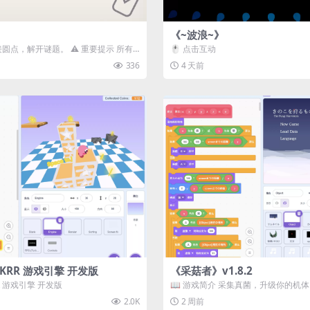
《~波浪~》
接圆点，解开谜题。 ⚠️ 重要提示 所有
🖱️ 点击互动
确保使用...
336
4 天前
3D) KRR 游戏引擎 开发版
《采菇者》v1.8.2
 KRR 游戏引擎 开发版
📖 游戏简介 采集真菌，升级你的机
域探索。 这是一款静谧的探索冒...
2.0K
2 周前