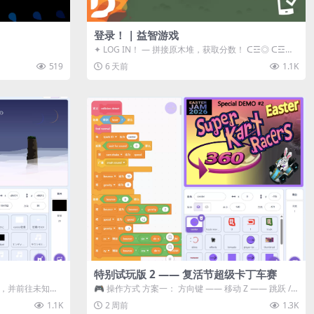
登录！ | 益智游戏
✦ LOG IN！ — 拼接原木堆，获取分数！ ᑕ☲◎ ᑕ☲◎
ᑕ☲◎ ᑕ☲◎ ...
519
6 天前
1.1K
特别试玩版 2 —— 复活节超级卡丁车赛
体，并前往未知领
🎮 操作方式 方案一： 方向键 —— 移动 Z —— 跳跃 /
漂移 方案二： ...
1.1K
2 周前
1.3K