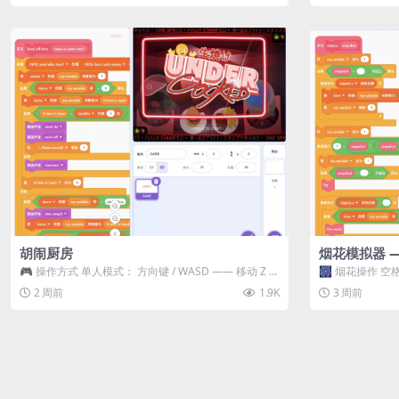
胡闹厨房
烟花模拟器 
🎮 操作方式 单人模式： 方向键 / WASD —— 移动 Z /
🎆 烟花操作 空格
K —— 抓...
型 普通烟花 嘶...
2 周前
1.9K
3 周前