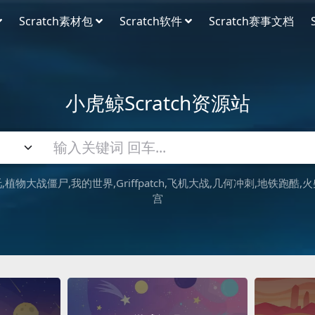
Scratch素材包
Scratch软件
Scratch赛事文档
小虎鲸Scratch资源站
吒
植物大战僵尸
我的世界
Griffpatch
飞机大战
几何冲刺
地铁跑酷
火
宫