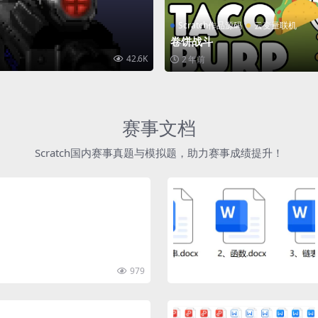
Scratch作品源码
云变量联机
卷饼战斗
42.6K
2 年前
赛事文档
Scratch国内赛事真题与模拟题，助力赛事成绩提升！
979