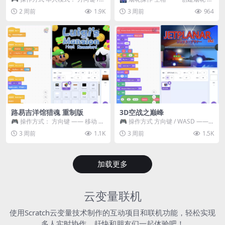
WASD —— 移动 Z / K —— 抓...
~ 3 —— 切换烟花类型 普通烟花
2 周前
1.9K
3 周前
964
嘶...
路易吉洋馆猎魂 重制版
3D空战之巅峰
🎮 操作方式： 方向键 —— 移动 &
🎮 操作方式 方向键 / WASD ——
跳跃 空格 —— 打开宝箱 将你...
移动 Z / K —— 射击 / 攻击...
3 周前
1.1K
3 周前
1.5K
加载更多
云变量联机
使用Scratch云变量技术制作的互动项目和联机功能，轻松实现
多人实时协作，赶快和朋友们一起体验吧！