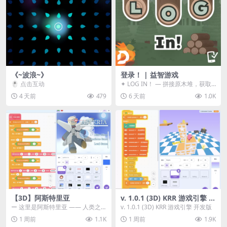
《~波浪~》
登录！ | 益智游戏
🖱️ 点击互动
✦ LOG IN！ — 拼接原木堆，获取
分数！ ᑕ☲◎ ᑕ☲◎ ᑕ☲◎ ᑕ☲◎ ...
4 天前
479
6 天前
1.0K
【3D】阿斯特里亚
v. 1.0.1 (3D) KRR 游戏引擎 开
发版
ー 这里是阿斯特里亚 —— 人类之
v. 1.0.1 (3D) KRR 游戏引擎 开发版
罪与未来希望交汇之地 📖 游戏简
1 周前
1.1K
1 周前
1.9K
介 《阿斯特里...