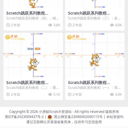
Scratch跳跃系列教程
Scratch跳跃系列教程
（四）：精准着陆
（三）：多段跳跃
Scratch跳跃系列教程（四）：精准
Scratch跳跃系列教程（三）：多段
着陆 作者：小虎鲸Scratch资源站
跳跃 作者：小虎鲸Scratch资源站
2 年前
3.6K
2 年前
4.0K
...
连...
Scratch跳跃系列教程
Scratch跳跃系列教程
（二）：重力跳跃
（一）：简单跳跃
Scratch跳跃系列教程（二）：重力
Scratch跳跃系列教程（一）：简单
跳跃 作者：小虎鲸Scratch资源站
跳跃 作者：小虎鲸Scratch资源站
2 年前
5.1K
2 年前
3.9K
按...
按...
Copyright © 2026
小虎鲸Scratch资源站
- All rights reserved 版权所有
黑ICP备2023009437号-2
|
黑公网安备23090002000115号
| 本站资源均
通过互联网公开渠道收集而来，仅供学习交流使用