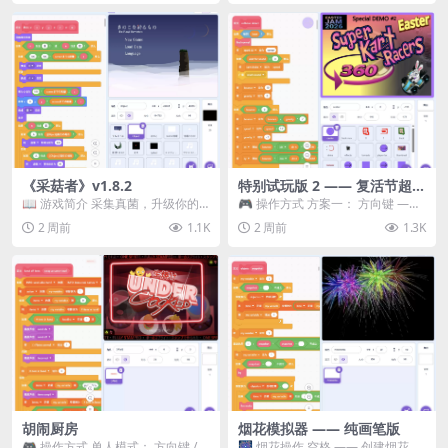
《采菇者》v1.8.2
特别试玩版 2 —— 复活节超级
卡丁车赛
📖 游戏简介 采集真菌，升级你的
🎮 操作方式 方案一： 方向键 ——
机体，并前往未知领域探索。 这是
移动 Z —— 跳跃 / 漂移 方案二： ...
2 周前
1.1K
2 周前
1.3K
一款静谧的探索冒...
胡闹厨房
烟花模拟器 —— 纯画笔版
🎮 操作方式 单人模式： 方向键 /
🎆 烟花操作 空格 —— 创建烟花 1