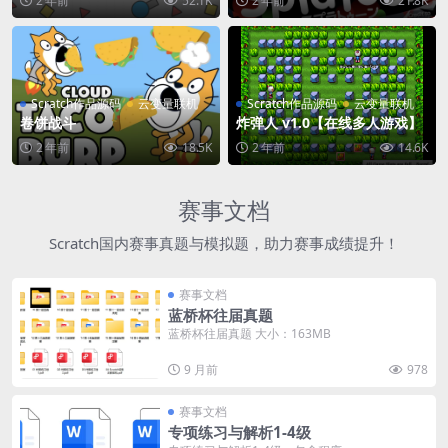
2 年前
52.1K
2 年前
21.8K
Scratch作品源码
云变量联机
Scratch作品源码
云变量联机
卷饼战斗
炸弹人 v1.0【在线多人游戏】
2 年前
18.5K
2 年前
14.6K
赛事文档
Scratch国内赛事真题与模拟题，助力赛事成绩提升！
赛事文档
蓝桥杯往届真题
蓝桥杯往届真题 大小：163MB
9 月前
978
赛事文档
专项练习与解析1-4级