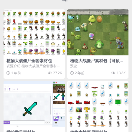
植物大战僵尸全套素材包
植物大战僵尸素材包【可预
览】
资源介绍 植物大战僵尸全套素材
预览
包，包含227个丰富多样的素材，
1 年前
27.2K
2 年前
13.8K
涵盖角色、背景、动...