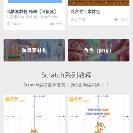
武器素材包-枪械【可预览】
迷宫寻宝素材包
武器素材包-枪械 是一款专为游戏开
2 年前
4.0K
发者和创作者设计的素材包，包含
2 年前
5.5K
多种高质量的枪械...
游戏素材包
角色（png）
Scratch系列教程
Scratch编程自学指南：助你迈向编程高手！