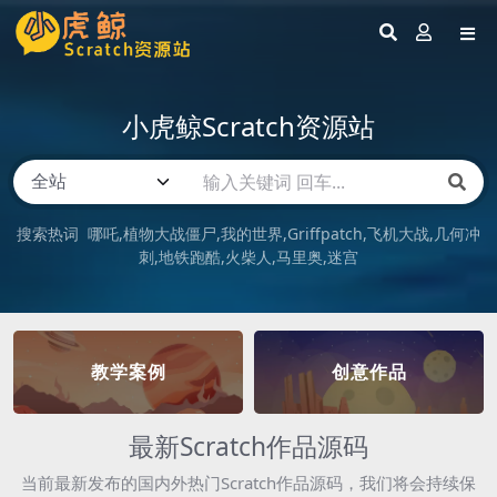
小虎鲸Scratch资源站
搜索热词
哪吒
植物大战僵尸
我的世界
Griffpatch
飞机大战
几何冲
刺
地铁跑酷
火柴人
马里奥
迷宫
教学案例
创意作品
最新Scratch作品源码
当前最新发布的国内外热门Scratch作品源码，我们将会持续保