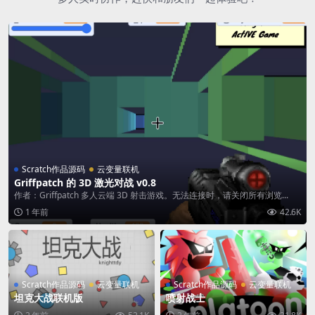
Scratch作品源码
云变量联机
Griffpatch 的 3D 激光对战 v0.8
作者：Griffpatch 多人云端 3D 射击游戏。无法连接时，请关闭所有浏览...
1 年前
42.6K
Scratch作品源码
云变量联机
Scratch作品源码
云变量联机
坦克大战联机版
喷射战士