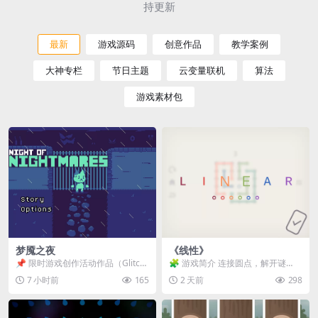
持更新
最新
游戏源码
创意作品
教学案例
大神专栏
节日主题
云变量联机
算法
游戏素材包
梦魇之夜
《线性》
📌 限时游戏创作活动作品（Glitch
🧩 游戏简介 连接圆点，解开谜
Game Jam） 📖 故事背景 怪物四...
题。 ⚠️ 重要提示 所有关卡均可通
7 小时前
165
2 天前
298
关，请确保使用...