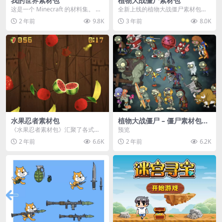
我的世界素材包
植物大战僵尸素材包
这是一个 Minecraft 的材料集。 操
全新上线的植物大战僵尸素材包，
作方法如下： 工具 → 右箭头 怪物...
内含48个精选资源，涵盖角色、场
2 年前
9.8K
3 年前
8.0K
景、音效等多样内容...
水果忍者素材包
植物大战僵尸 – 僵尸素材包
【可预览】
《水果忍者素材包》汇聚了各式鲜
预览
美诱人的水果图像与清脆悦耳的切
2 年前
6.6K
2 年前
6.2K
割音效，专为追求极致...