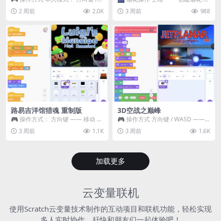
WASD —— 移动 Z / K —— 抓...
~ 3 —— 切换烟花类型 普通烟花
2 周前
2.0K
3 周前
988
嘶...
路易吉洋馆猎魂 重制版
3D空战之巅峰
🎮 操作方式： 方向键 —— 移动 &
🎮 操作方式 方向键 / WASD ——
跳跃 空格 —— 打开宝箱 将你...
移动 Z / K —— 射击 / 攻击...
3 周前
1.1K
3 周前
1.6K
加载更多
云变量联机
使用Scratch云变量技术制作的互动项目和联机功能，轻松实现
多人实时协作，赶快和朋友们一起体验吧！