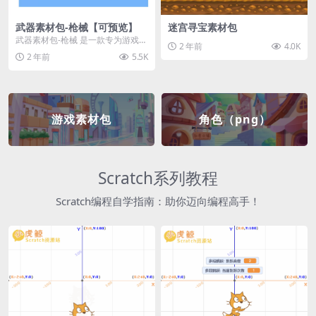
武器素材包-枪械【可预览】
迷宫寻宝素材包
武器素材包-枪械 是一款专为游戏开
2 年前
4.0K
发者和创作者设计的素材包，包含
2 年前
5.5K
多种高质量的枪械...
游戏素材包
角色（png）
Scratch系列教程
Scratch编程自学指南：助你迈向编程高手！