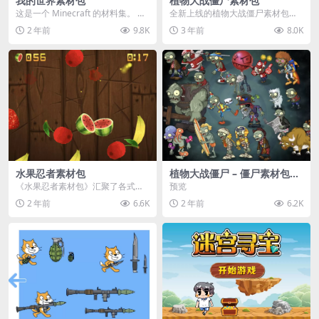
我的世界素材包
植物大战僵尸素材包
这是一个 Minecraft 的材料集。 操
全新上线的植物大战僵尸素材包，
作方法如下： 工具 → 右箭头 怪物...
内含48个精选资源，涵盖角色、场
2 年前
9.8K
3 年前
8.0K
景、音效等多样内容...
水果忍者素材包
植物大战僵尸 – 僵尸素材包
【可预览】
《水果忍者素材包》汇聚了各式鲜
预览
美诱人的水果图像与清脆悦耳的切
2 年前
6.6K
2 年前
6.2K
割音效，专为追求极致...