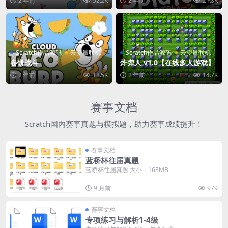
2 年前
52.2K
2 年前
21.8K
Scratch作品源码
云变量联机
Scratch作品源码
云变量联机
卷饼战斗
炸弹人 v1.0【在线多人游戏】
2 年前
18.5K
2 年前
14.7K
赛事文档
Scratch国内赛事真题与模拟题，助力赛事成绩提升！
赛事文档
蓝桥杯往届真题
蓝桥杯往届真题 大小：163MB
9 月前
979
赛事文档
专项练习与解析1-4级