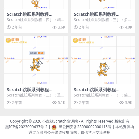
Scratch跳跃系列教程
Scratch跳跃系列教程
（四）：精准着陆
（三）：多段跳跃
Scratch跳跃系列教程（四）：精准
Scratch跳跃系列教程（三）：多段
着陆 作者：小虎鲸Scratch资源站
跳跃 作者：小虎鲸Scratch资源站
2 年前
3.6K
2 年前
4.0K
...
连...
Scratch跳跃系列教程
Scratch跳跃系列教程
（二）：重力跳跃
（一）：简单跳跃
Scratch跳跃系列教程（二）：重力
Scratch跳跃系列教程（一）：简单
跳跃 作者：小虎鲸Scratch资源站
跳跃 作者：小虎鲸Scratch资源站
2 年前
5.1K
2 年前
3.9K
按...
按...
Copyright © 2026
小虎鲸Scratch资源站
- All rights reserved 版权所有
黑ICP备2023009437号-2
|
黑公网安备23090002000115号
| 本站资源均
通过互联网公开渠道收集而来，仅供学习交流使用