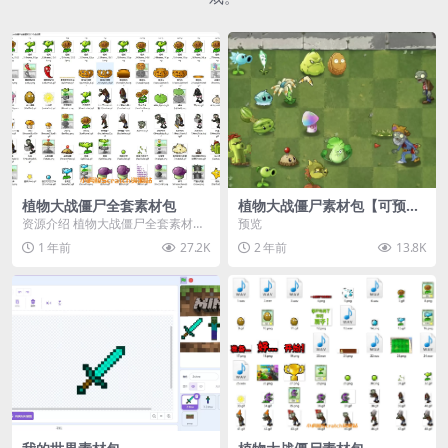
植物大战僵尸全套素材包
植物大战僵尸素材包【可预
览】
资源介绍 植物大战僵尸全套素材
预览
包，包含227个丰富多样的素材，
1 年前
27.2K
2 年前
13.8K
涵盖角色、背景、动...