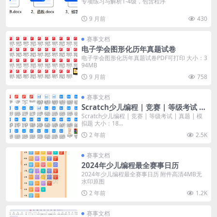
专项练习与解析1-4级，包含程序
9 月前
430
赛事文档
电子学会图形化历年真题试卷
电子学会图形化历年真题试卷PDF可打印 大小：3
94MB
9 月前
758
赛事文档
Scratch少儿编程 | 竞赛 | 等级考试 |
真题 | 模拟题
Scratch少儿编程 | 竞赛 | 等级考试 | 真题 | 模
拟题 大小：18...
2 年前
2.5K
赛事文档
2024年少儿编程最全赛事日历
2024年少儿编程最全赛事日历 附件高清4MB无
水印原图
2 年前
1.2K
赛事文档