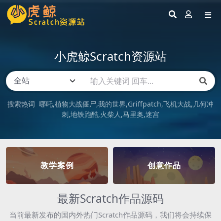
小虎鲸Scratch资源站
搜索热词
哪吒
植物大战僵尸
我的世界
Griffpatch
飞机大战
几何冲
刺
地铁跑酷
火柴人
马里奥
迷宫
教学案例
创意作品
最新Scratch作品源码
当前最新发布的国内外热门Scratch作品源码，我们将会持续保