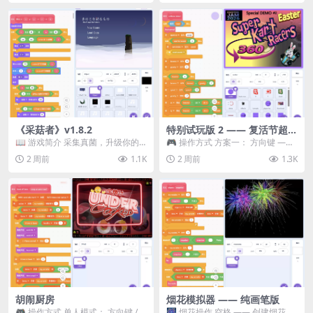
《采菇者》v1.8.2
特别试玩版 2 —— 复活节超级
卡丁车赛
📖 游戏简介 采集真菌，升级你的
🎮 操作方式 方案一： 方向键 ——
机体，并前往未知领域探索。 这是
移动 Z —— 跳跃 / 漂移 方案二： ...
2 周前
1.1K
2 周前
1.3K
一款静谧的探索冒...
胡闹厨房
烟花模拟器 —— 纯画笔版
🎮 操作方式 单人模式： 方向键 /
🎆 烟花操作 空格 —— 创建烟花 1