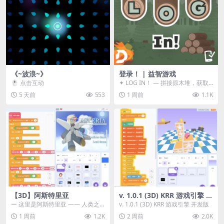
《~波浪~》
登录！ | 益智游戏
🖱️ 点击互动
✦ LOG IN！ — 拼接原木堆，获取
分数！ ᑕ☲◎ ᑕ☲◎ ᑕ☲◎ ᑕ☲◎ ...
5 天前
553
1 周前
1.1K
【3D】阿斯特里亚
v. 1.0.1 (3D) KRR 游戏引擎 开
发版
ー 这里是阿斯特里亚 —— 人类之
v. 1.0.1 (3D) KRR 游戏引擎 开发版
罪与未来希望交汇之地 📖 游戏简
1 周前
1.2K
2 周前
2.0K
介 《阿斯特里...