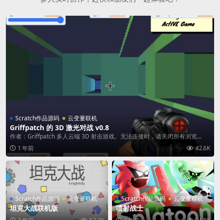
Scratch作品源码
云变量联机
Griffpatch 的 3D 激光对战 v0.8
作者：Griffpatch 多人云端 3D 射击游戏。无法连接时，请关闭所有浏览...
1 年前
42.6K
Scratch作品源码
云变量联机
Scratch作品源码
云变量联机
坦克大战联机版
喷射战士