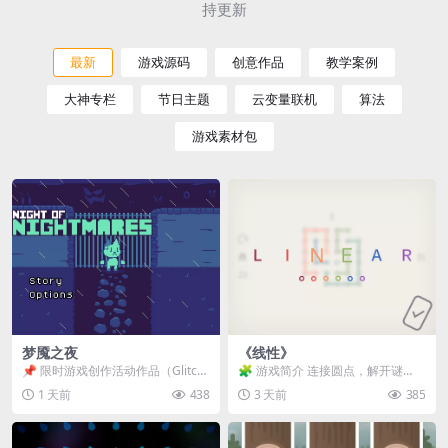
持更新
最新
游戏源码
创意作品
教学案例
大神专栏
节日主题
云变量联机
算法
游戏素材包
梦魇之夜
《线性》
📌 限时游戏创作活动作品（Glitch
🧩 游戏简介 连接圆点，解开谜
Game Jam） 📖 故事背景 怪物四...
题。 ⚠️ 重要提示 所有关卡均可通
1 天前
438
3 天前
385
关，请确保使用...