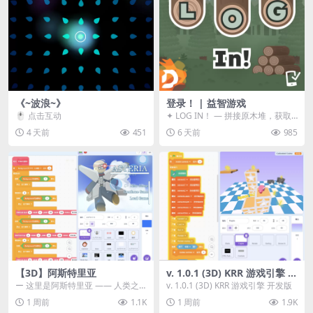
《~波浪~》
登录！ | 益智游戏
🖱️ 点击互动
✦ LOG IN！ — 拼接原木堆，获取
分数！ ᑕ☲◎ ᑕ☲◎ ᑕ☲◎ ᑕ☲◎ ...
4 天前
451
6 天前
985
【3D】阿斯特里亚
v. 1.0.1 (3D) KRR 游戏引擎 开
发版
ー 这里是阿斯特里亚 —— 人类之
v. 1.0.1 (3D) KRR 游戏引擎 开发版
罪与未来希望交汇之地 📖 游戏简
1 周前
1.1K
1 周前
1.9K
介 《阿斯特里...