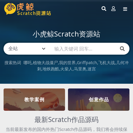
小虎鲸Scratch资源站
搜索热词
哪吒
植物大战僵尸
我的世界
Griffpatch
飞机大战
几何冲
刺
地铁跑酷
火柴人
马里奥
迷宫
教学案例
创意作品
最新Scratch作品源码
当前最新发布的国内外热门Scratch作品源码，我们将会持续保