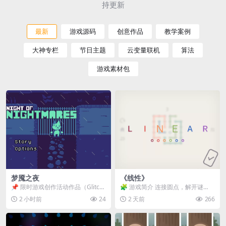
持更新
最新
游戏源码
创意作品
教学案例
大神专栏
节日主题
云变量联机
算法
游戏素材包
梦魇之夜
《线性》
📌 限时游戏创作活动作品（Glitch
🧩 游戏简介 连接圆点，解开谜
Game Jam） 📖 故事背景 怪物四...
题。 ⚠️ 重要提示 所有关卡均可通
2 小时前
24
2 天前
266
关，请确保使用...