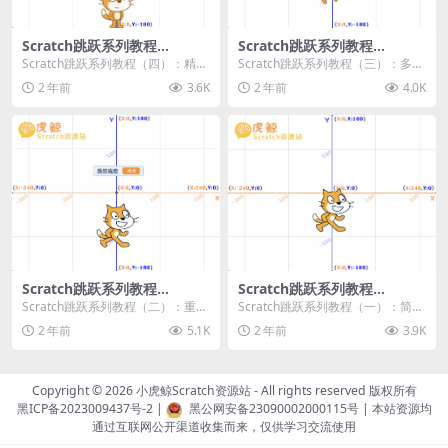
Scratch跳跃系列教程
Scratch跳跃系列教程
（四）：精准着陆
（三）：多段跳跃
Scratch跳跃系列教程（四）：精准
Scratch跳跃系列教程（三）：多段
着陆 作者：小虎鲸Scratch资源站
跳跃 作者：小虎鲸Scratch资源站
2 年前
3.6K
2 年前
4.0K
...
连...
Scratch跳跃系列教程
Scratch跳跃系列教程
（二）：重力跳跃
（一）：简单跳跃
Scratch跳跃系列教程（二）：重力
Scratch跳跃系列教程（一）：简单
跳跃 作者：小虎鲸Scratch资源站
跳跃 作者：小虎鲸Scratch资源站
2 年前
5.1K
2 年前
3.9K
按...
按...
Copyright © 2026
小虎鲸Scratch资源站
- All rights reserved 版权所有
黑ICP备2023009437号-2
|
黑公网安备23090002000115号
| 本站资源均
通过互联网公开渠道收集而来，仅供学习交流使用