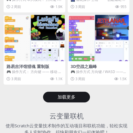
WASD —— 移动 Z / K —— 抓...
~ 3 —— 切换烟花类型 普通烟花
2 周前
1.9K
3 周前
955
嘶...
路易吉洋馆猎魂 重制版
3D空战之巅峰
🎮 操作方式： 方向键 —— 移动 &
🎮 操作方式 方向键 / WASD ——
跳跃 空格 —— 打开宝箱 将你...
移动 Z / K —— 射击 / 攻击...
3 周前
1.1K
3 周前
1.5K
加载更多
云变量联机
使用Scratch云变量技术制作的互动项目和联机功能，轻松实现
多人实时协作，赶快和朋友们一起体验吧！