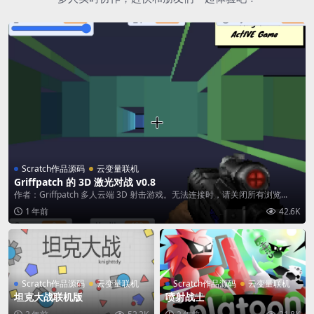
Scratch作品源码
云变量联机
Griffpatch 的 3D 激光对战 v0.8
作者：Griffpatch 多人云端 3D 射击游戏。无法连接时，请关闭所有浏览...
1 年前
42.6K
Scratch作品源码
云变量联机
Scratch作品源码
云变量联机
坦克大战联机版
喷射战士