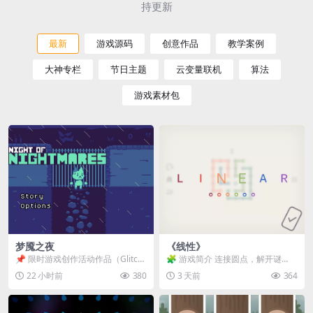
持更新
最新
游戏源码
创意作品
教学案例
大神专栏
节日主题
云变量联机
算法
游戏素材包
梦魇之夜
《线性》
📌 限时游戏创作活动作品（Glitch
🧩 游戏简介 连接圆点，解开谜
Game Jam） 📖 故事背景 怪物四...
题。 ⚠️ 重要提示 所有关卡均可通
22 小时前
380
3 天前
364
关，请确保使用...