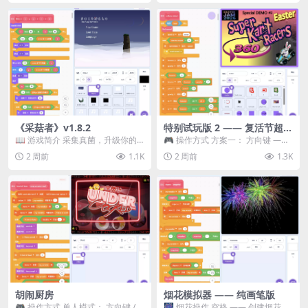
《采菇者》v1.8.2
特别试玩版 2 —— 复活节超级
卡丁车赛
📖 游戏简介 采集真菌，升级你的
🎮 操作方式 方案一： 方向键 ——
机体，并前往未知领域探索。 这是
移动 Z —— 跳跃 / 漂移 方案二： ...
2 周前
1.1K
2 周前
1.3K
一款静谧的探索冒...
胡闹厨房
烟花模拟器 —— 纯画笔版
🎮 操作方式 单人模式： 方向键 /
🎆 烟花操作 空格 —— 创建烟花 1