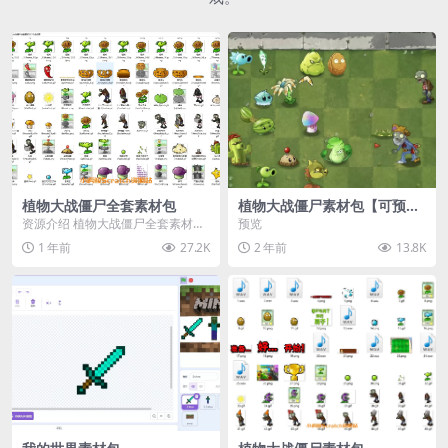
植物大战僵尸全套素材包
植物大战僵尸素材包【可预
览】
资源介绍 植物大战僵尸全套素材
预览
包，包含227个丰富多样的素材，
1 年前
27.2K
2 年前
13.8K
涵盖角色、背景、动...