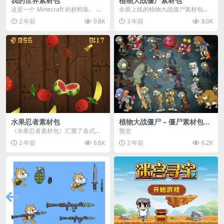
我的世界素材包
植物大战僵尸素材包
这是一个 Minecraft 的材料集。 操
全新上线的植物大战僵尸素材包，
作方法如下： 工具 → 右箭头 怪物...
内含48个精选资源，涵盖角色、场
2 年前
9.8K
3 年前
8.0K
景、音效等多样内容...
水果忍者素材包
植物大战僵尸 – 僵尸素材包
【可预览】
《水果忍者素材包》汇聚了各式鲜
预览
美诱人的水果图像与清脆悦耳的切
2 年前
6.6K
2 年前
6.2K
割音效，专为追求极致...