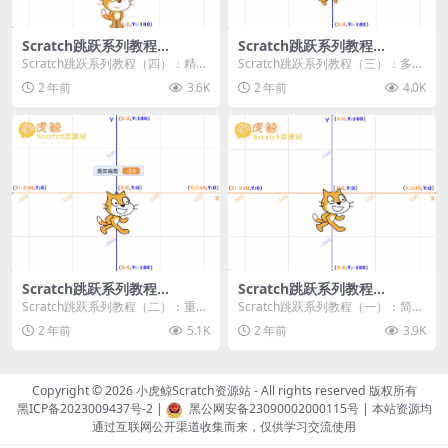
Scratch跳跃系列教程
Scratch跳跃系列教程
（四）：精准着陆
（三）：多段跳跃
Scratch跳跃系列教程（四）：精准
Scratch跳跃系列教程（三）：多段
着陆 作者：小虎鲸Scratch资源站
跳跃 作者：小虎鲸Scratch资源站
2 年前
3.6K
2 年前
4.0K
...
连...
Scratch跳跃系列教程
Scratch跳跃系列教程
（二）：重力跳跃
（一）：简单跳跃
Scratch跳跃系列教程（二）：重力
Scratch跳跃系列教程（一）：简单
跳跃 作者：小虎鲸Scratch资源站
跳跃 作者：小虎鲸Scratch资源站
2 年前
5.1K
2 年前
3.9K
按...
按...
Copyright © 2026
小虎鲸Scratch资源站
- All rights reserved 版权所有
黑ICP备2023009437号-2
|
黑公网安备23090002000115号
| 本站资源均
通过互联网公开渠道收集而来，仅供学习交流使用