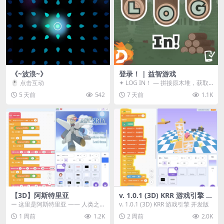
《~波浪~》
登录！ | 益智游戏
🖱️ 点击互动
✦ LOG IN！ — 拼接原木堆，获取
分数！ ᑕ☲◎ ᑕ☲◎ ᑕ☲◎ ᑕ☲◎ ...
5 天前
542
7 天前
1.1K
【3D】阿斯特里亚
v. 1.0.1 (3D) KRR 游戏引擎 开
发版
ー 这里是阿斯特里亚 —— 人类之
v. 1.0.1 (3D) KRR 游戏引擎 开发版
罪与未来希望交汇之地 📖 游戏简
1 周前
1.2K
2 周前
2.0K
介 《阿斯特里...