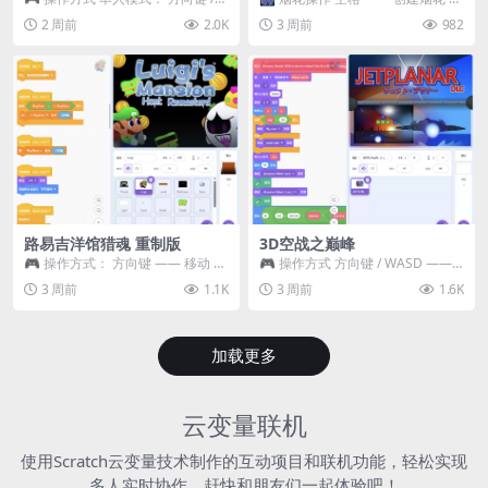
WASD —— 移动 Z / K —— 抓...
~ 3 —— 切换烟花类型 普通烟花
2 周前
2.0K
3 周前
982
嘶...
路易吉洋馆猎魂 重制版
3D空战之巅峰
🎮 操作方式： 方向键 —— 移动 &
🎮 操作方式 方向键 / WASD ——
跳跃 空格 —— 打开宝箱 将你...
移动 Z / K —— 射击 / 攻击...
3 周前
1.1K
3 周前
1.6K
加载更多
云变量联机
使用Scratch云变量技术制作的互动项目和联机功能，轻松实现
多人实时协作，赶快和朋友们一起体验吧！