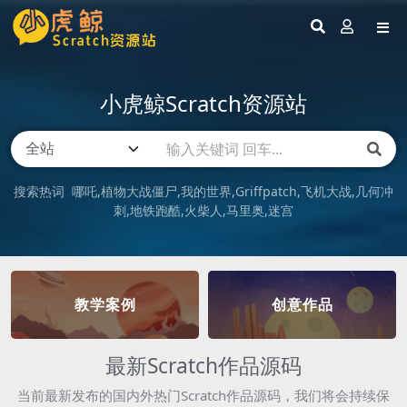
小虎鲸Scratch资源站
搜索热词
哪吒
植物大战僵尸
我的世界
Griffpatch
飞机大战
几何冲
刺
地铁跑酷
火柴人
马里奥
迷宫
教学案例
创意作品
最新Scratch作品源码
当前最新发布的国内外热门Scratch作品源码，我们将会持续保