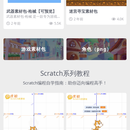
武器素材包-枪械【可预览】
迷宫寻宝素材包
武器素材包-枪械 是一款专为游戏开
2 年前
4.0K
发者和创作者设计的素材包，包含
2 年前
5.5K
多种高质量的枪械...
游戏素材包
角色（png）
Scratch系列教程
Scratch编程自学指南：助你迈向编程高手！