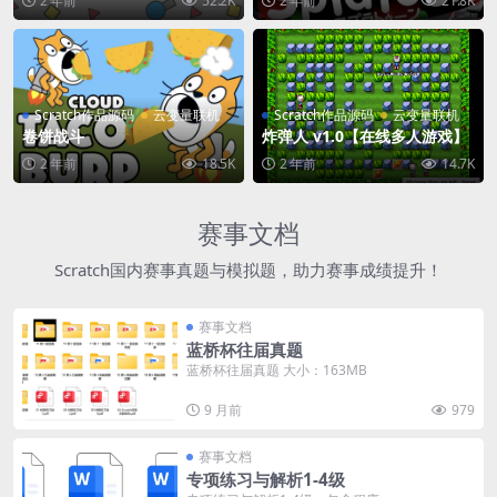
2 年前
52.2K
2 年前
21.8K
Scratch作品源码
云变量联机
Scratch作品源码
云变量联机
卷饼战斗
炸弹人 v1.0【在线多人游戏】
2 年前
18.5K
2 年前
14.7K
赛事文档
Scratch国内赛事真题与模拟题，助力赛事成绩提升！
赛事文档
蓝桥杯往届真题
蓝桥杯往届真题 大小：163MB
9 月前
979
赛事文档
专项练习与解析1-4级