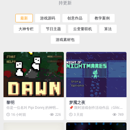
持更新
最新
游戏源码
创意作品
教学案例
大神专栏
节日主题
云变量联机
算法
游戏素材包
黎明
梦魇之夜
你是一位名叫 Pipi Donnj 的神明。
📌 限时游戏创作活动作品（Glitch
你的任务是保护一群白色小人。 点
Game Jam） 📖 故事背景 怪物四...
16 小时前
226
3 天前
749
击...