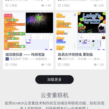
移动 Z —— 跳跃 / 漂移 方案二： ...
WASD —— 移动 Z / K —— 抓...
2 周前
1.4K
3 周前
2.0K
烟花模拟器 —— 纯画笔版
路易吉洋馆猎魂 重制版
🎆 烟花操作 空格 —— 创建烟花 1
🎮 操作方式： 方向键 —— 移动 &
~ 3 —— 切换烟花类型 普通烟花
跳跃 空格 —— 打开宝箱 将你...
3 周前
1.0K
3 周前
1.2K
嘶...
加载更多
云变量联机
使用Scratch云变量技术制作的互动项目和联机功能，轻松实现
多人实时协作，赶快和朋友们一起体验吧！