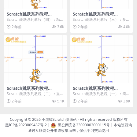
Scratch跳跃系列教程
Scratch跳跃系列教程
（四）：精准着陆
（三）：多段跳跃
Scratch跳跃系列教程（四）：精准
Scratch跳跃系列教程（三）：多段
着陆 作者：小虎鲸Scratch资源站
跳跃 作者：小虎鲸Scratch资源站
2 年前
3.6K
2 年前
4.0K
...
连...
Scratch跳跃系列教程
Scratch跳跃系列教程
（二）：重力跳跃
（一）：简单跳跃
Scratch跳跃系列教程（二）：重力
Scratch跳跃系列教程（一）：简单
跳跃 作者：小虎鲸Scratch资源站
跳跃 作者：小虎鲸Scratch资源站
2 年前
5.1K
2 年前
3.9K
按...
按...
Copyright © 2026
小虎鲸Scratch资源站
- All rights reserved 版权所有
黑ICP备2023009437号-2
|
黑公网安备23090002000115号
| 本站资源均
通过互联网公开渠道收集而来，仅供学习交流使用