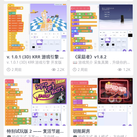
v. 1.0.1 (3D) KRR 游戏引擎 开
《采菇者》v1.8.2
发版
v. 1.0.1 (3D) KRR 游戏引擎 开发版
📖 游戏简介 采集真菌，升级你的
机体，并前往未知领域探索。 这是
2 周前
2.2K
2 周前
1.2K
一款静谧的探索冒...
特别试玩版 2 —— 复活节超级
胡闹厨房
卡丁车赛
🎮 操作方式 方案一： 方向键 ——
🎮 操作方式 单人模式： 方向键 /