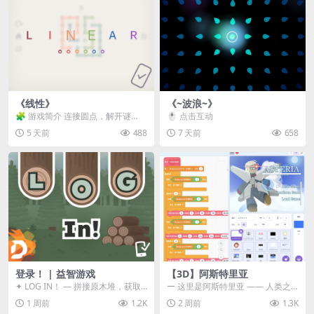
《线性》
《~波浪~》
🧩 游戏简介 连接圆点，解开谜
🖱️ 点击互动
题。 ⚠️ 重要提示 所有关卡均可通
5 天前
488
7 天前
658
关，请确保使用...
登录！ | 益智游戏
【3D】阿斯特里亚
✦ LOG IN！ — 拼接原木堆，获取
ー 这里是阿斯特里亚 —— 人类之
分数！ ᑕ☲◎ ᑕ☲◎ ᑕ☲◎ ᑕ☲◎ ...
罪与未来希望交汇之地 📖 游戏简
1 周前
1.2K
2 周前
1.3K
介 《阿斯特里...