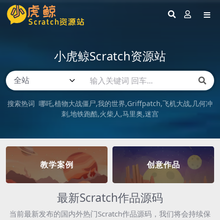
小虎鲸Scratch资源站
搜索热词
哪吒
植物大战僵尸
我的世界
Griffpatch
飞机大战
几何冲
刺
地铁跑酷
火柴人
马里奥
迷宫
教学案例
创意作品
最新Scratch作品源码
当前最新发布的国内外热门Scratch作品源码，我们将会持续保