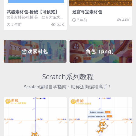
武器素材包-枪械【可预览】
迷宫寻宝素材包
武器素材包-枪械 是一款专为游戏开
2 年前
4.0K
发者和创作者设计的素材包，包含
2 年前
5.5K
多种高质量的枪械...
游戏素材包
角色（png）
Scratch系列教程
Scratch编程自学指南：助你迈向编程高手！