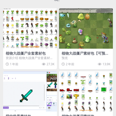
植物大战僵尸全套素材包
植物大战僵尸素材包【可预
览】
资源介绍 植物大战僵尸全套素材
预览
包，包含227个丰富多样的素材，
1 年前
27.3K
2 年前
13.9K
涵盖角色、背景、动...