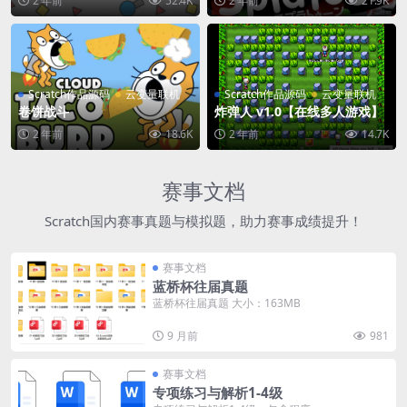
2 年前
52.4K
2 年前
21.9K
Scratch作品源码
云变量联机
Scratch作品源码
云变量联机
卷饼战斗
炸弹人 v1.0【在线多人游戏】
2 年前
18.6K
2 年前
14.7K
赛事文档
Scratch国内赛事真题与模拟题，助力赛事成绩提升！
赛事文档
蓝桥杯往届真题
蓝桥杯往届真题 大小：163MB
9 月前
981
赛事文档
专项练习与解析1-4级