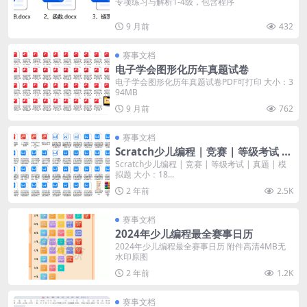
专项练习与解析1-4级，包含程序
9 月前
432
赛事文档
电子学会图形化历年真题试卷
电子学会图形化历年真题试卷PDF可打印 大小：3
94MB
9 月前
762
赛事文档
Scratch少儿编程 | 竞赛 | 等级考试 |
真题 | 模拟题
Scratch少儿编程 | 竞赛 | 等级考试 | 真题 | 模
拟题 大小：18...
2 年前
2.5K
赛事文档
2024年少儿编程最全赛事日历
2024年少儿编程最全赛事日历 附件高清4MB无
水印原图
2 年前
1.2K
赛事文档