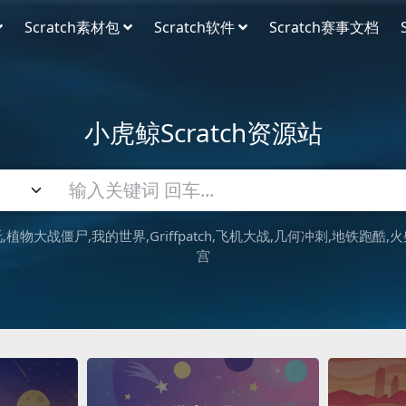
Scratch素材包
Scratch软件
Scratch赛事文档
小虎鲸Scratch资源站
吒
植物大战僵尸
我的世界
Griffpatch
飞机大战
几何冲刺
地铁跑酷
火
宫