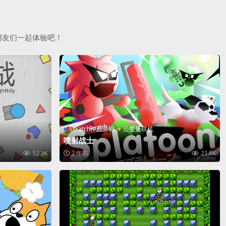
朋友们一起体验吧！
Scratch作品源码
云变量联机
喷射战士
52.3K
2 年前
21.8K