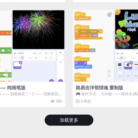
—— 纯画笔版
路易吉洋馆猎魂 重制版
 —— 创建烟花 1 ~ 3 —— 切换烟花类
🎮 操作方式： 方向键 —— 移动 & 跳
宝箱 将你...
996
3 周前
加载更多