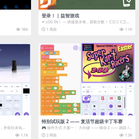
登录！ | 益智游戏
✦ LOG IN！ — 拼接原木堆，获取分数！ ᑕ☲◎ ᑕ☲◎
ᑕ☲◎ ᑕ☲◎ ...
584
1 周前
1.1K
特别试玩版 2 —— 复活节超级卡丁车赛
体，并前往未知领
🎮 操作方式 方案一： 方向键 —— 移动 Z —— 跳跃 /
漂移 方案二： ...
1.1K
2 周前
1.3K