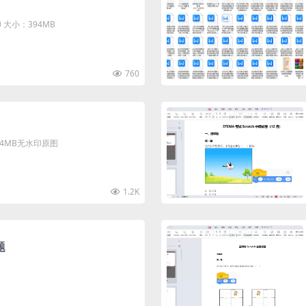
大小：394MB
760
清4MB无水印原图
1.2K
题