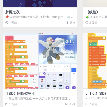
梦魇之夜
《线性》
📌 限时游戏创作活动作品（Glitch Game Jam） 📖 故
🧩 游戏简介 连
事背景 怪物四...
关卡均可通关，请
1 天前
549
3 天前
【3D】阿斯特里亚
v. 1.0.1 (
ー 这里是阿斯特里亚 —— 人类之罪与未来希望交汇之
v. 1.0.1 (3D)
地 📖 游戏简介 《阿斯特里...
1 周前
1.2K
2 周前