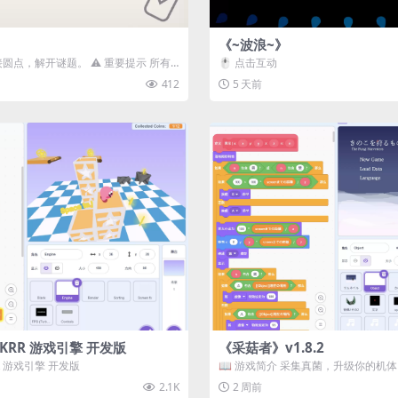
《~波浪~》
接圆点，解开谜题。 ⚠️ 重要提示 所有
🖱️ 点击互动
确保使用...
412
5 天前
3D) KRR 游戏引擎 开发版
《采菇者》v1.8.2
 KRR 游戏引擎 开发版
📖 游戏简介 采集真菌，升级你的机
域探索。 这是一款静谧的探索冒...
2.1K
2 周前