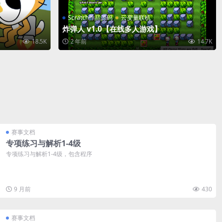
Scratch作品源码
云变量联机
炸弹人 v1.0【在线多人游戏】
18.5K
2 年前
14.7K
赛事文档
专项练习与解析1-4级
专项练习与解析1-4级，包含程序
9 月前
430
赛事文档