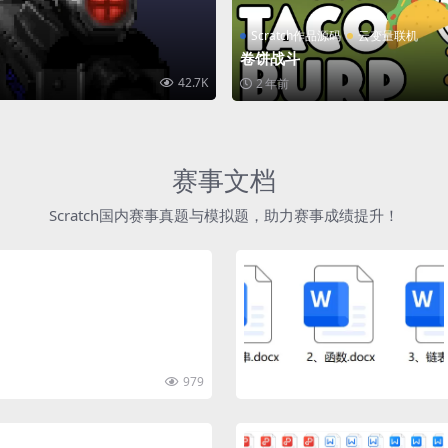
Scratch作品源码
云变量联机
卷饼战斗
42.7K
2 年前
赛事文档
Scratch国内赛事真题与模拟题，助力赛事成绩提升！
979