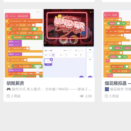
胡闹厨房
烟花模拟器 
🎮 操作方式 单人模式： 方向键 / WASD —— 移动 Z /
🎆 烟花操作 空格
K —— 抓...
型 普通烟花 嘶...
2 周前
2.0K
3 周前