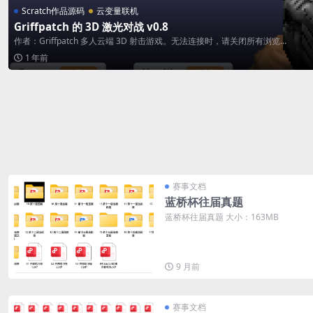
Scratch作品源码
云变量联机
Griffpatch 的 3D 激光对战 v0.8
作者：Griffpatch 多人云端 3D 射击游戏。无法连接时，请关闭所有浏览...
1 年前
赛事文档
蓝桥杯往届真题
蓝桥杯往届真题 大小：163MB
9 月前
赛事文档