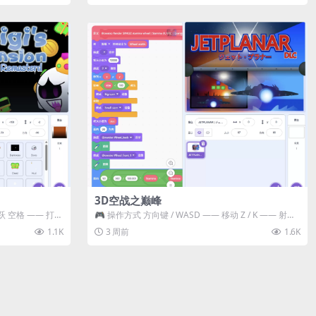
3D空战之巅峰
跃 空格 —— 打开
🎮 操作方式 方向键 / WASD —— 移动 Z / K —— 射击 /
攻击...
1.1K
3 周前
1.6K