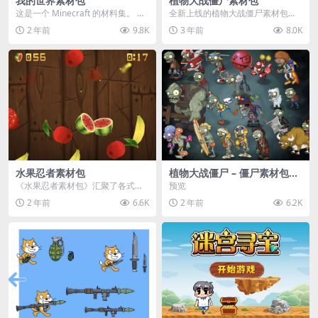
我的世界素材包
植物大战僵尸素材包
这是一个 Minecraft 的材料集。 操
全新上线的植物大战僵尸素材包，
作方法如下： 工具 → 右箭头 怪物...
内含48个精选资源，涵盖角色、场
2 年前
9.8K
3 年前
8.0K
景、音效等多样内容...
水果忍者素材包
植物大战僵尸 – 僵尸素材包
【可预览】
《水果忍者素材包》汇聚了各式鲜
预览
美诱人的水果图像与清脆悦耳的切
2 年前
6.6K
2 年前
6.2K
割音效，专为追求极致...