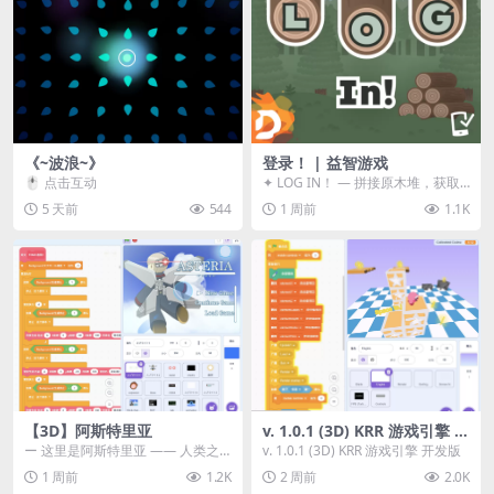
《~波浪~》
登录！ | 益智游戏
🖱️ 点击互动
✦ LOG IN！ — 拼接原木堆，获取
分数！ ᑕ☲◎ ᑕ☲◎ ᑕ☲◎ ᑕ☲◎ ...
5 天前
544
1 周前
1.1K
【3D】阿斯特里亚
v. 1.0.1 (3D) KRR 游戏引擎 开
发版
ー 这里是阿斯特里亚 —— 人类之
v. 1.0.1 (3D) KRR 游戏引擎 开发版
罪与未来希望交汇之地 📖 游戏简
1 周前
1.2K
2 周前
2.0K
介 《阿斯特里...