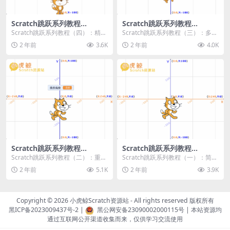
Scratch跳跃系列教程
Scratch跳跃系列教程
（四）：精准着陆
（三）：多段跳跃
Scratch跳跃系列教程（四）：精准
Scratch跳跃系列教程（三）：多段
着陆 作者：小虎鲸Scratch资源站
跳跃 作者：小虎鲸Scratch资源站
2 年前
3.6K
2 年前
4.0K
...
连...
Scratch跳跃系列教程
Scratch跳跃系列教程
（二）：重力跳跃
（一）：简单跳跃
Scratch跳跃系列教程（二）：重力
Scratch跳跃系列教程（一）：简单
跳跃 作者：小虎鲸Scratch资源站
跳跃 作者：小虎鲸Scratch资源站
2 年前
5.1K
2 年前
3.9K
按...
按...
Copyright © 2026
小虎鲸Scratch资源站
- All rights reserved 版权所有
黑ICP备2023009437号-2
|
黑公网安备23090002000115号
| 本站资源均
通过互联网公开渠道收集而来，仅供学习交流使用