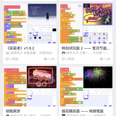
《采菇者》v1.8.2
特别试玩版 2 —— 复活节超级
卡丁车赛
📖 游戏简介 采集真菌，升级你的
🎮 操作方式 方案一： 方向键 ——
机体，并前往未知领域探索。 这是
移动 Z —— 跳跃 / 漂移 方案二： ...
2 周前
1.1K
2 周前
1.3K
一款静谧的探索冒...
胡闹厨房
烟花模拟器 —— 纯画笔版
🎮 操作方式 单人模式： 方向键 /
🎆 烟花操作 空格 —— 创建烟花 1