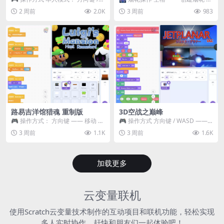
WASD —— 移动 Z / K —— 抓...
~ 3 —— 切换烟花类型 普通烟花
2 周前
2.0K
3 周前
983
嘶...
路易吉洋馆猎魂 重制版
3D空战之巅峰
🎮 操作方式： 方向键 —— 移动 &
🎮 操作方式 方向键 / WASD ——
跳跃 空格 —— 打开宝箱 将你...
移动 Z / K —— 射击 / 攻击...
3 周前
1.1K
3 周前
1.6K
加载更多
云变量联机
使用Scratch云变量技术制作的互动项目和联机功能，轻松实现
多人实时协作，赶快和朋友们一起体验吧！