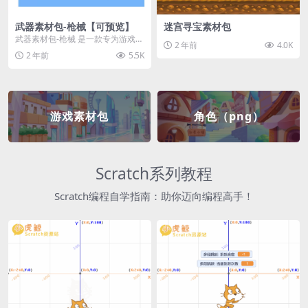
武器素材包-枪械【可预览】
迷宫寻宝素材包
武器素材包-枪械 是一款专为游戏开
2 年前
4.0K
发者和创作者设计的素材包，包含
2 年前
5.5K
多种高质量的枪械...
游戏素材包
角色（png）
Scratch系列教程
Scratch编程自学指南：助你迈向编程高手！