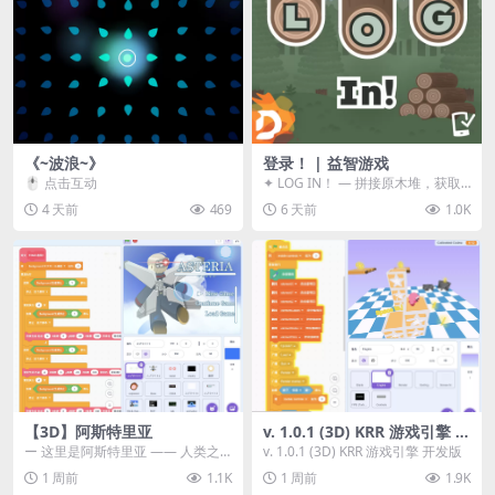
《~波浪~》
登录！ | 益智游戏
🖱️ 点击互动
✦ LOG IN！ — 拼接原木堆，获取
分数！ ᑕ☲◎ ᑕ☲◎ ᑕ☲◎ ᑕ☲◎ ...
4 天前
469
6 天前
1.0K
【3D】阿斯特里亚
v. 1.0.1 (3D) KRR 游戏引擎 开
发版
ー 这里是阿斯特里亚 —— 人类之
v. 1.0.1 (3D) KRR 游戏引擎 开发版
罪与未来希望交汇之地 📖 游戏简
1 周前
1.1K
1 周前
1.9K
介 《阿斯特里...