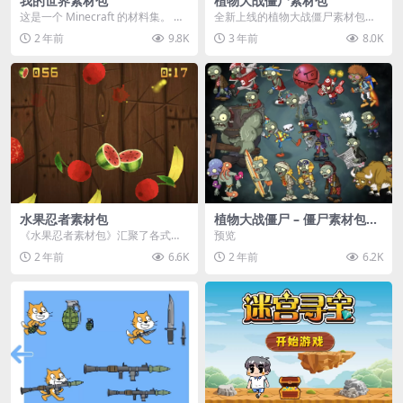
我的世界素材包
植物大战僵尸素材包
这是一个 Minecraft 的材料集。 操
全新上线的植物大战僵尸素材包，
作方法如下： 工具 → 右箭头 怪物...
内含48个精选资源，涵盖角色、场
2 年前
9.8K
3 年前
8.0K
景、音效等多样内容...
水果忍者素材包
植物大战僵尸 – 僵尸素材包
【可预览】
《水果忍者素材包》汇聚了各式鲜
预览
美诱人的水果图像与清脆悦耳的切
2 年前
6.6K
2 年前
6.2K
割音效，专为追求极致...