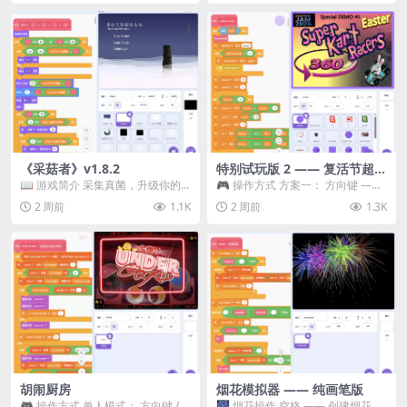
《采菇者》v1.8.2
特别试玩版 2 —— 复活节超级
卡丁车赛
📖 游戏简介 采集真菌，升级你的
🎮 操作方式 方案一： 方向键 ——
机体，并前往未知领域探索。 这是
移动 Z —— 跳跃 / 漂移 方案二： ...
2 周前
1.1K
2 周前
1.3K
一款静谧的探索冒...
胡闹厨房
烟花模拟器 —— 纯画笔版
🎮 操作方式 单人模式： 方向键 /
🎆 烟花操作 空格 —— 创建烟花 1