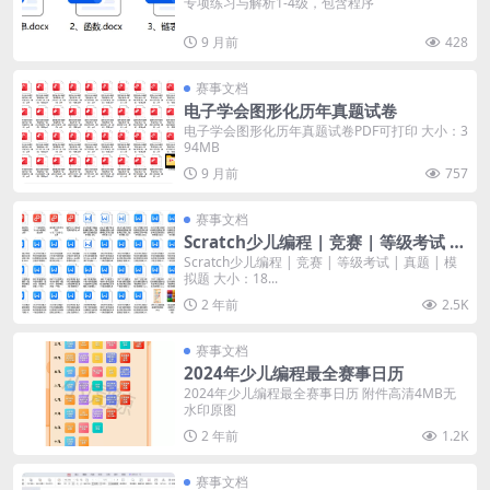
专项练习与解析1-4级，包含程序
9 月前
428
赛事文档
电子学会图形化历年真题试卷
电子学会图形化历年真题试卷PDF可打印 大小：3
94MB
9 月前
757
赛事文档
Scratch少儿编程 | 竞赛 | 等级考试 |
真题 | 模拟题
Scratch少儿编程 | 竞赛 | 等级考试 | 真题 | 模
拟题 大小：18...
2 年前
2.5K
赛事文档
2024年少儿编程最全赛事日历
2024年少儿编程最全赛事日历 附件高清4MB无
水印原图
2 年前
1.2K
赛事文档