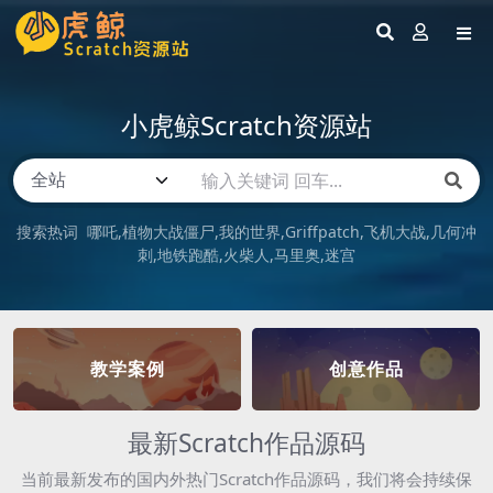
小虎鲸Scratch资源站
搜索热词
哪吒
植物大战僵尸
我的世界
Griffpatch
飞机大战
几何冲
刺
地铁跑酷
火柴人
马里奥
迷宫
教学案例
创意作品
最新Scratch作品源码
当前最新发布的国内外热门Scratch作品源码，我们将会持续保