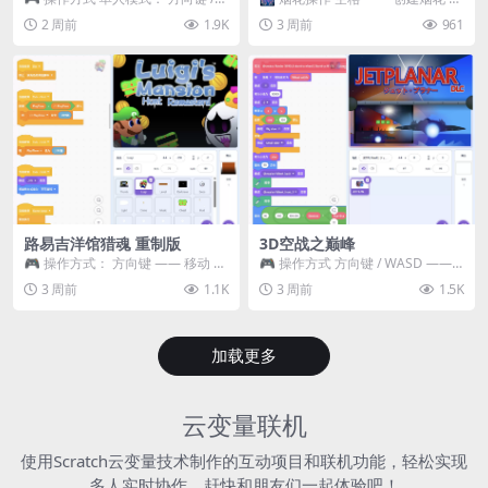
WASD —— 移动 Z / K —— 抓...
~ 3 —— 切换烟花类型 普通烟花
2 周前
1.9K
3 周前
961
嘶...
路易吉洋馆猎魂 重制版
3D空战之巅峰
🎮 操作方式： 方向键 —— 移动 &
🎮 操作方式 方向键 / WASD ——
跳跃 空格 —— 打开宝箱 将你...
移动 Z / K —— 射击 / 攻击...
3 周前
1.1K
3 周前
1.5K
加载更多
云变量联机
使用Scratch云变量技术制作的互动项目和联机功能，轻松实现
多人实时协作，赶快和朋友们一起体验吧！