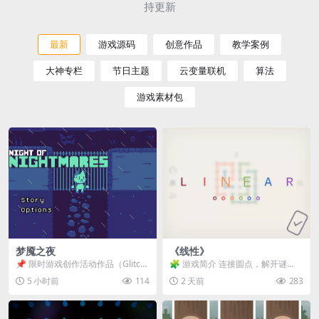
持更新
最新
游戏源码
创意作品
教学案例
大神专栏
节日主题
云变量联机
算法
游戏素材包
梦魇之夜
《线性》
📌 限时游戏创作活动作品（Glitch
🧩 游戏简介 连接圆点，解开谜
Game Jam） 📖 故事背景 怪物四...
题。 ⚠️ 重要提示 所有关卡均可通
5 小时前
114
2 天前
283
关，请确保使用...