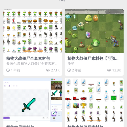
植物大战僵尸全套素材包
植物大战僵尸素材包【可预
览】
资源介绍 植物大战僵尸全套素材
预览
包，包含227个丰富多样的素材，
1 年前
27.1K
2 年前
13.8K
涵盖角色、背景、动...