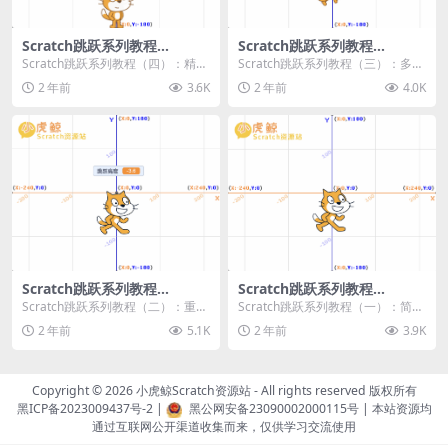
Scratch跳跃系列教程
Scratch跳跃系列教程
（四）：精准着陆
（三）：多段跳跃
Scratch跳跃系列教程（四）：精准
Scratch跳跃系列教程（三）：多段
着陆 作者：小虎鲸Scratch资源站
跳跃 作者：小虎鲸Scratch资源站
2 年前
3.6K
2 年前
4.0K
...
连...
Scratch跳跃系列教程
Scratch跳跃系列教程
（二）：重力跳跃
（一）：简单跳跃
Scratch跳跃系列教程（二）：重力
Scratch跳跃系列教程（一）：简单
跳跃 作者：小虎鲸Scratch资源站
跳跃 作者：小虎鲸Scratch资源站
2 年前
5.1K
2 年前
3.9K
按...
按...
Copyright © 2026
小虎鲸Scratch资源站
- All rights reserved 版权所有
黑ICP备2023009437号-2
|
黑公网安备23090002000115号
| 本站资源均
通过互联网公开渠道收集而来，仅供学习交流使用