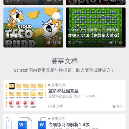
2 年前
52.1K
2 年前
21.8K
Scratch作品源码
云变量联机
Scratch作品源码
云变量联机
卷饼战斗
炸弹人 v1.0【在线多人游戏】
2 年前
18.5K
2 年前
14.6K
赛事文档
Scratch国内赛事真题与模拟题，助力赛事成绩提升！
赛事文档
蓝桥杯往届真题
蓝桥杯往届真题 大小：163MB
9 月前
977
赛事文档
专项练习与解析1-4级