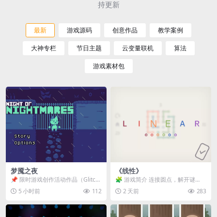
持更新
最新
游戏源码
创意作品
教学案例
大神专栏
节日主题
云变量联机
算法
游戏素材包
梦魇之夜
《线性》
📌 限时游戏创作活动作品（Glitch
🧩 游戏简介 连接圆点，解开谜
Game Jam） 📖 故事背景 怪物四...
题。 ⚠️ 重要提示 所有关卡均可通
5 小时前
112
2 天前
283
关，请确保使用...