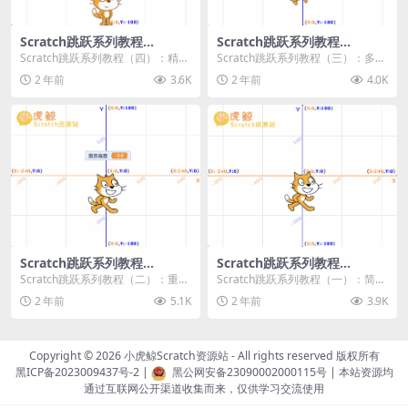
Scratch跳跃系列教程
Scratch跳跃系列教程
（四）：精准着陆
（三）：多段跳跃
Scratch跳跃系列教程（四）：精准
Scratch跳跃系列教程（三）：多段
着陆 作者：小虎鲸Scratch资源站
跳跃 作者：小虎鲸Scratch资源站
2 年前
3.6K
2 年前
4.0K
...
连...
Scratch跳跃系列教程
Scratch跳跃系列教程
（二）：重力跳跃
（一）：简单跳跃
Scratch跳跃系列教程（二）：重力
Scratch跳跃系列教程（一）：简单
跳跃 作者：小虎鲸Scratch资源站
跳跃 作者：小虎鲸Scratch资源站
2 年前
5.1K
2 年前
3.9K
按...
按...
Copyright © 2026
小虎鲸Scratch资源站
- All rights reserved 版权所有
黑ICP备2023009437号-2
|
黑公网安备23090002000115号
| 本站资源均
通过互联网公开渠道收集而来，仅供学习交流使用