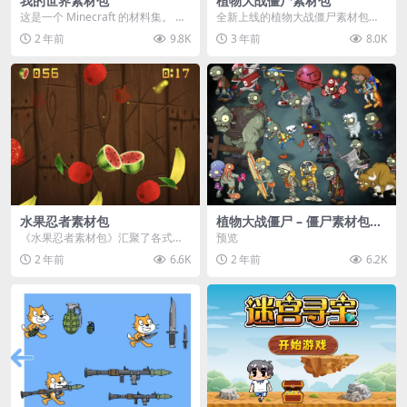
我的世界素材包
植物大战僵尸素材包
这是一个 Minecraft 的材料集。 操
全新上线的植物大战僵尸素材包，
作方法如下： 工具 → 右箭头 怪物...
内含48个精选资源，涵盖角色、场
2 年前
9.8K
3 年前
8.0K
景、音效等多样内容...
水果忍者素材包
植物大战僵尸 – 僵尸素材包
【可预览】
《水果忍者素材包》汇聚了各式鲜
预览
美诱人的水果图像与清脆悦耳的切
2 年前
6.6K
2 年前
6.2K
割音效，专为追求极致...