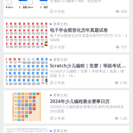
专项练习与解析1-4级，包含程序
9 月前
428
赛事文档
电子学会图形化历年真题试卷
电子学会图形化历年真题试卷PDF可打印 大小：3
94MB
9 月前
757
赛事文档
Scratch少儿编程 | 竞赛 | 等级考试 |
真题 | 模拟题
Scratch少儿编程 | 竞赛 | 等级考试 | 真题 | 模
拟题 大小：18...
2 年前
2.5K
赛事文档
2024年少儿编程最全赛事日历
2024年少儿编程最全赛事日历 附件高清4MB无
水印原图
2 年前
1.2K
赛事文档