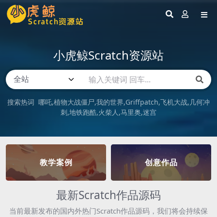
小虎鲸Scratch资源站
搜索热词
哪吒
植物大战僵尸
我的世界
Griffpatch
飞机大战
几何冲
刺
地铁跑酷
火柴人
马里奥
迷宫
教学案例
创意作品
最新Scratch作品源码
当前最新发布的国内外热门Scratch作品源码，我们将会持续保