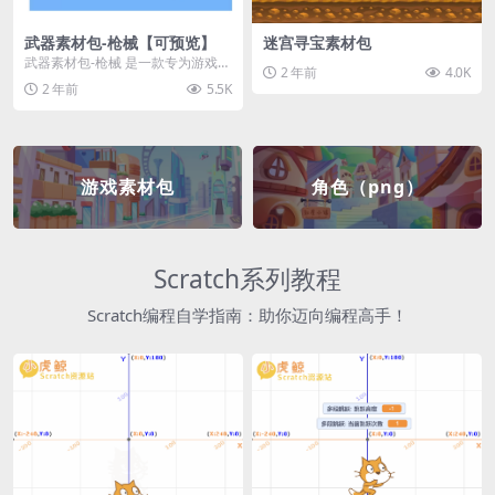
武器素材包-枪械【可预览】
迷宫寻宝素材包
武器素材包-枪械 是一款专为游戏开
2 年前
4.0K
发者和创作者设计的素材包，包含
2 年前
5.5K
多种高质量的枪械...
游戏素材包
角色（png）
Scratch系列教程
Scratch编程自学指南：助你迈向编程高手！