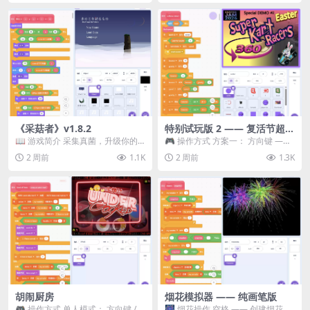
《采菇者》v1.8.2
特别试玩版 2 —— 复活节超级
卡丁车赛
📖 游戏简介 采集真菌，升级你的
🎮 操作方式 方案一： 方向键 ——
机体，并前往未知领域探索。 这是
移动 Z —— 跳跃 / 漂移 方案二： ...
2 周前
1.1K
2 周前
1.3K
一款静谧的探索冒...
胡闹厨房
烟花模拟器 —— 纯画笔版
🎮 操作方式 单人模式： 方向键 /
🎆 烟花操作 空格 —— 创建烟花 1