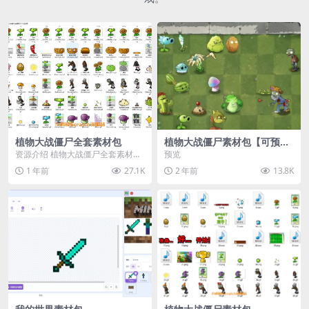
植物大战僵尸全套素材包
植物大战僵尸素材包【可预
览】
资源介绍 植物大战僵尸全套素材
预览
包，包含227个丰富多样的素材，
1 年前
27.1K
2 年前
13.8K
涵盖角色、背景、动...