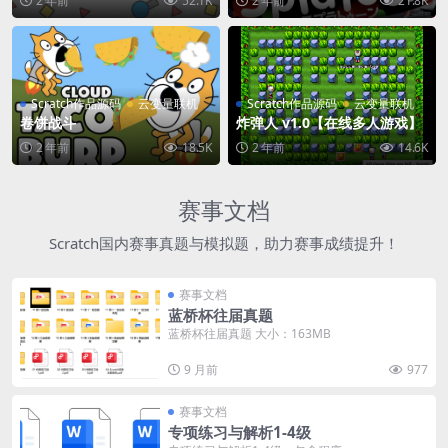
2 年前
52.1K
2 年前
21.8K
Scratch作品源码
云变量联机
Scratch作品源码
云变量联机
卷饼战斗
炸弹人 v1.0【在线多人游戏】
2 年前
18.5K
2 年前
14.6K
赛事文档
Scratch国内赛事真题与模拟题，助力赛事成绩提升！
赛事文档
蓝桥杯往届真题
蓝桥杯往届真题 大小：163MB
9 月前
977
赛事文档
专项练习与解析1-4级