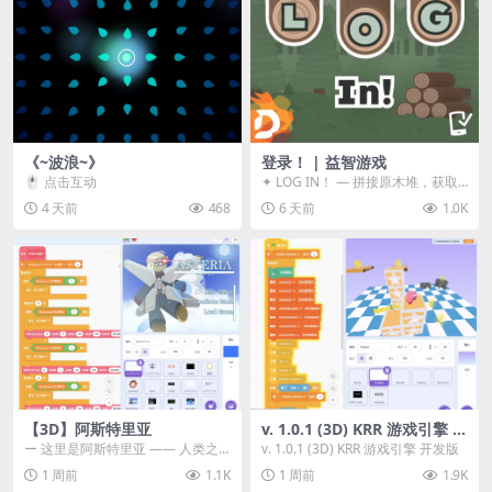
《~波浪~》
登录！ | 益智游戏
🖱️ 点击互动
✦ LOG IN！ — 拼接原木堆，获取
分数！ ᑕ☲◎ ᑕ☲◎ ᑕ☲◎ ᑕ☲◎ ...
4 天前
468
6 天前
1.0K
【3D】阿斯特里亚
v. 1.0.1 (3D) KRR 游戏引擎 开
发版
ー 这里是阿斯特里亚 —— 人类之
v. 1.0.1 (3D) KRR 游戏引擎 开发版
罪与未来希望交汇之地 📖 游戏简
1 周前
1.1K
1 周前
1.9K
介 《阿斯特里...