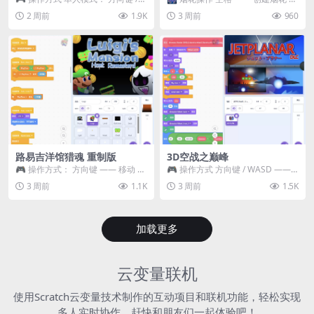
WASD —— 移动 Z / K —— 抓...
~ 3 —— 切换烟花类型 普通烟花
2 周前
1.9K
3 周前
960
嘶...
路易吉洋馆猎魂 重制版
3D空战之巅峰
🎮 操作方式： 方向键 —— 移动 &
🎮 操作方式 方向键 / WASD ——
跳跃 空格 —— 打开宝箱 将你...
移动 Z / K —— 射击 / 攻击...
3 周前
1.1K
3 周前
1.5K
加载更多
云变量联机
使用Scratch云变量技术制作的互动项目和联机功能，轻松实现
多人实时协作，赶快和朋友们一起体验吧！