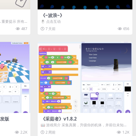
《~波浪~》
️ 重要提示 所有
🖱️ 点击互动
487
7 天前
656
 开发版
《采菇者》v1.8.2
📖 游戏简介 采集真菌，升级你的机体，并前往未知领
域探索。 这是一款静谧的探索冒...
2.2K
2 周前
1.2K