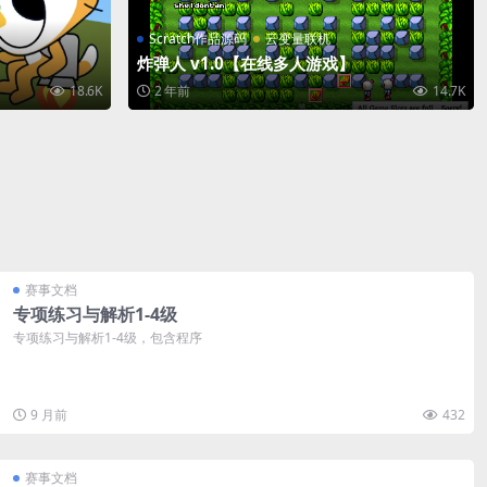
Scratch作品源码
云变量联机
炸弹人 v1.0【在线多人游戏】
18.6K
2 年前
14.7K
赛事文档
专项练习与解析1-4级
专项练习与解析1-4级，包含程序
9 月前
432
赛事文档