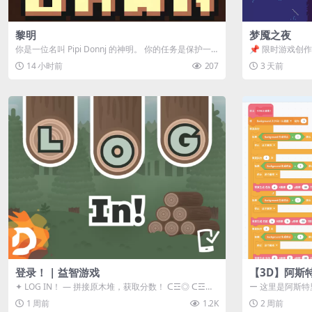
黎明
梦魇之夜
你是一位名叫 Pipi Donnj 的神明。 你的任务是保护一
📌 限时游戏创作活
群白色小人。 点击...
事背景 怪物四...
14 小时前
207
3 天前
登录！ | 益智游戏
【3D】阿斯
✦ LOG IN！ — 拼接原木堆，获取分数！ ᑕ☲◎ ᑕ☲◎
ー 这里是阿斯特
ᑕ☲◎ ᑕ☲◎ ...
地 📖 游戏简介 
1 周前
1.2K
2 周前