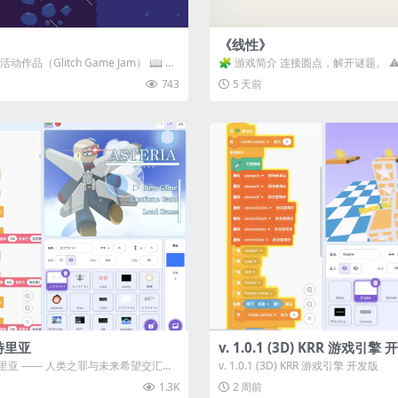
《线性》
动作品（Glitch Game Jam） 📖 故
🧩 游戏简介 连接圆点，解开谜题。 ⚠
关卡均可通关，请确保使用...
743
5 天前
特里亚
v. 1.0.1 (3D) KRR 游戏引擎
里亚 —— 人类之罪与未来希望交汇之
v. 1.0.1 (3D) KRR 游戏引擎 开发版
《阿斯特里...
1.3K
2 周前