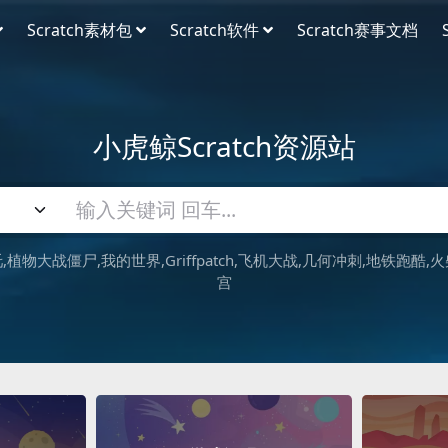
Scratch素材包
Scratch软件
Scratch赛事文档
小虎鲸Scratch资源站
吒
植物大战僵尸
我的世界
Griffpatch
飞机大战
几何冲刺
地铁跑酷
火
宫