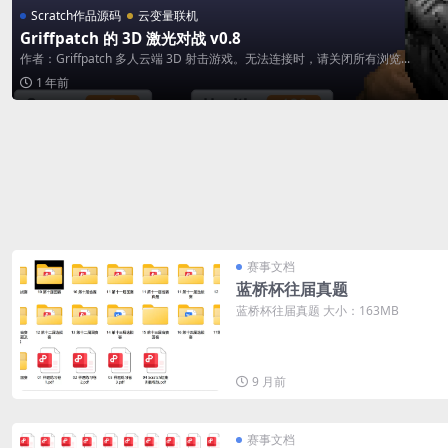
Scratch作品源码
云变量联机
Griffpatch 的 3D 激光对战 v0.8
作者：Griffpatch 多人云端 3D 射击游戏。无法连接时，请关闭所有浏览...
1 年前
赛事文档
蓝桥杯往届真题
蓝桥杯往届真题 大小：163MB
9 月前
赛事文档