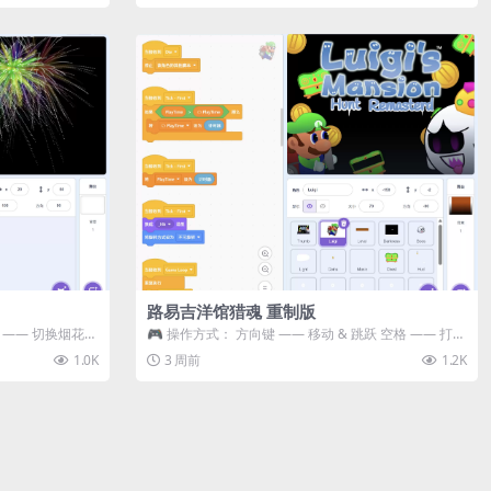
路易吉洋馆猎魂 重制版
 3 —— 切换烟花类
🎮 操作方式： 方向键 —— 移动 & 跳跃 空格 —— 打开
宝箱 将你...
1.0K
3 周前
1.2K