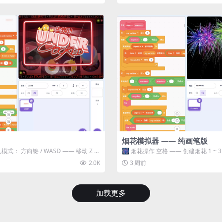
烟花模拟器 —— 纯画笔版
模式： 方向键 / WASD —— 移动 Z /
🎆 烟花操作 空格 —— 创建烟花 1 ~
型 普通烟花 嘶...
2.0K
3 周前
加载更多