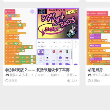
特别试玩版 2 —— 复活节超级卡丁车赛
胡闹厨房
🎮 操作方式 方案一： 方向键 —— 移动 Z —— 跳跃 /
🎮 操作方式 单人
漂移 方案二： ...
K —— 抓...
2 周前
1.4K
3 周前