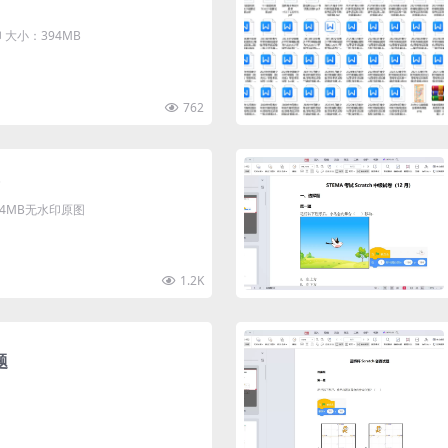
大小：394MB
762
清4MB无水印原图
1.2K
题