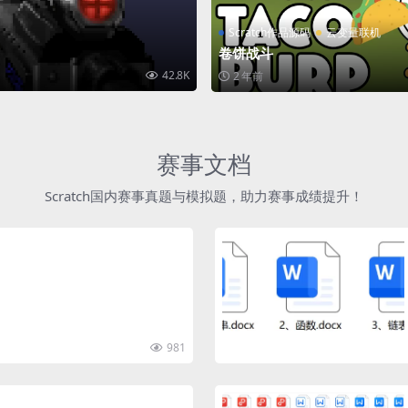
Scratch作品源码
云变量联机
卷饼战斗
42.8K
2 年前
赛事文档
Scratch国内赛事真题与模拟题，助力赛事成绩提升！
981