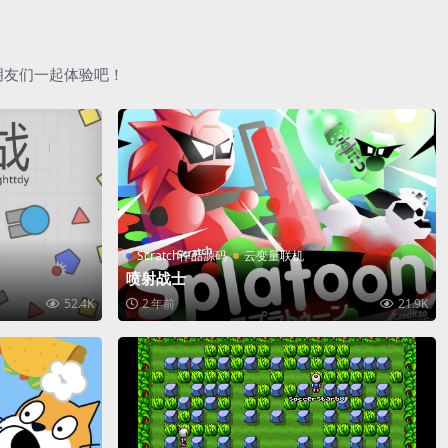
朋友们一起体验吧！
Scratch作品源码
云变量联机
喷射战士
52.4K
2 年前
21.9K