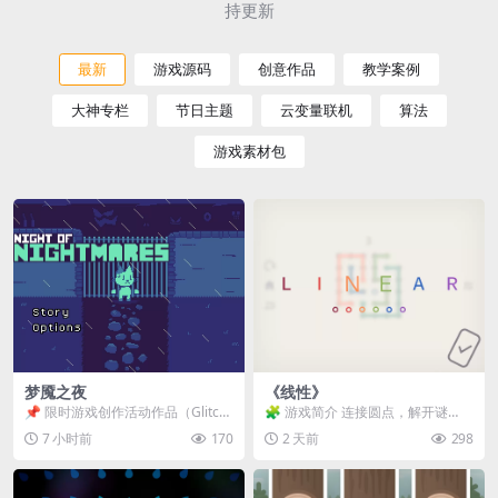
持更新
最新
游戏源码
创意作品
教学案例
大神专栏
节日主题
云变量联机
算法
游戏素材包
梦魇之夜
《线性》
📌 限时游戏创作活动作品（Glitch
🧩 游戏简介 连接圆点，解开谜
Game Jam） 📖 故事背景 怪物四...
题。 ⚠️ 重要提示 所有关卡均可通
7 小时前
170
2 天前
298
关，请确保使用...