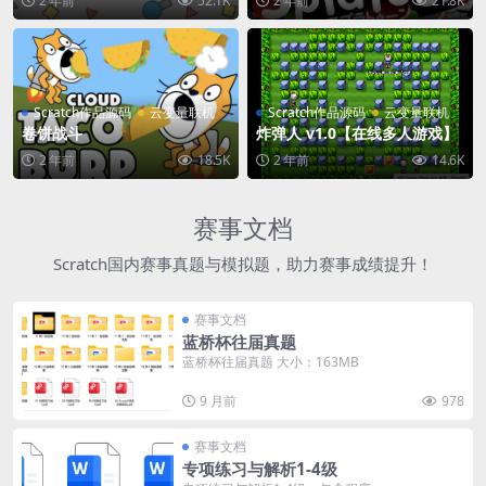
2 年前
52.1K
2 年前
21.8K
Scratch作品源码
云变量联机
Scratch作品源码
云变量联机
卷饼战斗
炸弹人 v1.0【在线多人游戏】
2 年前
18.5K
2 年前
14.6K
赛事文档
Scratch国内赛事真题与模拟题，助力赛事成绩提升！
赛事文档
蓝桥杯往届真题
蓝桥杯往届真题 大小：163MB
9 月前
978
赛事文档
专项练习与解析1-4级