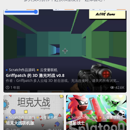
Scratch作品源码
云变量联机
Griffpatch 的 3D 激光对战 v0.8
作者：Griffpatch 多人云端 3D 射击游戏。无法连接时，请关闭所有浏览...
1 年前
42.6K
Scratch作品源码
云变量联机
Scratch作品源码
云变量联机
坦克大战联机版
喷射战士