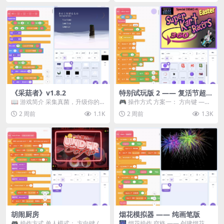
《采菇者》v1.8.2
特别试玩版 2 —— 复活节超级
卡丁车赛
📖 游戏简介 采集真菌，升级你的
🎮 操作方式 方案一： 方向键 ——
机体，并前往未知领域探索。 这是
移动 Z —— 跳跃 / 漂移 方案二： ...
2 周前
1.1K
2 周前
1.3K
一款静谧的探索冒...
胡闹厨房
烟花模拟器 —— 纯画笔版
🎮 操作方式 单人模式： 方向键 /
🎆 烟花操作 空格 —— 创建烟花 1