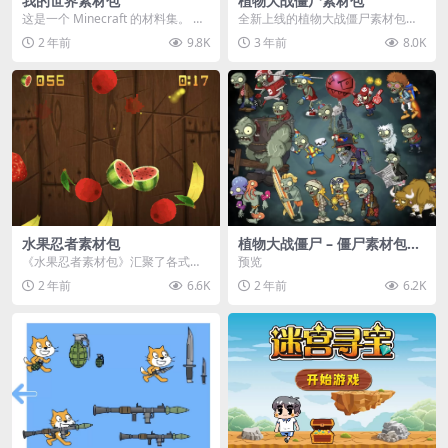
我的世界素材包
植物大战僵尸素材包
这是一个 Minecraft 的材料集。 操
全新上线的植物大战僵尸素材包，
作方法如下： 工具 → 右箭头 怪物...
内含48个精选资源，涵盖角色、场
2 年前
9.8K
3 年前
8.0K
景、音效等多样内容...
水果忍者素材包
植物大战僵尸 – 僵尸素材包
【可预览】
《水果忍者素材包》汇聚了各式鲜
预览
美诱人的水果图像与清脆悦耳的切
2 年前
6.6K
2 年前
6.2K
割音效，专为追求极致...