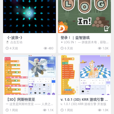
《~波浪~》
登录！ | 益智游戏
🖱️ 点击互动
✦ LOG IN！ — 拼接原木堆，获取
分数！ ᑕ☲◎ ᑕ☲◎ ᑕ☲◎ ᑕ☲◎ ...
4 天前
480
6 天前
1.0K
【3D】阿斯特里亚
v. 1.0.1 (3D) KRR 游戏引擎 开
发版
ー 这里是阿斯特里亚 —— 人类之
v. 1.0.1 (3D) KRR 游戏引擎 开发版
罪与未来希望交汇之地 📖 游戏简
1 周前
1.1K
1 周前
1.9K
介 《阿斯特里...