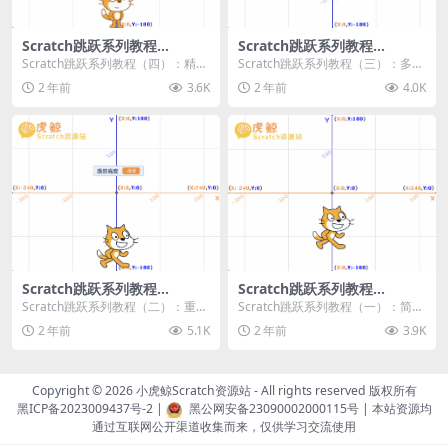
Scratch跳跃系列教程
Scratch跳跃系列教程
（四）：精准着陆
（三）：多段跳跃
Scratch跳跃系列教程（四）：精准
Scratch跳跃系列教程（三）：多段
着陆 作者：小虎鲸Scratch资源站
跳跃 作者：小虎鲸Scratch资源站
2 年前
3.6K
2 年前
4.0K
...
连...
Scratch跳跃系列教程
Scratch跳跃系列教程
（二）：重力跳跃
（一）：简单跳跃
Scratch跳跃系列教程（二）：重力
Scratch跳跃系列教程（一）：简单
跳跃 作者：小虎鲸Scratch资源站
跳跃 作者：小虎鲸Scratch资源站
2 年前
5.1K
2 年前
3.9K
按...
按...
Copyright © 2026
小虎鲸Scratch资源站
- All rights reserved 版权所有
黑ICP备2023009437号-2
|
黑公网安备23090002000115号
| 本站资源均
通过互联网公开渠道收集而来，仅供学习交流使用