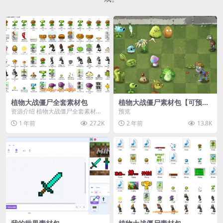
植物大战僵尸全套素材包
植物大战僵尸素材包【可预
览】
资源介绍 植物大战僵尸全套素材
预览
包，包含227个丰富多样的素材，
1 年前
27.2K
2 年前
13.8K
涵盖角色、背景、动...