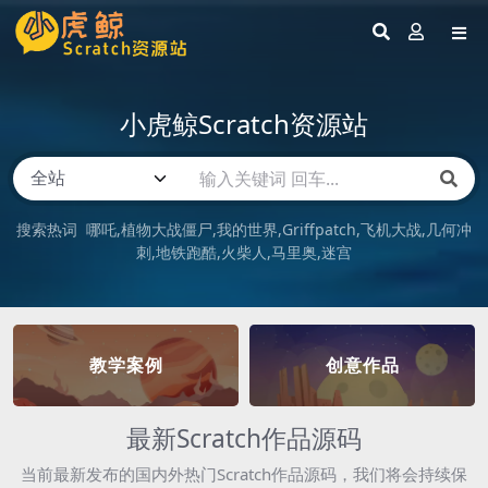
小虎鲸Scratch资源站
搜索热词
哪吒
植物大战僵尸
我的世界
Griffpatch
飞机大战
几何冲
刺
地铁跑酷
火柴人
马里奥
迷宫
教学案例
创意作品
最新Scratch作品源码
当前最新发布的国内外热门Scratch作品源码，我们将会持续保