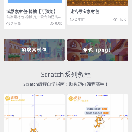
武器素材包-枪械【可预览】
迷宫寻宝素材包
武器素材包-枪械 是一款专为游戏开
2 年前
4.0K
发者和创作者设计的素材包，包含
2 年前
5.5K
多种高质量的枪械...
游戏素材包
角色（png）
Scratch系列教程
Scratch编程自学指南：助你迈向编程高手！