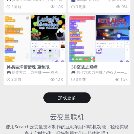
WASD —— 移动 Z / K —— 抓...
~ 3 —— 切换烟花类型 普通烟花
2 周前
1.9K
3 周前
964
嘶...
路易吉洋馆猎魂 重制版
3D空战之巅峰
🎮 操作方式： 方向键 —— 移动 &
🎮 操作方式 方向键 / WASD ——
跳跃 空格 —— 打开宝箱 将你...
移动 Z / K —— 射击 / 攻击...
3 周前
1.1K
3 周前
1.5K
加载更多
云变量联机
使用Scratch云变量技术制作的互动项目和联机功能，轻松实现
多人实时协作，赶快和朋友们一起体验吧！