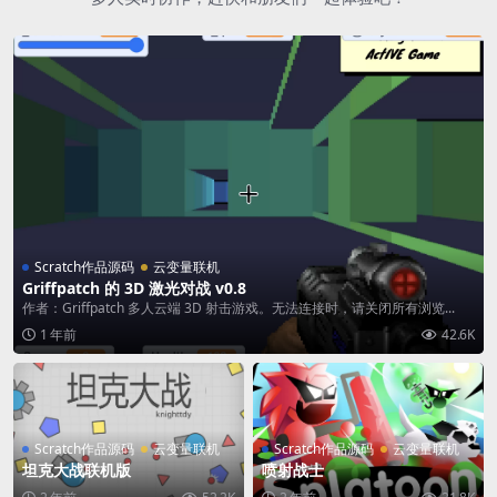
Scratch作品源码
云变量联机
Griffpatch 的 3D 激光对战 v0.8
作者：Griffpatch 多人云端 3D 射击游戏。无法连接时，请关闭所有浏览...
1 年前
42.6K
Scratch作品源码
云变量联机
Scratch作品源码
云变量联机
坦克大战联机版
喷射战士