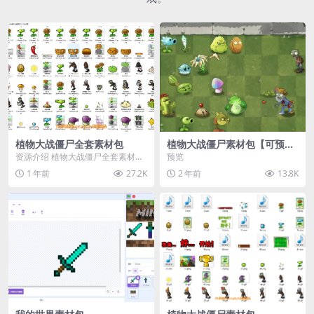
植物大战僵尸全套素材包
植物大战僵尸素材包【可预
览】
资源介绍 植物大战僵尸全套素材
预览
包，包含227个丰富多样的素材，
1 年前
27.2K
2 年前
13.8K
涵盖角色、背景、动...