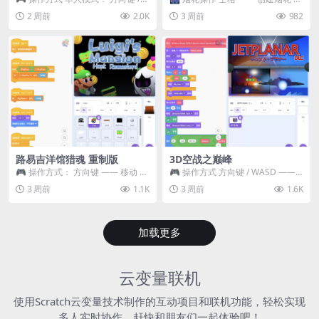
WASD —— 移动 Z / K —— 抓...
~ 3 —— 切换烟花类型 普通烟花
2 周前
2.0K
3 周前
982
嘶...
路易吉洋馆猎魂 重制版
3D空战之巅峰
🎮 操作方式： 方向键 —— 移动 &
🎮 操作方式 方向键 / WASD ——
跳跃 空格 —— 打开宝箱 将你...
移动 Z / K —— 射击 / 攻击...
3 周前
1.1K
3 周前
1.6K
加载更多
云变量联机
使用Scratch云变量技术制作的互动项目和联机功能，轻松实现
多人实时协作，赶快和朋友们一起体验吧！