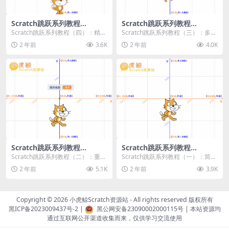
Scratch跳跃系列教程
Scratch跳跃系列教程
（四）：精准着陆
（三）：多段跳跃
Scratch跳跃系列教程（四）：精准
Scratch跳跃系列教程（三）：多段
着陆 作者：小虎鲸Scratch资源站
跳跃 作者：小虎鲸Scratch资源站
2 年前
3.6K
2 年前
4.0K
...
连...
Scratch跳跃系列教程
Scratch跳跃系列教程
（二）：重力跳跃
（一）：简单跳跃
Scratch跳跃系列教程（二）：重力
Scratch跳跃系列教程（一）：简单
跳跃 作者：小虎鲸Scratch资源站
跳跃 作者：小虎鲸Scratch资源站
2 年前
5.1K
2 年前
3.9K
按...
按...
Copyright © 2026
小虎鲸Scratch资源站
- All rights reserved 版权所有
黑ICP备2023009437号-2
|
黑公网安备23090002000115号
| 本站资源均
通过互联网公开渠道收集而来，仅供学习交流使用