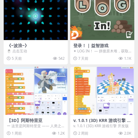
《~波浪~》
登录！ | 益智游戏
🖱️ 点击互动
✦ LOG IN！ — 拼接原木堆，获取
分数！ ᑕ☲◎ ᑕ☲◎ ᑕ☲◎ ᑕ☲◎ ...
5 天前
542
7 天前
1.1K
【3D】阿斯特里亚
v. 1.0.1 (3D) KRR 游戏引擎 开
发版
ー 这里是阿斯特里亚 —— 人类之
v. 1.0.1 (3D) KRR 游戏引擎 开发版
罪与未来希望交汇之地 📖 游戏简
1 周前
1.2K
2 周前
2.0K
介 《阿斯特里...