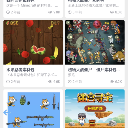
我的世界素材包
植物大战僵尸素材包
这是一个 Minecraft 的材料集。 操
全新上线的植物大战僵尸素材包，
作方法如下： 工具 → 右箭头 怪物...
内含48个精选资源，涵盖角色、场
2 年前
9.8K
3 年前
8.0K
景、音效等多样内容...
水果忍者素材包
植物大战僵尸 – 僵尸素材包
【可预览】
《水果忍者素材包》汇聚了各式鲜
预览
美诱人的水果图像与清脆悦耳的切
2 年前
6.6K
2 年前
6.2K
割音效，专为追求极致...