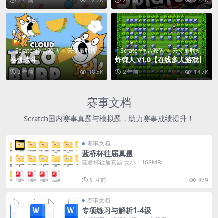
2 年前
52.2K
2 年前
21.8K
Scratch作品源码
云变量联机
Scratch作品源码
云变量联机
卷饼战斗
炸弹人 v1.0【在线多人游戏】
2 年前
18.5K
2 年前
14.7K
赛事文档
Scratch国内赛事真题与模拟题，助力赛事成绩提升！
赛事文档
蓝桥杯往届真题
蓝桥杯往届真题 大小：163MB
9 月前
979
赛事文档
专项练习与解析1-4级