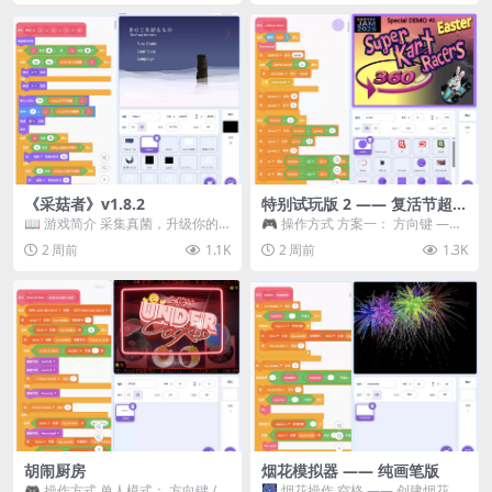
《采菇者》v1.8.2
特别试玩版 2 —— 复活节超级
卡丁车赛
📖 游戏简介 采集真菌，升级你的
🎮 操作方式 方案一： 方向键 ——
机体，并前往未知领域探索。 这是
移动 Z —— 跳跃 / 漂移 方案二： ...
2 周前
1.1K
2 周前
1.3K
一款静谧的探索冒...
胡闹厨房
烟花模拟器 —— 纯画笔版
🎮 操作方式 单人模式： 方向键 /
🎆 烟花操作 空格 —— 创建烟花 1