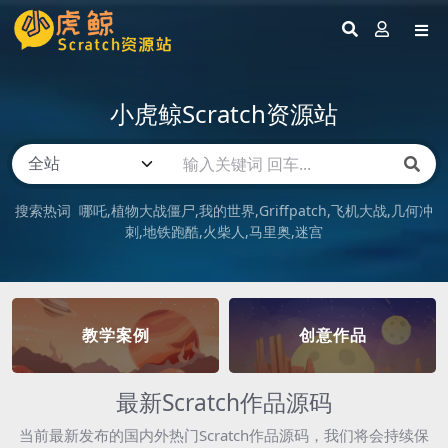
小虎鲸Scratch资源站
搜索热词
哪吒
植物大战僵尸
我的世界
Griffpatch
飞机大战
几何冲
刺
地铁跑酷
火柴人
马里奥
迷宫
教学案例
创意作品
最新Scratch作品源码
当前最新发布的国内外热门Scratch作品源码，我们将会持续保