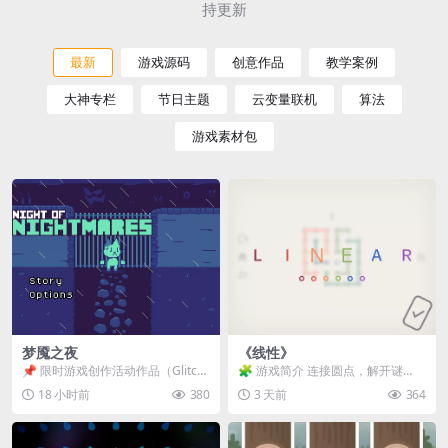
持更新
最新
游戏源码
创意作品
教学案例
大神专栏
节日主题
云变量联机
算法
游戏素材包
梦魇之夜
《线性》
📌 限时游戏创作活动作品（Glitch
🧩 游戏简介 连接圆点，解开谜
Game Jam） 📖 故事背景 怪物四...
题。 ⚠️ 重要提示 所有关卡均可通
18 小时前
380
3 天前
364
关，请确保使用...