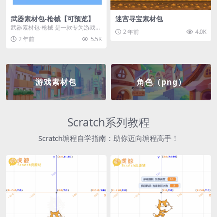
武器素材包-枪械【可预览】
迷宫寻宝素材包
武器素材包-枪械 是一款专为游戏开
2 年前
4.0K
发者和创作者设计的素材包，包含
2 年前
5.5K
多种高质量的枪械...
游戏素材包
角色（png）
Scratch系列教程
Scratch编程自学指南：助你迈向编程高手！