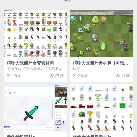
植物大战僵尸全套素材包
植物大战僵尸素材包【可预
览】
资源介绍 植物大战僵尸全套素材
预览
包，包含227个丰富多样的素材，
1 年前
27.2K
2 年前
13.8K
涵盖角色、背景、动...