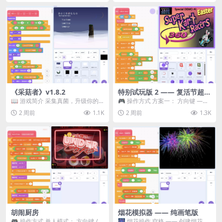
《采菇者》v1.8.2
特别试玩版 2 —— 复活节超级
卡丁车赛
📖 游戏简介 采集真菌，升级你的
🎮 操作方式 方案一： 方向键 ——
机体，并前往未知领域探索。 这是
移动 Z —— 跳跃 / 漂移 方案二： ...
2 周前
1.1K
2 周前
1.3K
一款静谧的探索冒...
胡闹厨房
烟花模拟器 —— 纯画笔版
🎮 操作方式 单人模式： 方向键 /
🎆 烟花操作 空格 —— 创建烟花 1