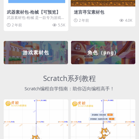
武器素材包-枪械【可预览】
迷宫寻宝素材包
武器素材包-枪械 是一款专为游戏开
2 年前
4.0K
发者和创作者设计的素材包，包含
2 年前
5.5K
多种高质量的枪械...
游戏素材包
角色（png）
Scratch系列教程
Scratch编程自学指南：助你迈向编程高手！