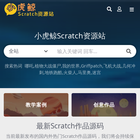
小虎鲸Scratch资源站
搜索热词
哪吒
植物大战僵尸
我的世界
Griffpatch
飞机大战
几何冲
刺
地铁跑酷
火柴人
马里奥
迷宫
教学案例
创意作品
最新Scratch作品源码
当前最新发布的国内外热门Scratch作品源码，我们将会持续保