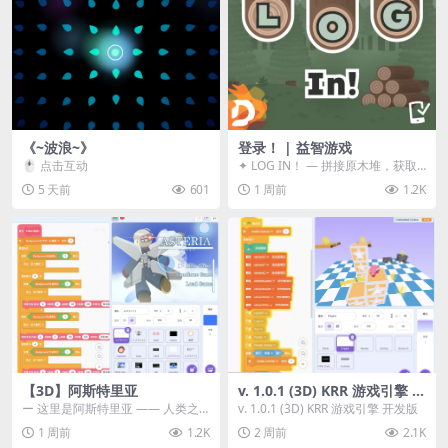
《~波浪~》
登录！ | 益智游戏
🖱️ 点击互动
✦ LOG IN！ — 拼接原木堆，获取
分数！ ᑕ☲◎ ᑕ☲◎ ᑕ☲◎ ᑕ☲◎ ...
5 天前
601
1 周前
1.2K
【3D】阿斯特里亚
v. 1.0.1 (3D) KRR 游戏引擎 开
发版
ー 这里是阿斯特里亚 —— 人类之
v. 1.0.1 (3D) KRR 游戏引擎 开发版
罪与未来希望交汇之地 📖 游戏简
1 周前
1.2K
2 周前
2.1K
介 《阿斯特里...