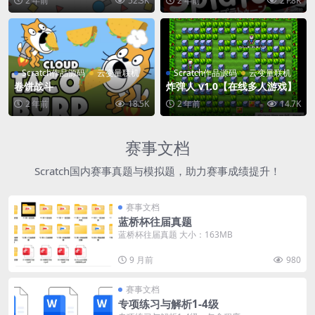
2 年前
52.3K
2 年前
21.8K
Scratch作品源码
云变量联机
Scratch作品源码
云变量联机
卷饼战斗
炸弹人 v1.0【在线多人游戏】
2 年前
18.5K
2 年前
14.7K
赛事文档
Scratch国内赛事真题与模拟题，助力赛事成绩提升！
赛事文档
蓝桥杯往届真题
蓝桥杯往届真题 大小：163MB
9 月前
980
赛事文档
专项练习与解析1-4级