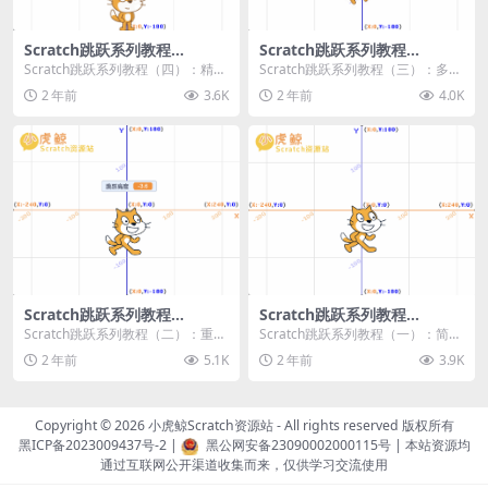
Scratch跳跃系列教程
Scratch跳跃系列教程
（四）：精准着陆
（三）：多段跳跃
Scratch跳跃系列教程（四）：精准
Scratch跳跃系列教程（三）：多段
着陆 作者：小虎鲸Scratch资源站
跳跃 作者：小虎鲸Scratch资源站
2 年前
3.6K
2 年前
4.0K
...
连...
Scratch跳跃系列教程
Scratch跳跃系列教程
（二）：重力跳跃
（一）：简单跳跃
Scratch跳跃系列教程（二）：重力
Scratch跳跃系列教程（一）：简单
跳跃 作者：小虎鲸Scratch资源站
跳跃 作者：小虎鲸Scratch资源站
2 年前
5.1K
2 年前
3.9K
按...
按...
Copyright © 2026
小虎鲸Scratch资源站
- All rights reserved 版权所有
黑ICP备2023009437号-2
|
黑公网安备23090002000115号
| 本站资源均
通过互联网公开渠道收集而来，仅供学习交流使用