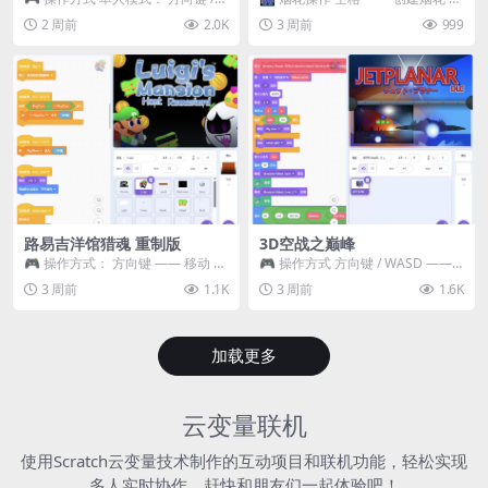
WASD —— 移动 Z / K —— 抓...
~ 3 —— 切换烟花类型 普通烟花
2 周前
2.0K
3 周前
999
嘶...
路易吉洋馆猎魂 重制版
3D空战之巅峰
🎮 操作方式： 方向键 —— 移动 &
🎮 操作方式 方向键 / WASD ——
跳跃 空格 —— 打开宝箱 将你...
移动 Z / K —— 射击 / 攻击...
3 周前
1.1K
3 周前
1.6K
加载更多
云变量联机
使用Scratch云变量技术制作的互动项目和联机功能，轻松实现
多人实时协作，赶快和朋友们一起体验吧！