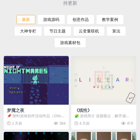
持更新
最新
游戏源码
创意作品
教学案例
大神专栏
节日主题
云变量联机
算法
游戏素材包
梦魇之夜
《线性》
📌 限时游戏创作活动作品（Glitch
🧩 游戏简介 连接圆点，解开谜
Game Jam） 📖 故事背景 怪物四...
题。 ⚠️ 重要提示 所有关卡均可通
2 天前
584
4 天前
419
关，请确保使用...