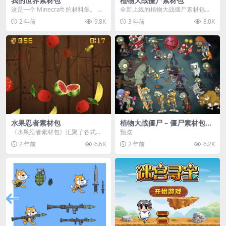
我的世界素材包
植物大战僵尸素材包
这是一个 Minecraft 的材料集。 操
全新上线的植物大战僵尸素材包，
作方法如下： 工具 → 右箭头 怪物...
内含48个精选资源，涵盖角色、场
2 年前
9.8K
3 年前
8.0K
景、音效等多样内容...
水果忍者素材包
植物大战僵尸 – 僵尸素材包
【可预览】
《水果忍者素材包》汇聚了各式鲜
预览
美诱人的水果图像与清脆悦耳的切
2 年前
6.6K
2 年前
6.2K
割音效，专为追求极致...