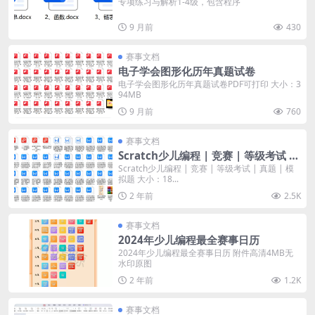
专项练习与解析1-4级，包含程序
9 月前
430
赛事文档
电子学会图形化历年真题试卷
电子学会图形化历年真题试卷PDF可打印 大小：3
94MB
9 月前
760
赛事文档
Scratch少儿编程 | 竞赛 | 等级考试 |
真题 | 模拟题
Scratch少儿编程 | 竞赛 | 等级考试 | 真题 | 模
拟题 大小：18...
2 年前
2.5K
赛事文档
2024年少儿编程最全赛事日历
2024年少儿编程最全赛事日历 附件高清4MB无
水印原图
2 年前
1.2K
赛事文档