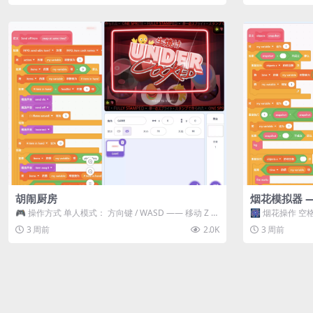
胡闹厨房
烟花模拟器 
🎮 操作方式 单人模式： 方向键 / WASD —— 移动 Z /
🎆 烟花操作 空格
K —— 抓...
型 普通烟花 嘶...
3 周前
2.0K
3 周前