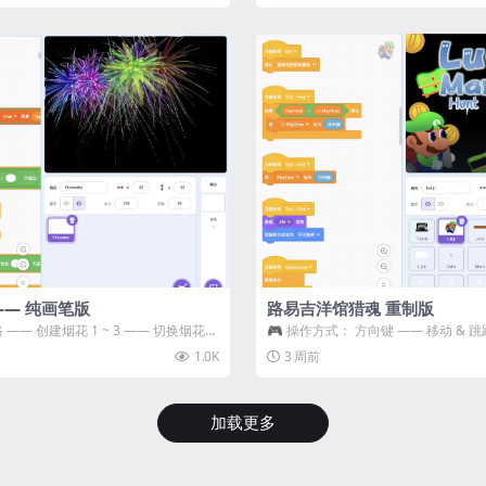
—— 纯画笔版
路易吉洋馆猎魂 重制版
 —— 创建烟花 1 ~ 3 —— 切换烟花类
🎮 操作方式： 方向键 —— 移动 & 跳
宝箱 将你...
1.0K
3 周前
加载更多