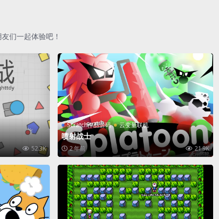
朋友们一起体验吧！
Scratch作品源码
云变量联机
喷射战士
52.3K
2 年前
21.9K