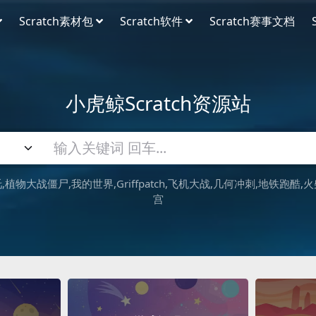
Scratch素材包
Scratch软件
Scratch赛事文档
小虎鲸Scratch资源站
吒
植物大战僵尸
我的世界
Griffpatch
飞机大战
几何冲刺
地铁跑酷
火
宫