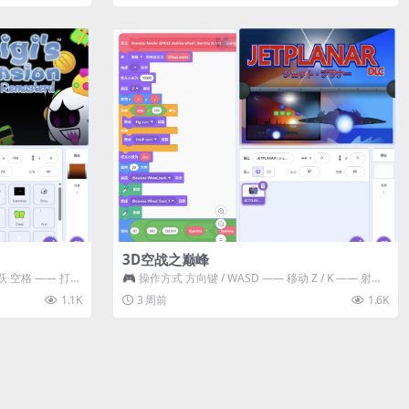
3D空战之巅峰
跃 空格 —— 打开
🎮 操作方式 方向键 / WASD —— 移动 Z / K —— 射击 /
攻击...
1.1K
3 周前
1.6K