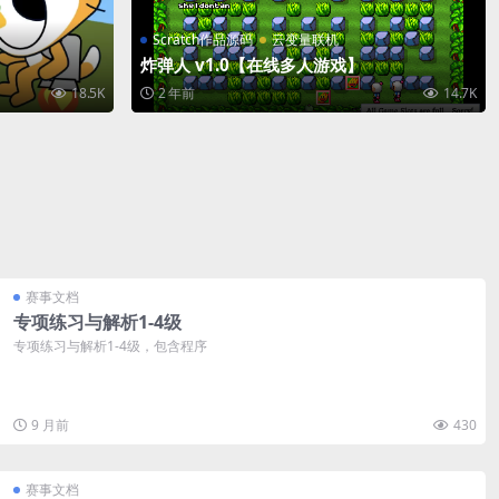
Scratch作品源码
云变量联机
炸弹人 v1.0【在线多人游戏】
18.5K
2 年前
14.7K
赛事文档
专项练习与解析1-4级
专项练习与解析1-4级，包含程序
9 月前
430
赛事文档