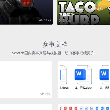
Scratch作品源码
云变量联机
卷饼战斗
42.7K
2 年前
赛事文档
Scratch国内赛事真题与模拟题，助力赛事成绩提升！
980