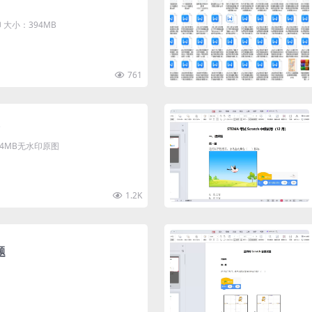
大小：394MB
761
清4MB无水印原图
1.2K
题