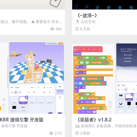
《~波浪~》
接圆点，解开谜题。 ⚠️ 重要提示 所有
🖱️ 点击互动
确保使用...
436
6 天前
3D) KRR 游戏引擎 开发版
《采菇者》v1.8.2
 KRR 游戏引擎 开发版
📖 游戏简介 采集真菌，升级你的机
域探索。 这是一款静谧的探索冒...
2.1K
2 周前