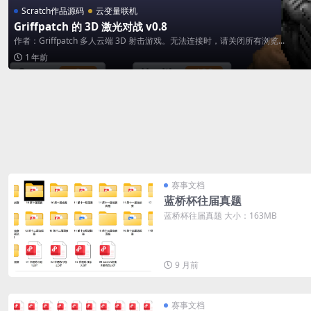
Scratch作品源码
云变量联机
Griffpatch 的 3D 激光对战 v0.8
作者：Griffpatch 多人云端 3D 射击游戏。无法连接时，请关闭所有浏览...
1 年前
赛事文档
蓝桥杯往届真题
蓝桥杯往届真题 大小：163MB
9 月前
赛事文档