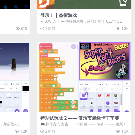
登录！ | 益智游戏
✦ LOG IN！ — 拼接原木堆，获取分数！ ᑕ☲◎ ᑕ☲◎
ᑕ☲◎ ᑕ☲◎ ...
618
1 周前
1.2K
特别试玩版 2 —— 复活节超级卡丁车赛
体，并前往未知领
🎮 操作方式 方案一： 方向键 —— 移动 Z —— 跳跃 /
漂移 方案二： ...
1.2K
2 周前
1.3K