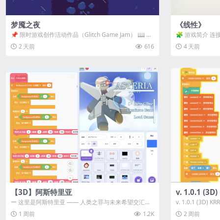
梦魇之夜
《线性》
📌 限时游戏创作活动作品（Glitch Game Jam） 📖 故
🧩 游戏简介 连
事背景 怪物四...
关卡均可通关，请
2 天前
616
4 天前
【3D】阿斯特里亚
v. 1.0.1 (
ー 这里是阿斯特里亚 —— 人类之罪与未来希望交汇之
v. 1.0.1 (3D)
地 📖 游戏简介 《阿斯特里...
1 周前
1.2K
2 周前