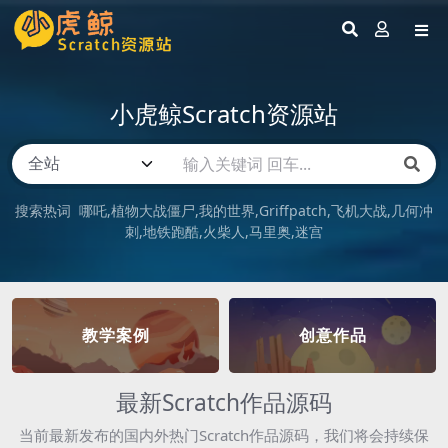
小虎鲸Scratch资源站
搜索热词
哪吒
植物大战僵尸
我的世界
Griffpatch
飞机大战
几何冲
刺
地铁跑酷
火柴人
马里奥
迷宫
教学案例
创意作品
最新Scratch作品源码
当前最新发布的国内外热门Scratch作品源码，我们将会持续保