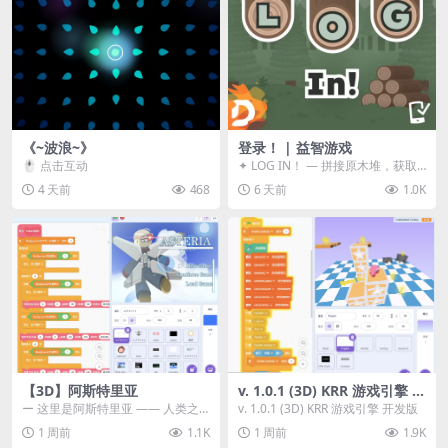
《~波浪~》
登录！ | 益智游戏
🖱️ 点击互动
✦ LOG IN！ — 拼接原木堆，获取
分数！ ᑕ☲◎ ᑕ☲◎ ᑕ☲◎ ᑕ☲◎ ...
4 天前
468
6 天前
1.0K
【3D】阿斯特里亚
v. 1.0.1 (3D) KRR 游戏引擎 开
发版
ー 这里是阿斯特里亚 —— 人类之
v. 1.0.1 (3D) KRR 游戏引擎 开发版
罪与未来希望交汇之地 📖 游戏简
1 周前
1.1K
1 周前
1.9K
介 《阿斯特里...