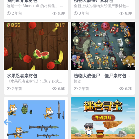
我的世界素材包
植物大战僵尸素材包
这是一个 Minecraft 的材料集。 操
全新上线的植物大战僵尸素材包，
作方法如下： 工具 → 右箭头 怪物...
内含48个精选资源，涵盖角色、场
2 年前
9.8K
3 年前
8.0K
景、音效等多样内容...
水果忍者素材包
植物大战僵尸 – 僵尸素材包
【可预览】
《水果忍者素材包》汇聚了各式鲜
预览
美诱人的水果图像与清脆悦耳的切
2 年前
6.6K
2 年前
6.2K
割音效，专为追求极致...