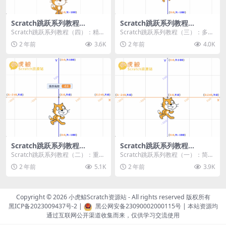
Scratch跳跃系列教程
Scratch跳跃系列教程
（四）：精准着陆
（三）：多段跳跃
Scratch跳跃系列教程（四）：精准
Scratch跳跃系列教程（三）：多段
着陆 作者：小虎鲸Scratch资源站
跳跃 作者：小虎鲸Scratch资源站
2 年前
3.6K
2 年前
4.0K
...
连...
Scratch跳跃系列教程
Scratch跳跃系列教程
（二）：重力跳跃
（一）：简单跳跃
Scratch跳跃系列教程（二）：重力
Scratch跳跃系列教程（一）：简单
跳跃 作者：小虎鲸Scratch资源站
跳跃 作者：小虎鲸Scratch资源站
2 年前
5.1K
2 年前
3.9K
按...
按...
Copyright © 2026
小虎鲸Scratch资源站
- All rights reserved 版权所有
黑ICP备2023009437号-2
|
黑公网安备23090002000115号
| 本站资源均
通过互联网公开渠道收集而来，仅供学习交流使用