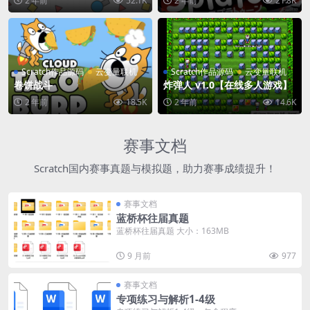
2 年前
52.1K
2 年前
21.8K
Scratch作品源码
云变量联机
Scratch作品源码
云变量联机
卷饼战斗
炸弹人 v1.0【在线多人游戏】
2 年前
18.5K
2 年前
14.6K
赛事文档
Scratch国内赛事真题与模拟题，助力赛事成绩提升！
赛事文档
蓝桥杯往届真题
蓝桥杯往届真题 大小：163MB
9 月前
977
赛事文档
专项练习与解析1-4级