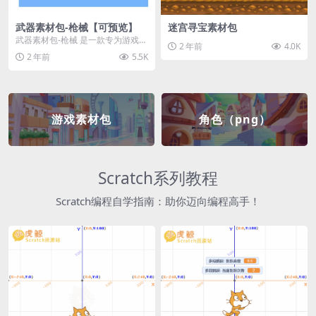
武器素材包-枪械【可预览】
迷宫寻宝素材包
武器素材包-枪械 是一款专为游戏开
2 年前
4.0K
发者和创作者设计的素材包，包含
2 年前
5.5K
多种高质量的枪械...
游戏素材包
角色（png）
Scratch系列教程
Scratch编程自学指南：助你迈向编程高手！