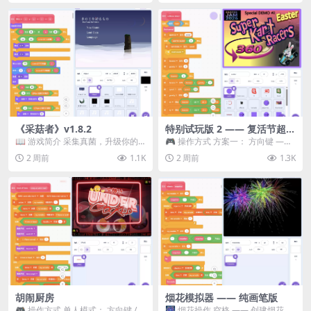
《采菇者》v1.8.2
特别试玩版 2 —— 复活节超级
卡丁车赛
📖 游戏简介 采集真菌，升级你的
🎮 操作方式 方案一： 方向键 ——
机体，并前往未知领域探索。 这是
移动 Z —— 跳跃 / 漂移 方案二： ...
2 周前
1.1K
2 周前
1.3K
一款静谧的探索冒...
胡闹厨房
烟花模拟器 —— 纯画笔版
🎮 操作方式 单人模式： 方向键 /
🎆 烟花操作 空格 —— 创建烟花 1