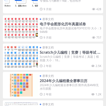
专项练习与解析1-4级，包含程序
9 月前
428
赛事文档
电子学会图形化历年真题试卷
电子学会图形化历年真题试卷PDF可打印 大小：3
94MB
9 月前
757
赛事文档
Scratch少儿编程 | 竞赛 | 等级考试 |
真题 | 模拟题
Scratch少儿编程 | 竞赛 | 等级考试 | 真题 | 模
拟题 大小：18...
2 年前
2.5K
赛事文档
2024年少儿编程最全赛事日历
2024年少儿编程最全赛事日历 附件高清4MB无
水印原图
2 年前
1.2K
赛事文档