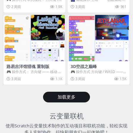
WASD —— 移动 Z / K —— 抓...
~ 3 —— 切换烟花类型 普通烟花
2 周前
1.9K
3 周前
961
嘶...
路易吉洋馆猎魂 重制版
3D空战之巅峰
🎮 操作方式： 方向键 —— 移动 &
🎮 操作方式 方向键 / WASD ——
跳跃 空格 —— 打开宝箱 将你...
移动 Z / K —— 射击 / 攻击...
3 周前
1.1K
3 周前
1.5K
加载更多
云变量联机
使用Scratch云变量技术制作的互动项目和联机功能，轻松实现
多人实时协作，赶快和朋友们一起体验吧！