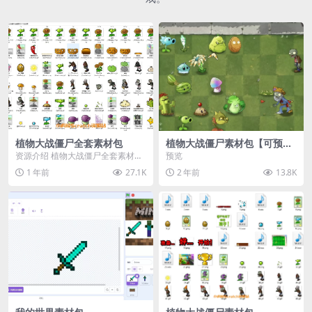
植物大战僵尸全套素材包
植物大战僵尸素材包【可预
览】
资源介绍 植物大战僵尸全套素材
预览
包，包含227个丰富多样的素材，
1 年前
27.1K
2 年前
13.8K
涵盖角色、背景、动...