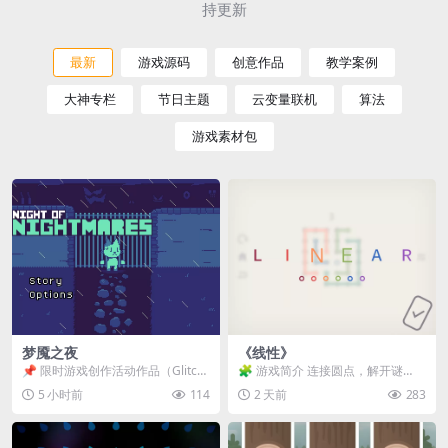
持更新
最新
游戏源码
创意作品
教学案例
大神专栏
节日主题
云变量联机
算法
游戏素材包
梦魇之夜
《线性》
📌 限时游戏创作活动作品（Glitch
🧩 游戏简介 连接圆点，解开谜
Game Jam） 📖 故事背景 怪物四...
题。 ⚠️ 重要提示 所有关卡均可通
5 小时前
114
2 天前
283
关，请确保使用...