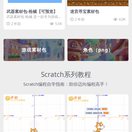
武器素材包-枪械【可预览】
迷宫寻宝素材包
武器素材包-枪械 是一款专为游戏开
2 年前
4.0K
发者和创作者设计的素材包，包含
2 年前
5.5K
多种高质量的枪械...
游戏素材包
角色（png）
Scratch系列教程
Scratch编程自学指南：助你迈向编程高手！