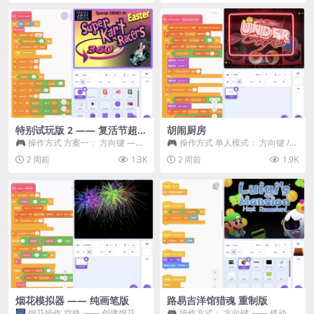
特别试玩版 2 —— 复活节超级
胡闹厨房
卡丁车赛
🎮 操作方式 方案一： 方向键 ——
🎮 操作方式 单人模式： 方向键 /
移动 Z —— 跳跃 / 漂移 方案二： ...
WASD —— 移动 Z / K —— 抓...
2 周前
1.3K
2 周前
1.9K
烟花模拟器 —— 纯画笔版
路易吉洋馆猎魂 重制版
🎆 烟花操作 空格 —— 创建烟花 1
🎮 操作方式： 方向键 —— 移动 &