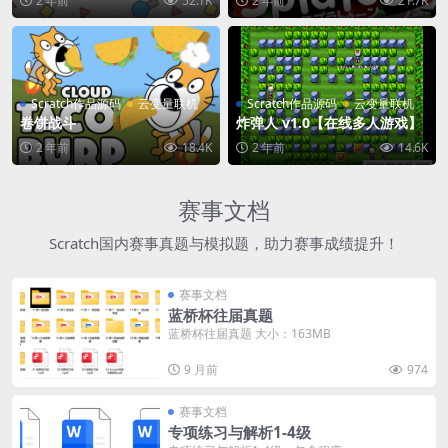
2 年前
52.1K
2 年前
21.7K
Scratch作品源码
云变量联机
Scratch作品源码
云变量联机
卷饼战斗
炸弹人 v1.0【在线多人游戏】
2 年前
18.4K
2 年前
14.6K
赛事文档
Scratch国内赛事真题与模拟题，助力赛事成绩提升！
赛事文档
蓝桥杯往届真题
蓝桥杯往届真题 大小：163MB
9 月前
974
赛事文档
专项练习与解析1-4级