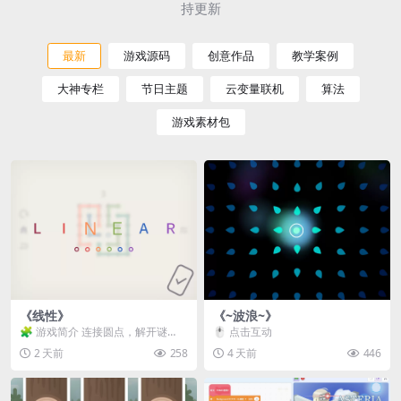
持更新
最新
游戏源码
创意作品
教学案例
大神专栏
节日主题
云变量联机
算法
游戏素材包
《线性》
《~波浪~》
🧩 游戏简介 连接圆点，解开谜
🖱️ 点击互动
题。 ⚠️ 重要提示 所有关卡均可通
2 天前
258
4 天前
446
关，请确保使用...