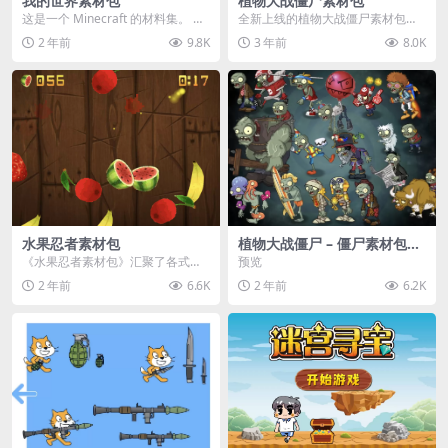
我的世界素材包
植物大战僵尸素材包
这是一个 Minecraft 的材料集。 操
全新上线的植物大战僵尸素材包，
作方法如下： 工具 → 右箭头 怪物...
内含48个精选资源，涵盖角色、场
2 年前
9.8K
3 年前
8.0K
景、音效等多样内容...
水果忍者素材包
植物大战僵尸 – 僵尸素材包
【可预览】
《水果忍者素材包》汇聚了各式鲜
预览
美诱人的水果图像与清脆悦耳的切
2 年前
6.6K
2 年前
6.2K
割音效，专为追求极致...