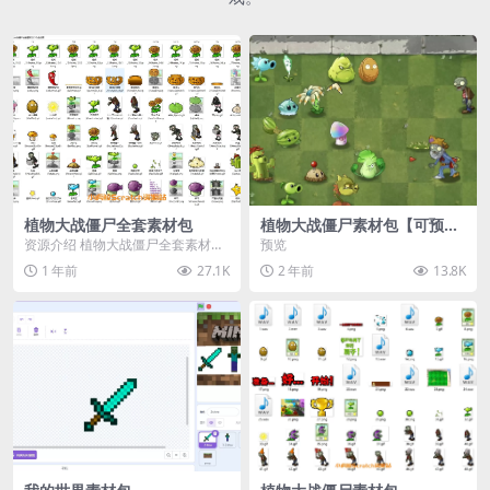
植物大战僵尸全套素材包
植物大战僵尸素材包【可预
览】
资源介绍 植物大战僵尸全套素材
预览
包，包含227个丰富多样的素材，
1 年前
27.1K
2 年前
13.8K
涵盖角色、背景、动...