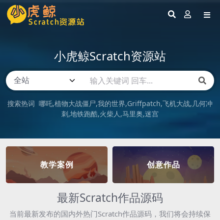
小虎鲸Scratch资源站
搜索热词
哪吒
植物大战僵尸
我的世界
Griffpatch
飞机大战
几何冲
刺
地铁跑酷
火柴人
马里奥
迷宫
教学案例
创意作品
最新Scratch作品源码
当前最新发布的国内外热门Scratch作品源码，我们将会持续保