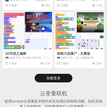
~ 3 —— 切换烟花类型 普通烟花
跳跃 空格 —— 打开宝箱 将你...
3 周前
955
3 周前
1.1K
嘶...
3D空战之巅峰
植物大战僵尸：矢量版
🎮 操作方式 方向键 / WASD ——
🎮 操作方式： 按 Z 继续对话
移动 Z / K —— 射击 / 攻击...
3 周前
1.5K
3 周前
2.9K
加载更多
云变量联机
使用Scratch云变量技术制作的互动项目和联机功能，轻松实现
多人实时协作，赶快和朋友们一起体验吧！