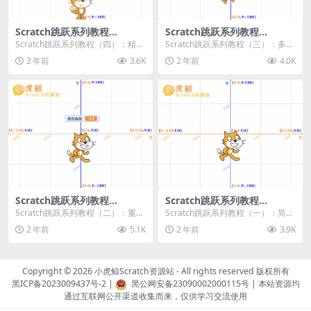
Scratch跳跃系列教程
Scratch跳跃系列教程
（四）：精准着陆
（三）：多段跳跃
Scratch跳跃系列教程（四）：精准
Scratch跳跃系列教程（三）：多段
着陆 作者：小虎鲸Scratch资源站
跳跃 作者：小虎鲸Scratch资源站
2 年前
3.6K
2 年前
4.0K
...
连...
Scratch跳跃系列教程
Scratch跳跃系列教程
（二）：重力跳跃
（一）：简单跳跃
Scratch跳跃系列教程（二）：重力
Scratch跳跃系列教程（一）：简单
跳跃 作者：小虎鲸Scratch资源站
跳跃 作者：小虎鲸Scratch资源站
2 年前
5.1K
2 年前
3.9K
按...
按...
Copyright © 2026
小虎鲸Scratch资源站
- All rights reserved 版权所有
黑ICP备2023009437号-2
|
黑公网安备23090002000115号
| 本站资源均
通过互联网公开渠道收集而来，仅供学习交流使用