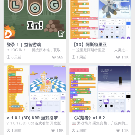
登录！ | 益智游戏
【3D】阿斯特里亚
✦ LOG IN！ — 拼接原木堆，获取
ー 这里是阿斯特里亚 —— 人类之
分数！ ᑕ☲◎ ᑕ☲◎ ᑕ☲◎ ᑕ☲◎ ...
罪与未来希望交汇之地 📖 游戏简
6 天前
969
1 周前
1.1K
介 《阿斯特里...
v. 1.0.1 (3D) KRR 游戏引擎 开
《采菇者》v1.8.2
发版
v. 1.0.1 (3D) KRR 游戏引擎 开发版
📖 游戏简介 采集真菌，升级你的
机体，并前往未知领域探索。 这是
1 周前
1.9K
2 周前
1.1K
一款静谧的探索冒...