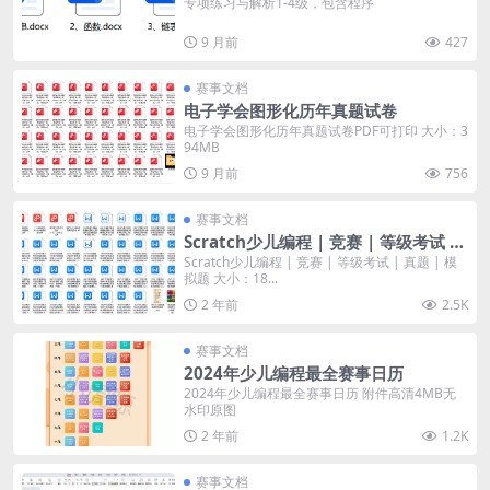
专项练习与解析1-4级，包含程序
9 月前
427
赛事文档
电子学会图形化历年真题试卷
电子学会图形化历年真题试卷PDF可打印 大小：3
94MB
9 月前
756
赛事文档
Scratch少儿编程 | 竞赛 | 等级考试 |
真题 | 模拟题
Scratch少儿编程 | 竞赛 | 等级考试 | 真题 | 模
拟题 大小：18...
2 年前
2.5K
赛事文档
2024年少儿编程最全赛事日历
2024年少儿编程最全赛事日历 附件高清4MB无
水印原图
2 年前
1.2K
赛事文档