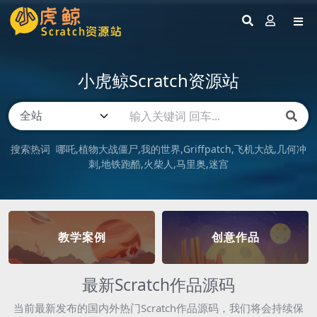
小虎鲸Scratch资源站
搜索热词
哪吒
植物大战僵尸
我的世界
Griffpatch
飞机大战
几何冲
刺
地铁跑酷
火柴人
马里奥
迷宫
教学案例
创意作品
最新Scratch作品源码
当前最新发布的国内外热门Scratch作品源码，我们将会持续保