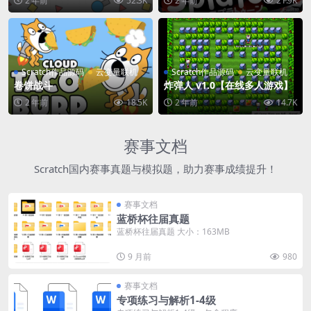
2 年前
52.3K
2 年前
21.9K
Scratch作品源码
云变量联机
Scratch作品源码
云变量联机
卷饼战斗
炸弹人 v1.0【在线多人游戏】
2 年前
18.5K
2 年前
14.7K
赛事文档
Scratch国内赛事真题与模拟题，助力赛事成绩提升！
赛事文档
蓝桥杯往届真题
蓝桥杯往届真题 大小：163MB
9 月前
980
赛事文档
专项练习与解析1-4级