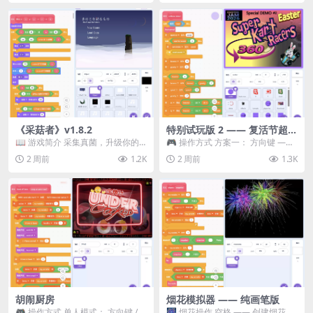
《采菇者》v1.8.2
特别试玩版 2 —— 复活节超级
卡丁车赛
📖 游戏简介 采集真菌，升级你的
🎮 操作方式 方案一： 方向键 ——
机体，并前往未知领域探索。 这是
移动 Z —— 跳跃 / 漂移 方案二： ...
2 周前
1.2K
2 周前
1.3K
一款静谧的探索冒...
胡闹厨房
烟花模拟器 —— 纯画笔版
🎮 操作方式 单人模式： 方向键 /
🎆 烟花操作 空格 —— 创建烟花 1