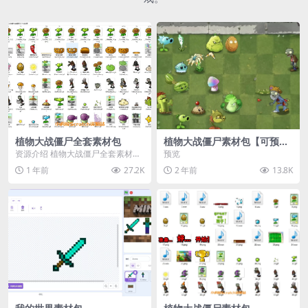
植物大战僵尸全套素材包
植物大战僵尸素材包【可预
览】
资源介绍 植物大战僵尸全套素材
预览
包，包含227个丰富多样的素材，
1 年前
27.2K
2 年前
13.8K
涵盖角色、背景、动...