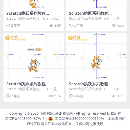
Scratch跳跃系列教程
Scratch跳跃系列教程
（四）：精准着陆
（三）：多段跳跃
Scratch跳跃系列教程（四）：精准
Scratch跳跃系列教程（三）：多段
着陆 作者：小虎鲸Scratch资源站
跳跃 作者：小虎鲸Scratch资源站
2 年前
3.6K
2 年前
4.0K
...
连...
Scratch跳跃系列教程
Scratch跳跃系列教程
（二）：重力跳跃
（一）：简单跳跃
Scratch跳跃系列教程（二）：重力
Scratch跳跃系列教程（一）：简单
跳跃 作者：小虎鲸Scratch资源站
跳跃 作者：小虎鲸Scratch资源站
2 年前
5.1K
2 年前
3.9K
按...
按...
Copyright © 2026
小虎鲸Scratch资源站
- All rights reserved 版权所有
黑ICP备2023009437号-2
|
黑公网安备23090002000115号
| 本站资源均
通过互联网公开渠道收集而来，仅供学习交流使用