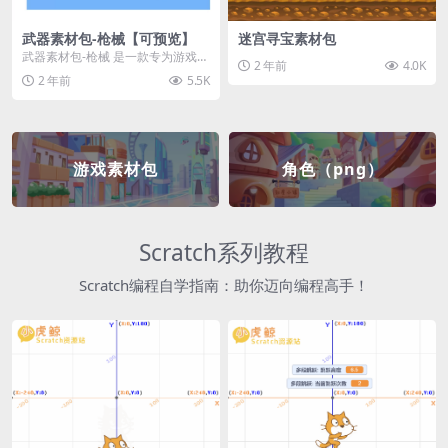
武器素材包-枪械【可预览】
迷宫寻宝素材包
武器素材包-枪械 是一款专为游戏开
2 年前
4.0K
发者和创作者设计的素材包，包含
2 年前
5.5K
多种高质量的枪械...
游戏素材包
角色（png）
Scratch系列教程
Scratch编程自学指南：助你迈向编程高手！