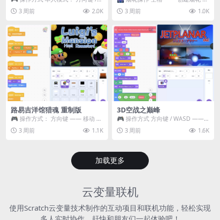
WASD —— 移动 Z / K —— 抓...
~ 3 —— 切换烟花类型 普通烟花
3 周前
2.0K
3 周前
1.0K
嘶...
路易吉洋馆猎魂 重制版
3D空战之巅峰
🎮 操作方式： 方向键 —— 移动 &
🎮 操作方式 方向键 / WASD ——
跳跃 空格 —— 打开宝箱 将你...
移动 Z / K —— 射击 / 攻击...
3 周前
1.1K
3 周前
1.6K
加载更多
云变量联机
使用Scratch云变量技术制作的互动项目和联机功能，轻松实现
多人实时协作，赶快和朋友们一起体验吧！