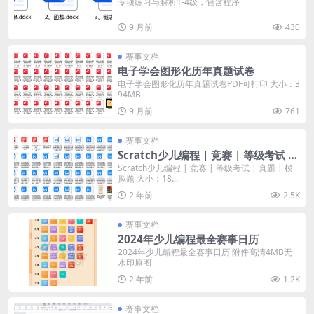
专项练习与解析1-4级，包含程序
9 月前
430
赛事文档
电子学会图形化历年真题试卷
电子学会图形化历年真题试卷PDF可打印 大小：3
94MB
9 月前
761
赛事文档
Scratch少儿编程 | 竞赛 | 等级考试 |
真题 | 模拟题
Scratch少儿编程 | 竞赛 | 等级考试 | 真题 | 模
拟题 大小：18...
2 年前
2.5K
赛事文档
2024年少儿编程最全赛事日历
2024年少儿编程最全赛事日历 附件高清4MB无
水印原图
2 年前
1.2K
赛事文档