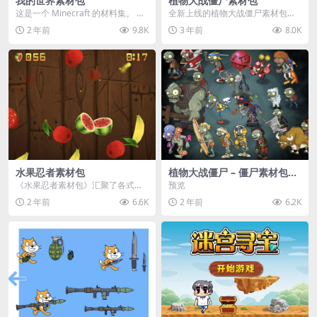
我的世界素材包
植物大战僵尸素材包
这是一个 Minecraft 的材料集。 操
全新上线的植物大战僵尸素材包，
作方法如下： 工具 → 右箭头 怪物...
内含48个精选资源，涵盖角色、场
2 年前
9.8K
3 年前
8.0K
景、音效等多样内容...
水果忍者素材包
植物大战僵尸 – 僵尸素材包
【可预览】
《水果忍者素材包》汇聚了各式鲜
预览
美诱人的水果图像与清脆悦耳的切
2 年前
6.6K
2 年前
6.2K
割音效，专为追求极致...