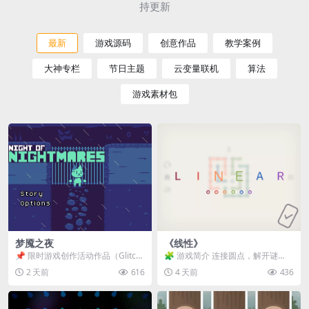
持更新
最新
游戏源码
创意作品
教学案例
大神专栏
节日主题
云变量联机
算法
游戏素材包
梦魇之夜
《线性》
📌 限时游戏创作活动作品（Glitch
🧩 游戏简介 连接圆点，解开谜
Game Jam） 📖 故事背景 怪物四...
题。 ⚠️ 重要提示 所有关卡均可通
2 天前
616
4 天前
436
关，请确保使用...