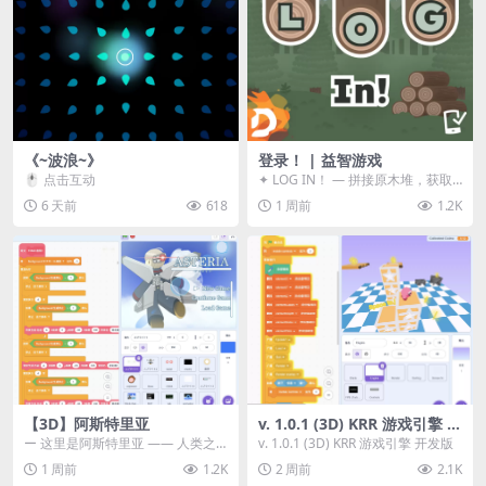
《~波浪~》
登录！ | 益智游戏
🖱️ 点击互动
✦ LOG IN！ — 拼接原木堆，获取
分数！ ᑕ☲◎ ᑕ☲◎ ᑕ☲◎ ᑕ☲◎ ...
6 天前
618
1 周前
1.2K
【3D】阿斯特里亚
v. 1.0.1 (3D) KRR 游戏引擎 开
发版
ー 这里是阿斯特里亚 —— 人类之
v. 1.0.1 (3D) KRR 游戏引擎 开发版
罪与未来希望交汇之地 📖 游戏简
1 周前
1.2K
2 周前
2.1K
介 《阿斯特里...