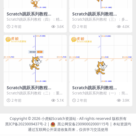
Scratch跳跃系列教程
Scratch跳跃系列教程
（四）：精准着陆
（三）：多段跳跃
Scratch跳跃系列教程（四）：精准
Scratch跳跃系列教程（三）：多段
着陆 作者：小虎鲸Scratch资源站
跳跃 作者：小虎鲸Scratch资源站
2 年前
3.6K
2 年前
4.0K
...
连...
Scratch跳跃系列教程
Scratch跳跃系列教程
（二）：重力跳跃
（一）：简单跳跃
Scratch跳跃系列教程（二）：重力
Scratch跳跃系列教程（一）：简单
跳跃 作者：小虎鲸Scratch资源站
跳跃 作者：小虎鲸Scratch资源站
2 年前
5.1K
2 年前
3.9K
按...
按...
Copyright © 2026
小虎鲸Scratch资源站
- All rights reserved 版权所有
黑ICP备2023009437号-2
|
黑公网安备23090002000115号
| 本站资源均
通过互联网公开渠道收集而来，仅供学习交流使用