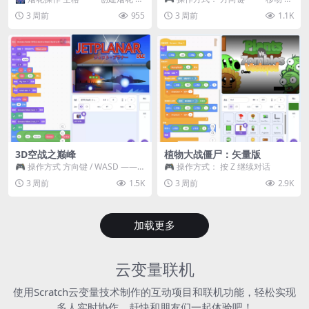
~ 3 —— 切换烟花类型 普通烟花
跳跃 空格 —— 打开宝箱 将你...
3 周前
955
3 周前
1.1K
嘶...
3D空战之巅峰
植物大战僵尸：矢量版
🎮 操作方式 方向键 / WASD ——
🎮 操作方式： 按 Z 继续对话
移动 Z / K —— 射击 / 攻击...
3 周前
1.5K
3 周前
2.9K
加载更多
云变量联机
使用Scratch云变量技术制作的互动项目和联机功能，轻松实现
多人实时协作，赶快和朋友们一起体验吧！