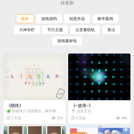
持更新
最新
游戏源码
创意作品
教学案例
大神专栏
节日主题
云变量联机
算法
游戏素材包
《线性》
《~波浪~》
🧩 游戏简介 连接圆点，解开谜
🖱️ 点击互动
题。 ⚠️ 重要提示 所有关卡均可通
2 天前
259
4 天前
446
关，请确保使用...