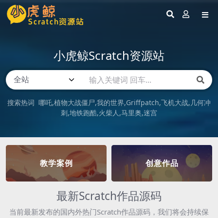
小虎鲸Scratch资源站
搜索热词
哪吒
植物大战僵尸
我的世界
Griffpatch
飞机大战
几何冲
刺
地铁跑酷
火柴人
马里奥
迷宫
教学案例
创意作品
最新Scratch作品源码
当前最新发布的国内外热门Scratch作品源码，我们将会持续保