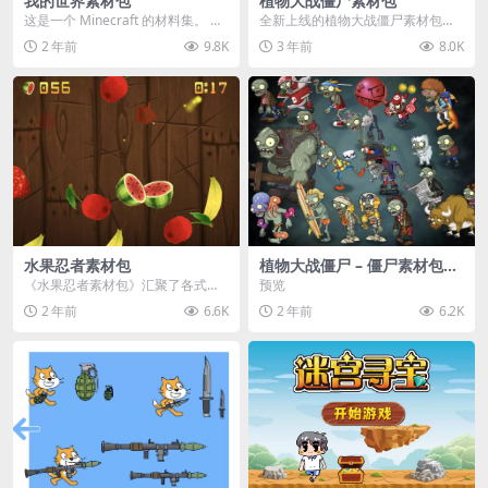
我的世界素材包
植物大战僵尸素材包
这是一个 Minecraft 的材料集。 操
全新上线的植物大战僵尸素材包，
作方法如下： 工具 → 右箭头 怪物...
内含48个精选资源，涵盖角色、场
2 年前
9.8K
3 年前
8.0K
景、音效等多样内容...
水果忍者素材包
植物大战僵尸 – 僵尸素材包
【可预览】
《水果忍者素材包》汇聚了各式鲜
预览
美诱人的水果图像与清脆悦耳的切
2 年前
6.6K
2 年前
6.2K
割音效，专为追求极致...