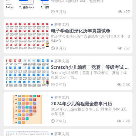
专项练习与解析1-4级，包含程序
9 月前
427
赛事文档
电子学会图形化历年真题试卷
电子学会图形化历年真题试卷PDF可打印 大小：3
94MB
9 月前
757
赛事文档
Scratch少儿编程 | 竞赛 | 等级考试 |
真题 | 模拟题
Scratch少儿编程 | 竞赛 | 等级考试 | 真题 | 模
拟题 大小：18...
2 年前
2.5K
赛事文档
2024年少儿编程最全赛事日历
2024年少儿编程最全赛事日历 附件高清4MB无
水印原图
2 年前
1.2K
赛事文档