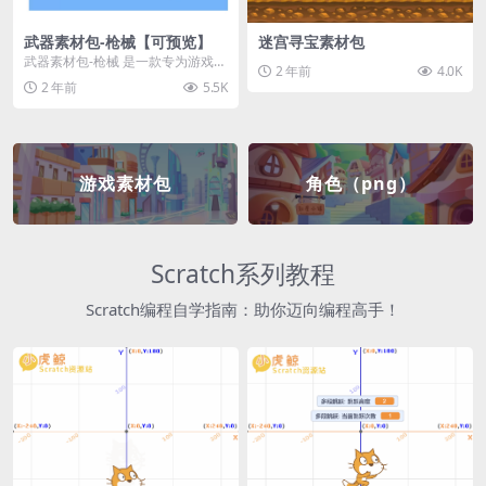
武器素材包-枪械【可预览】
迷宫寻宝素材包
武器素材包-枪械 是一款专为游戏开
2 年前
4.0K
发者和创作者设计的素材包，包含
2 年前
5.5K
多种高质量的枪械...
游戏素材包
角色（png）
Scratch系列教程
Scratch编程自学指南：助你迈向编程高手！