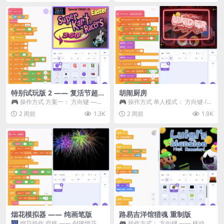
特别试玩版 2 —— 复活节超级
胡闹厨房
卡丁车赛
🎮 操作方式 方案一： 方向键 ——
🎮 操作方式 单人模式： 方向键 /
移动 Z —— 跳跃 / 漂移 方案二： ...
WASD —— 移动 Z / K —— 抓...
2 周前
1.3K
2 周前
1.9K
烟花模拟器 —— 纯画笔版
路易吉洋馆猎魂 重制版
🎆 烟花操作 空格 —— 创建烟花 1
🎮 操作方式： 方向键 —— 移动 &