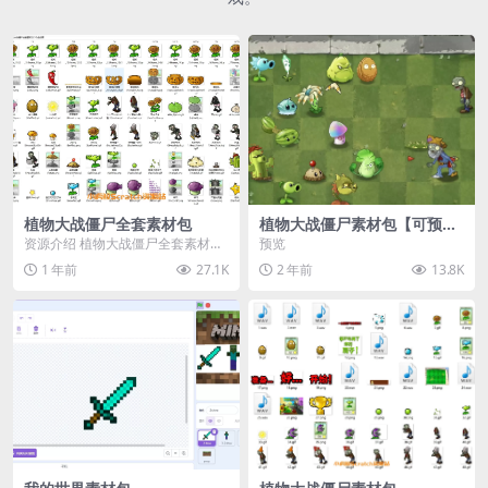
植物大战僵尸全套素材包
植物大战僵尸素材包【可预
览】
资源介绍 植物大战僵尸全套素材
预览
包，包含227个丰富多样的素材，
1 年前
27.1K
2 年前
13.8K
涵盖角色、背景、动...