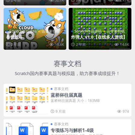
2 年前
52.1K
2 年前
21.7K
Scratch作品源码
云变量联机
Scratch作品源码
云变量联机
卷饼战斗
炸弹人 v1.0【在线多人游戏】
2 年前
18.4K
2 年前
14.6K
赛事文档
Scratch国内赛事真题与模拟题，助力赛事成绩提升！
赛事文档
蓝桥杯往届真题
蓝桥杯往届真题 大小：163MB
9 月前
974
赛事文档
专项练习与解析1-4级