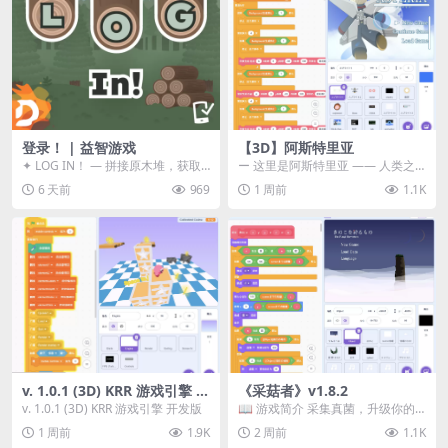
登录！ | 益智游戏
【3D】阿斯特里亚
✦ LOG IN！ — 拼接原木堆，获取
ー 这里是阿斯特里亚 —— 人类之
分数！ ᑕ☲◎ ᑕ☲◎ ᑕ☲◎ ᑕ☲◎ ...
罪与未来希望交汇之地 📖 游戏简
6 天前
969
1 周前
1.1K
介 《阿斯特里...
v. 1.0.1 (3D) KRR 游戏引擎 开
《采菇者》v1.8.2
发版
v. 1.0.1 (3D) KRR 游戏引擎 开发版
📖 游戏简介 采集真菌，升级你的
机体，并前往未知领域探索。 这是
1 周前
1.9K
2 周前
1.1K
一款静谧的探索冒...