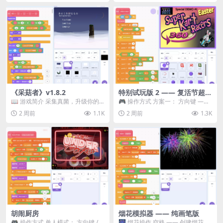
《采菇者》v1.8.2
特别试玩版 2 —— 复活节超级
卡丁车赛
📖 游戏简介 采集真菌，升级你的
🎮 操作方式 方案一： 方向键 ——
机体，并前往未知领域探索。 这是
移动 Z —— 跳跃 / 漂移 方案二： ...
2 周前
1.1K
2 周前
1.3K
一款静谧的探索冒...
胡闹厨房
烟花模拟器 —— 纯画笔版
🎮 操作方式 单人模式： 方向键 /
🎆 烟花操作 空格 —— 创建烟花 1