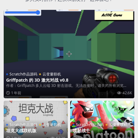
Scratch作品源码
云变量联机
Griffpatch 的 3D 激光对战 v0.8
作者：Griffpatch 多人云端 3D 射击游戏。无法连接时，请关闭所有浏览...
1 年前
42.6K
Scratch作品源码
云变量联机
Scratch作品源码
云变量联机
坦克大战联机版
喷射战士