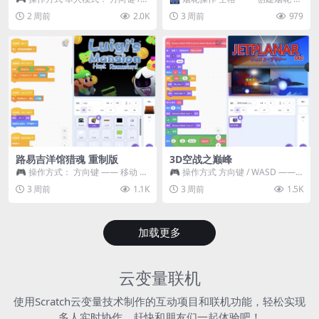
WASD —— 移动 Z / K —— 抓...
~ 3 —— 切换烟花类型 普通烟花
2 周前
2.0K
3 周前
979
嘶...
路易吉洋馆猎魂 重制版
3D空战之巅峰
🎮 操作方式： 方向键 —— 移动 &
🎮 操作方式 方向键 / WASD ——
跳跃 空格 —— 打开宝箱 将你...
移动 Z / K —— 射击 / 攻击...
3 周前
1.1K
3 周前
1.5K
加载更多
云变量联机
使用Scratch云变量技术制作的互动项目和联机功能，轻松实现
多人实时协作，赶快和朋友们一起体验吧！