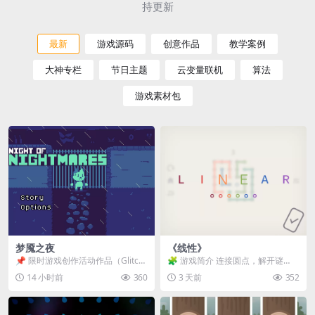
持更新
最新
游戏源码
创意作品
教学案例
大神专栏
节日主题
云变量联机
算法
游戏素材包
梦魇之夜
《线性》
📌 限时游戏创作活动作品（Glitch
🧩 游戏简介 连接圆点，解开谜
Game Jam） 📖 故事背景 怪物四...
题。 ⚠️ 重要提示 所有关卡均可通
14 小时前
360
3 天前
352
关，请确保使用...