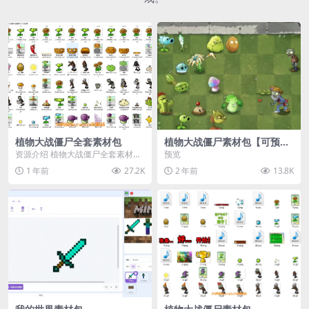
植物大战僵尸全套素材包
植物大战僵尸素材包【可预
览】
资源介绍 植物大战僵尸全套素材
预览
包，包含227个丰富多样的素材，
1 年前
27.2K
2 年前
13.8K
涵盖角色、背景、动...