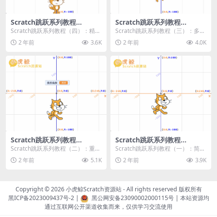
Scratch跳跃系列教程
Scratch跳跃系列教程
（四）：精准着陆
（三）：多段跳跃
Scratch跳跃系列教程（四）：精准
Scratch跳跃系列教程（三）：多段
着陆 作者：小虎鲸Scratch资源站
跳跃 作者：小虎鲸Scratch资源站
2 年前
3.6K
2 年前
4.0K
...
连...
Scratch跳跃系列教程
Scratch跳跃系列教程
（二）：重力跳跃
（一）：简单跳跃
Scratch跳跃系列教程（二）：重力
Scratch跳跃系列教程（一）：简单
跳跃 作者：小虎鲸Scratch资源站
跳跃 作者：小虎鲸Scratch资源站
2 年前
5.1K
2 年前
3.9K
按...
按...
Copyright © 2026
小虎鲸Scratch资源站
- All rights reserved 版权所有
黑ICP备2023009437号-2
|
黑公网安备23090002000115号
| 本站资源均
通过互联网公开渠道收集而来，仅供学习交流使用