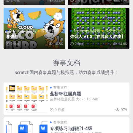
2 年前
52.2K
2 年前
21.8K
Scratch作品源码
云变量联机
Scratch作品源码
云变量联机
卷饼战斗
炸弹人 v1.0【在线多人游戏】
2 年前
18.5K
2 年前
14.6K
赛事文档
Scratch国内赛事真题与模拟题，助力赛事成绩提升！
赛事文档
蓝桥杯往届真题
蓝桥杯往届真题 大小：163MB
9 月前
979
赛事文档
专项练习与解析1-4级