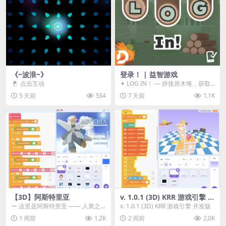
《~波浪~》
登录！ | 益智游戏
🖱️ 点击互动
✦ LOG IN！ — 拼接原木堆，获取
分数！ ᑕ☲◎ ᑕ☲◎ ᑕ☲◎ ᑕ☲◎ ...
5 天前
534
7 天前
1.1K
【3D】阿斯特里亚
v. 1.0.1 (3D) KRR 游戏引擎 开
发版
ー 这里是阿斯特里亚 —— 人类之
v. 1.0.1 (3D) KRR 游戏引擎 开发版
罪与未来希望交汇之地 📖 游戏简
1 周前
1.2K
2 周前
2.0K
介 《阿斯特里...