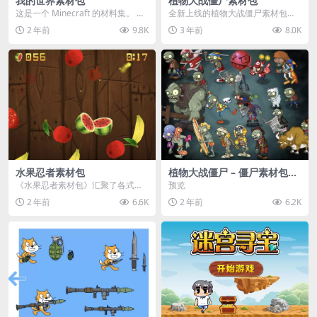
我的世界素材包
植物大战僵尸素材包
这是一个 Minecraft 的材料集。 操
全新上线的植物大战僵尸素材包，
作方法如下： 工具 → 右箭头 怪物...
内含48个精选资源，涵盖角色、场
2 年前
9.8K
3 年前
8.0K
景、音效等多样内容...
水果忍者素材包
植物大战僵尸 – 僵尸素材包
【可预览】
《水果忍者素材包》汇聚了各式鲜
预览
美诱人的水果图像与清脆悦耳的切
2 年前
6.6K
2 年前
6.2K
割音效，专为追求极致...