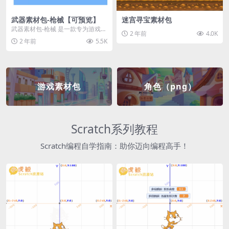
武器素材包-枪械【可预览】
迷宫寻宝素材包
武器素材包-枪械 是一款专为游戏开
2 年前
4.0K
发者和创作者设计的素材包，包含
2 年前
5.5K
多种高质量的枪械...
游戏素材包
角色（png）
Scratch系列教程
Scratch编程自学指南：助你迈向编程高手！