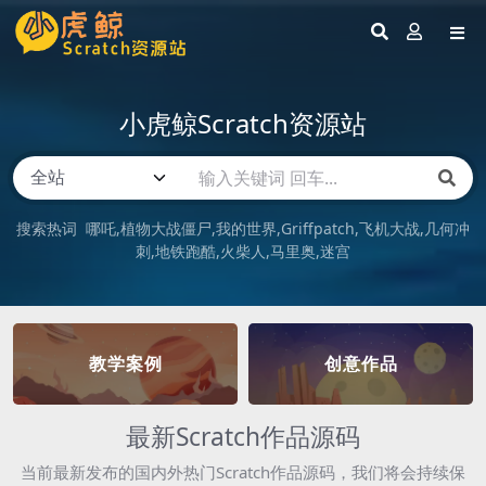
小虎鲸Scratch资源站
搜索热词
哪吒
植物大战僵尸
我的世界
Griffpatch
飞机大战
几何冲
刺
地铁跑酷
火柴人
马里奥
迷宫
教学案例
创意作品
最新Scratch作品源码
当前最新发布的国内外热门Scratch作品源码，我们将会持续保