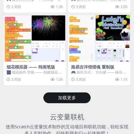
移动 Z —— 跳跃 / 漂移 方案二： ...
WASD —— 移动 Z / K —— 抓...
2 周前
1.3K
3 周前
2.0K
烟花模拟器 —— 纯画笔版
路易吉洋馆猎魂 重制版
🎆 烟花操作 空格 —— 创建烟花 1
🎮 操作方式： 方向键 —— 移动 &
~ 3 —— 切换烟花类型 普通烟花
跳跃 空格 —— 打开宝箱 将你...
3 周前
1.0K
3 周前
1.1K
嘶...
加载更多
云变量联机
使用Scratch云变量技术制作的互动项目和联机功能，轻松实现
多人实时协作，赶快和朋友们一起体验吧！