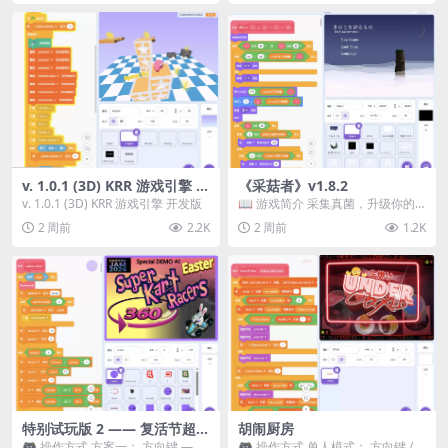
v. 1.0.1 (3D) KRR 游戏引擎 开
《采菇者》v1.8.2
发版
v. 1.0.1 (3D) KRR 游戏引擎 开发版
📖 游戏简介 采集真菌，升级你的
机体，并前往未知领域探索。 这是
2 周前
2.2K
2 周前
1.2K
一款静谧的探索冒...
特别试玩版 2 —— 复活节超级
胡闹厨房
卡丁车赛
🎮 操作方式 方案一： 方向键 ——
🎮 操作方式 单人模式： 方向键 /