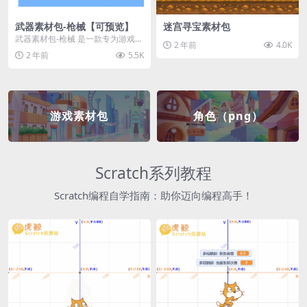
武器素材包-枪械【可预览】
迷宫寻宝素材包
武器素材包-枪械 是一款专为游戏开
2 年前
4.0K
发者和创作者设计的素材包，包含
2 年前
5.5K
多种高质量的枪械...
游戏素材包
角色（png）
Scratch系列教程
Scratch编程自学指南：助你迈向编程高手！