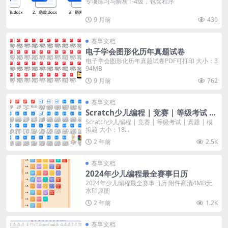
专项练习与解析1-4级，包含程序
9 月前
430
赛事文档
电子学会图形化历年真题试卷
电子学会图形化历年真题试卷PDF可打印 大小：3
94MB
9 月前
762
赛事文档
Scratch少儿编程 | 竞赛 | 等级考试 |
真题 | 模拟题
Scratch少儿编程 | 竞赛 | 等级考试 | 真题 | 模
拟题 大小：18...
2 年前
2.5K
赛事文档
2024年少儿编程最全赛事日历
2024年少儿编程最全赛事日历 附件高清4MB无
水印原图
2 年前
1.2K
赛事文档