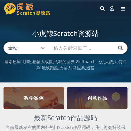
小虎鲸Scratch资源站
搜索热词
哪吒
植物大战僵尸
我的世界
Griffpatch
飞机大战
几何冲
刺
地铁跑酷
火柴人
马里奥
迷宫
教学案例
创意作品
最新Scratch作品源码
当前最新发布的国内外热门Scratch作品源码，我们将会持续保