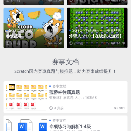
2 年前
52.3K
2 年前
21.9K
Scratch作品源码
云变量联机
Scratch作品源码
云变量联机
卷饼战斗
炸弹人 v1.0【在线多人游戏】
2 年前
18.5K
2 年前
14.7K
赛事文档
Scratch国内赛事真题与模拟题，助力赛事成绩提升！
赛事文档
蓝桥杯往届真题
蓝桥杯往届真题 大小：163MB
9 月前
981
赛事文档
专项练习与解析1-4级