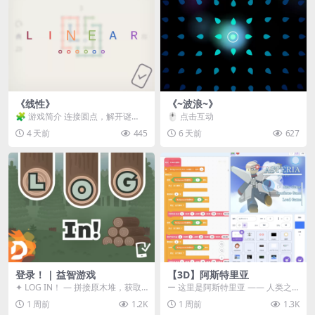
《线性》
《~波浪~》
🧩 游戏简介 连接圆点，解开谜
🖱️ 点击互动
题。 ⚠️ 重要提示 所有关卡均可通
4 天前
445
6 天前
627
关，请确保使用...
登录！ | 益智游戏
【3D】阿斯特里亚
✦ LOG IN！ — 拼接原木堆，获取
ー 这里是阿斯特里亚 —— 人类之
分数！ ᑕ☲◎ ᑕ☲◎ ᑕ☲◎ ᑕ☲◎ ...
罪与未来希望交汇之地 📖 游戏简
1 周前
1.2K
1 周前
1.3K
介 《阿斯特里...