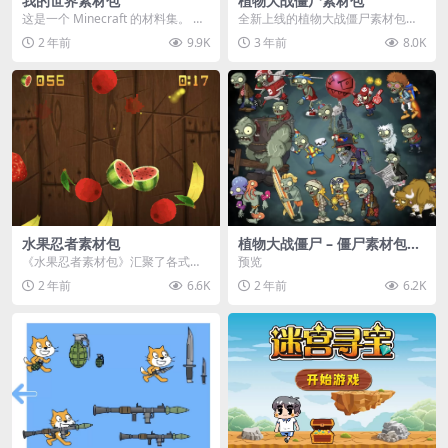
我的世界素材包
植物大战僵尸素材包
这是一个 Minecraft 的材料集。 操
全新上线的植物大战僵尸素材包，
作方法如下： 工具 → 右箭头 怪物...
内含48个精选资源，涵盖角色、场
2 年前
9.9K
3 年前
8.0K
景、音效等多样内容...
水果忍者素材包
植物大战僵尸 – 僵尸素材包
【可预览】
《水果忍者素材包》汇聚了各式鲜
预览
美诱人的水果图像与清脆悦耳的切
2 年前
6.6K
2 年前
6.2K
割音效，专为追求极致...