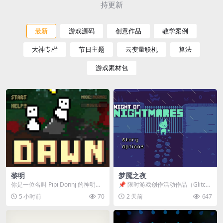
持更新
最新
游戏源码
创意作品
教学案例
大神专栏
节日主题
云变量联机
算法
游戏素材包
黎明
梦魇之夜
你是一位名叫 Pipi Donnj 的神明。
📌 限时游戏创作活动作品（Glitch
你的任务是保护一群白色小人。 点
Game Jam） 📖 故事背景 怪物四...
5 小时前
70
2 天前
647
击...