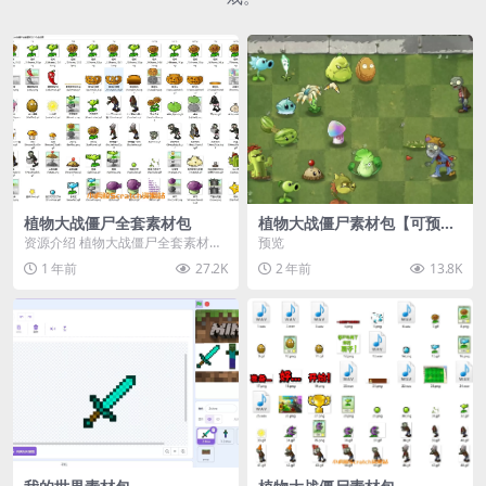
植物大战僵尸全套素材包
植物大战僵尸素材包【可预
览】
资源介绍 植物大战僵尸全套素材
预览
包，包含227个丰富多样的素材，
1 年前
27.2K
2 年前
13.8K
涵盖角色、背景、动...