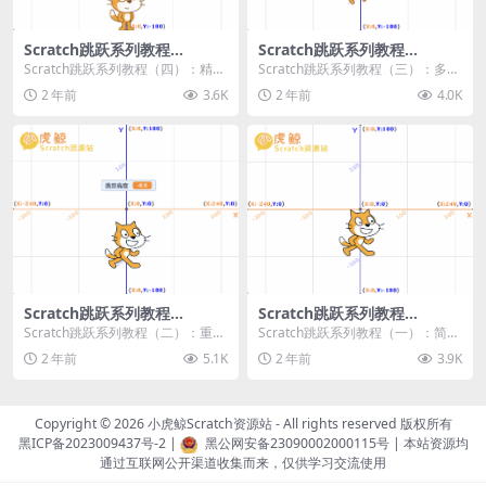
Scratch跳跃系列教程
Scratch跳跃系列教程
（四）：精准着陆
（三）：多段跳跃
Scratch跳跃系列教程（四）：精准
Scratch跳跃系列教程（三）：多段
着陆 作者：小虎鲸Scratch资源站
跳跃 作者：小虎鲸Scratch资源站
2 年前
3.6K
2 年前
4.0K
...
连...
Scratch跳跃系列教程
Scratch跳跃系列教程
（二）：重力跳跃
（一）：简单跳跃
Scratch跳跃系列教程（二）：重力
Scratch跳跃系列教程（一）：简单
跳跃 作者：小虎鲸Scratch资源站
跳跃 作者：小虎鲸Scratch资源站
2 年前
5.1K
2 年前
3.9K
按...
按...
Copyright © 2026
小虎鲸Scratch资源站
- All rights reserved 版权所有
黑ICP备2023009437号-2
|
黑公网安备23090002000115号
| 本站资源均
通过互联网公开渠道收集而来，仅供学习交流使用