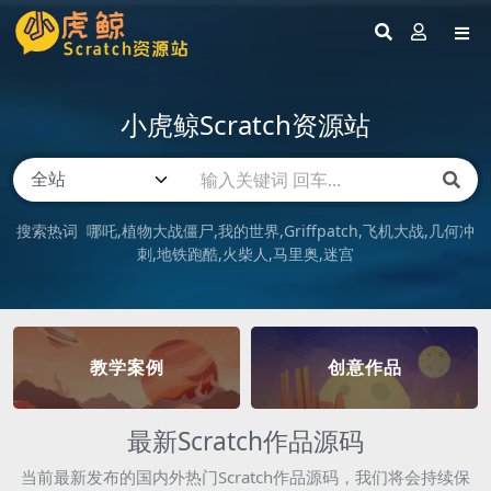
小虎鲸Scratch资源站
搜索热词
哪吒
植物大战僵尸
我的世界
Griffpatch
飞机大战
几何冲
刺
地铁跑酷
火柴人
马里奥
迷宫
教学案例
创意作品
最新Scratch作品源码
当前最新发布的国内外热门Scratch作品源码，我们将会持续保