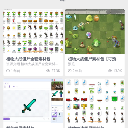
植物大战僵尸全套素材包
植物大战僵尸素材包【可预
览】
资源介绍 植物大战僵尸全套素材
预览
包，包含227个丰富多样的素材，
1 年前
27.3K
2 年前
13.9K
涵盖角色、背景、动...