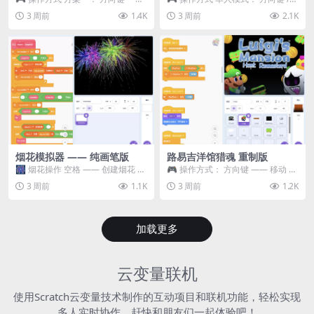
移动 Z —— 跳跃 / 漂移 方案二： ...
WASD —— 移动 Z / K —— 抓...
3 周前
1.4K
3 周前
2.1K
烟花模拟器 —— 纯画笔版
路易吉洋馆猎魂 重制版
🎆 烟花操作 空格 —— 创建烟花 1
🎮 操作方式： 方向键 —— 移动 &
~ 3 —— 切换烟花类型 普通烟花
跳跃 空格 —— 打开宝箱 将你...
3 周前
1.1K
3 周前
1.2K
嘶...
加载更多
云变量联机
使用Scratch云变量技术制作的互动项目和联机功能，轻松实现
多人实时协作，赶快和朋友们一起体验吧！