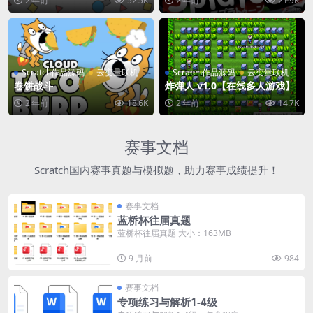
2 年前
52.5K
2 年前
21.9K
Scratch作品源码
云变量联机
Scratch作品源码
云变量联机
卷饼战斗
炸弹人 v1.0【在线多人游戏】
2 年前
18.6K
2 年前
14.7K
赛事文档
Scratch国内赛事真题与模拟题，助力赛事成绩提升！
赛事文档
蓝桥杯往届真题
蓝桥杯往届真题 大小：163MB
9 月前
984
赛事文档
专项练习与解析1-4级