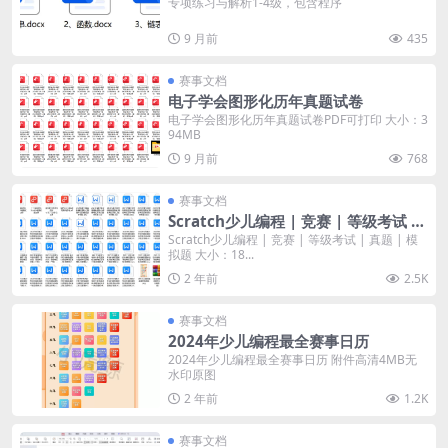
专项练习与解析1-4级，包含程序
9 月前
435
赛事文档
电子学会图形化历年真题试卷
电子学会图形化历年真题试卷PDF可打印 大小：3
94MB
9 月前
768
赛事文档
Scratch少儿编程 | 竞赛 | 等级考试 |
真题 | 模拟题
Scratch少儿编程 | 竞赛 | 等级考试 | 真题 | 模
拟题 大小：18...
2 年前
2.5K
赛事文档
2024年少儿编程最全赛事日历
2024年少儿编程最全赛事日历 附件高清4MB无
水印原图
2 年前
1.2K
赛事文档