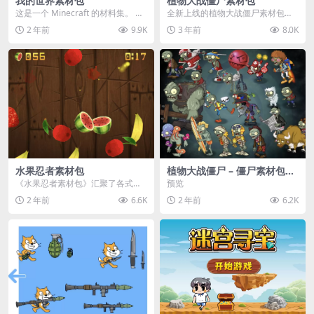
我的世界素材包
植物大战僵尸素材包
这是一个 Minecraft 的材料集。 操
全新上线的植物大战僵尸素材包，
作方法如下： 工具 → 右箭头 怪物...
内含48个精选资源，涵盖角色、场
2 年前
9.9K
3 年前
8.0K
景、音效等多样内容...
水果忍者素材包
植物大战僵尸 – 僵尸素材包
【可预览】
《水果忍者素材包》汇聚了各式鲜
预览
美诱人的水果图像与清脆悦耳的切
2 年前
6.6K
2 年前
6.2K
割音效，专为追求极致...