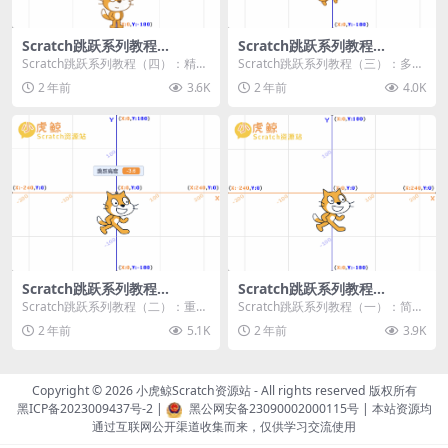
Scratch跳跃系列教程
Scratch跳跃系列教程
（四）：精准着陆
（三）：多段跳跃
Scratch跳跃系列教程（四）：精准
Scratch跳跃系列教程（三）：多段
着陆 作者：小虎鲸Scratch资源站
跳跃 作者：小虎鲸Scratch资源站
2 年前
3.6K
2 年前
4.0K
...
连...
Scratch跳跃系列教程
Scratch跳跃系列教程
（二）：重力跳跃
（一）：简单跳跃
Scratch跳跃系列教程（二）：重力
Scratch跳跃系列教程（一）：简单
跳跃 作者：小虎鲸Scratch资源站
跳跃 作者：小虎鲸Scratch资源站
2 年前
5.1K
2 年前
3.9K
按...
按...
Copyright © 2026
小虎鲸Scratch资源站
- All rights reserved 版权所有
黑ICP备2023009437号-2
|
黑公网安备23090002000115号
| 本站资源均
通过互联网公开渠道收集而来，仅供学习交流使用