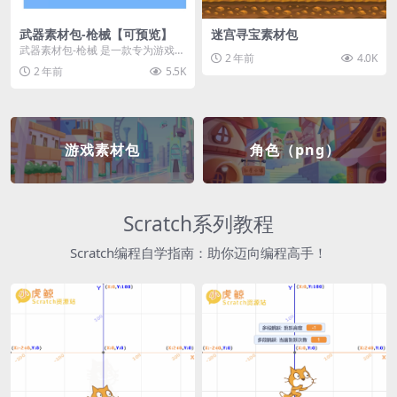
武器素材包-枪械【可预览】
迷宫寻宝素材包
武器素材包-枪械 是一款专为游戏开
2 年前
4.0K
发者和创作者设计的素材包，包含
2 年前
5.5K
多种高质量的枪械...
游戏素材包
角色（png）
Scratch系列教程
Scratch编程自学指南：助你迈向编程高手！