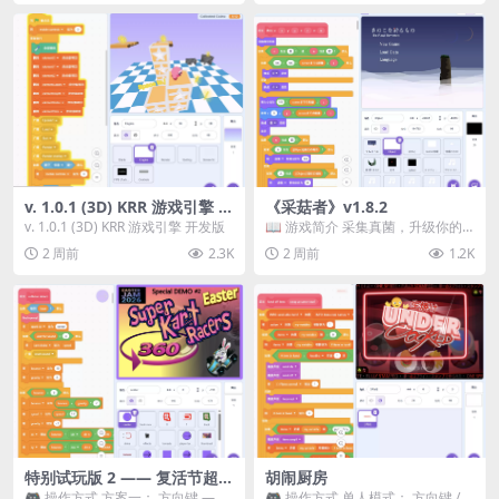
v. 1.0.1 (3D) KRR 游戏引擎 开
《采菇者》v1.8.2
发版
v. 1.0.1 (3D) KRR 游戏引擎 开发版
📖 游戏简介 采集真菌，升级你的
机体，并前往未知领域探索。 这是
2 周前
2.3K
2 周前
1.2K
一款静谧的探索冒...
特别试玩版 2 —— 复活节超级
胡闹厨房
卡丁车赛
🎮 操作方式 方案一： 方向键 ——
🎮 操作方式 单人模式： 方向键 /