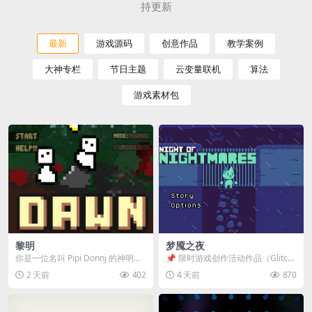
持更新
最新
游戏源码
创意作品
教学案例
大神专栏
节日主题
云变量联机
算法
游戏素材包
黎明
梦魇之夜
你是一位名叫 Pipi Donnj 的神明。
📌 限时游戏创作活动作品（Glitch
你的任务是保护一群白色小人。 点
Game Jam） 📖 故事背景 怪物四...
2 天前
402
4 天前
870
击...