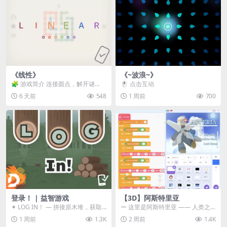
《线性》
《~波浪~》
🧩 游戏简介 连接圆点，解开谜
🖱️ 点击互动
题。 ⚠️ 重要提示 所有关卡均可通
6 天前
548
1 周前
700
关，请确保使用...
登录！ | 益智游戏
【3D】阿斯特里亚
✦ LOG IN！ — 拼接原木堆，获取
ー 这里是阿斯特里亚 —— 人类之
分数！ ᑕ☲◎ ᑕ☲◎ ᑕ☲◎ ᑕ☲◎ ...
罪与未来希望交汇之地 📖 游戏简
1 周前
1.3K
2 周前
1.4K
介 《阿斯特里...