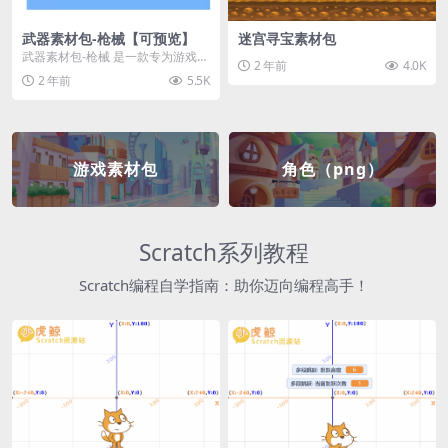
武器素材包-枪械【可预览】
迷宫寻宝素材包
武器素材包-枪械 是一款专为游戏开
2 年前
4.0K
发者和创作者设计的素材包，包含
2 年前
5.5K
多种高质量的枪械...
游戏素材包
角色（png）
Scratch系列教程
Scratch编程自学指南：助你迈向编程高手！