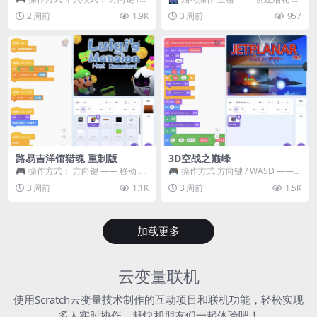
WASD —— 移动 Z / K —— 抓...
~ 3 —— 切换烟花类型 普通烟花
2 周前
1.9K
3 周前
957
嘶...
路易吉洋馆猎魂 重制版
3D空战之巅峰
🎮 操作方式： 方向键 —— 移动 &
🎮 操作方式 方向键 / WASD ——
跳跃 空格 —— 打开宝箱 将你...
移动 Z / K —— 射击 / 攻击...
3 周前
1.1K
3 周前
1.5K
加载更多
云变量联机
使用Scratch云变量技术制作的互动项目和联机功能，轻松实现
多人实时协作，赶快和朋友们一起体验吧！