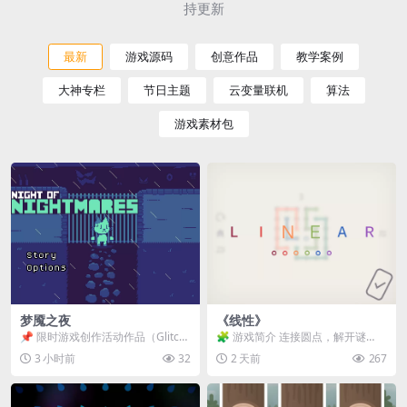
持更新
最新
游戏源码
创意作品
教学案例
大神专栏
节日主题
云变量联机
算法
游戏素材包
梦魇之夜
《线性》
📌 限时游戏创作活动作品（Glitch
🧩 游戏简介 连接圆点，解开谜
Game Jam） 📖 故事背景 怪物四...
题。 ⚠️ 重要提示 所有关卡均可通
3 小时前
32
2 天前
267
关，请确保使用...