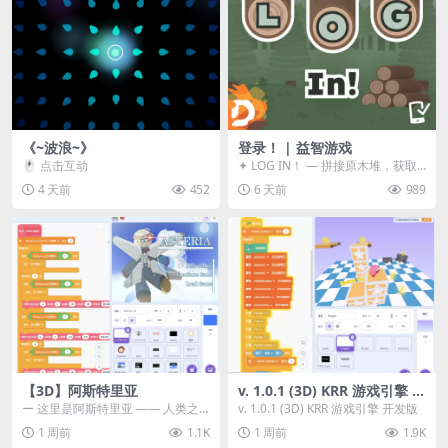
《~波浪~》
登录！ | 益智游戏
🖱️ 点击互动
✦ LOG IN！ — 拼接原木堆，获取
分数！ ᑕ☲◎ ᑕ☲◎ ᑕ☲◎ ᑕ☲◎ ...
4 天前
452
6 天前
989
【3D】阿斯特里亚
v. 1.0.1 (3D) KRR 游戏引擎 开
发版
ー 这里是阿斯特里亚 —— 人类之
v. 1.0.1 (3D) KRR 游戏引擎 开发版
罪与未来希望交汇之地 📖 游戏简
1 周前
1.1K
1 周前
1.9K
介 《阿斯特里...