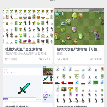
植物大战僵尸全套素材包
植物大战僵尸素材包【可预
览】
资源介绍 植物大战僵尸全套素材
预览
包，包含227个丰富多样的素材，
1 年前
27.1K
2 年前
13.8K
涵盖角色、背景、动...