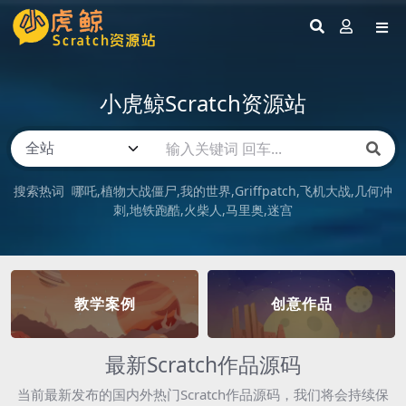
小虎鲸Scratch资源站
搜索热词
哪吒
植物大战僵尸
我的世界
Griffpatch
飞机大战
几何冲
刺
地铁跑酷
火柴人
马里奥
迷宫
教学案例
创意作品
最新Scratch作品源码
当前最新发布的国内外热门Scratch作品源码，我们将会持续保