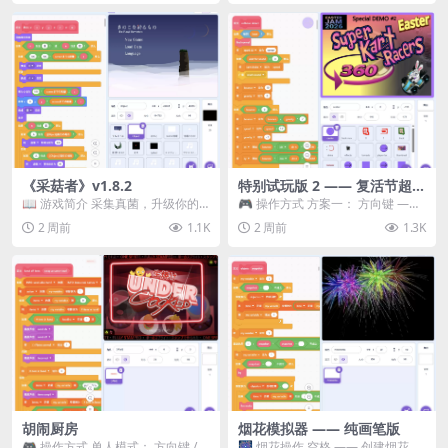
《采菇者》v1.8.2
特别试玩版 2 —— 复活节超级
卡丁车赛
📖 游戏简介 采集真菌，升级你的
🎮 操作方式 方案一： 方向键 ——
机体，并前往未知领域探索。 这是
移动 Z —— 跳跃 / 漂移 方案二： ...
2 周前
1.1K
2 周前
1.3K
一款静谧的探索冒...
胡闹厨房
烟花模拟器 —— 纯画笔版
🎮 操作方式 单人模式： 方向键 /
🎆 烟花操作 空格 —— 创建烟花 1