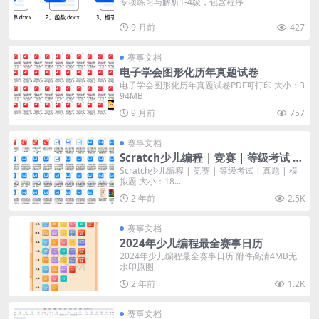
专项练习与解析1-4级，包含程序
9 月前
427
赛事文档
电子学会图形化历年真题试卷
电子学会图形化历年真题试卷PDF可打印 大小：3
94MB
9 月前
757
赛事文档
Scratch少儿编程 | 竞赛 | 等级考试 |
真题 | 模拟题
Scratch少儿编程 | 竞赛 | 等级考试 | 真题 | 模
拟题 大小：18...
2 年前
2.5K
赛事文档
2024年少儿编程最全赛事日历
2024年少儿编程最全赛事日历 附件高清4MB无
水印原图
2 年前
1.2K
赛事文档