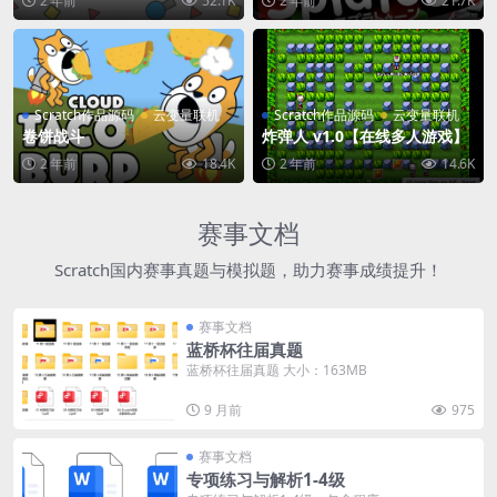
2 年前
52.1K
2 年前
21.7K
Scratch作品源码
云变量联机
Scratch作品源码
云变量联机
卷饼战斗
炸弹人 v1.0【在线多人游戏】
2 年前
18.4K
2 年前
14.6K
赛事文档
Scratch国内赛事真题与模拟题，助力赛事成绩提升！
赛事文档
蓝桥杯往届真题
蓝桥杯往届真题 大小：163MB
9 月前
975
赛事文档
专项练习与解析1-4级