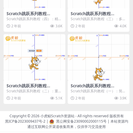
Scratch跳跃系列教程
Scratch跳跃系列教程
（四）：精准着陆
（三）：多段跳跃
Scratch跳跃系列教程（四）：精准
Scratch跳跃系列教程（三）：多段
着陆 作者：小虎鲸Scratch资源站
跳跃 作者：小虎鲸Scratch资源站
2 年前
3.6K
2 年前
4.0K
...
连...
Scratch跳跃系列教程
Scratch跳跃系列教程
（二）：重力跳跃
（一）：简单跳跃
Scratch跳跃系列教程（二）：重力
Scratch跳跃系列教程（一）：简单
跳跃 作者：小虎鲸Scratch资源站
跳跃 作者：小虎鲸Scratch资源站
2 年前
5.1K
2 年前
3.9K
按...
按...
Copyright © 2026
小虎鲸Scratch资源站
- All rights reserved 版权所有
黑ICP备2023009437号-2
|
黑公网安备23090002000115号
| 本站资源均
通过互联网公开渠道收集而来，仅供学习交流使用