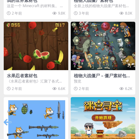
我的世界素材包
植物大战僵尸素材包
这是一个 Minecraft 的材料集。 操
全新上线的植物大战僵尸素材包，
作方法如下： 工具 → 右箭头 怪物...
内含48个精选资源，涵盖角色、场
2 年前
9.8K
3 年前
8.0K
景、音效等多样内容...
水果忍者素材包
植物大战僵尸 – 僵尸素材包
【可预览】
《水果忍者素材包》汇聚了各式鲜
预览
美诱人的水果图像与清脆悦耳的切
2 年前
6.6K
2 年前
6.2K
割音效，专为追求极致...