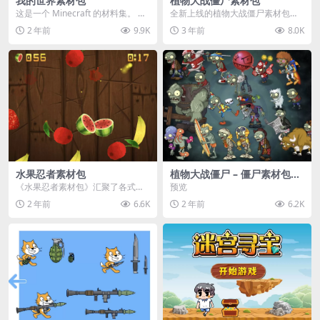
我的世界素材包
植物大战僵尸素材包
这是一个 Minecraft 的材料集。 操
全新上线的植物大战僵尸素材包，
作方法如下： 工具 → 右箭头 怪物...
内含48个精选资源，涵盖角色、场
2 年前
9.9K
3 年前
8.0K
景、音效等多样内容...
水果忍者素材包
植物大战僵尸 – 僵尸素材包
【可预览】
《水果忍者素材包》汇聚了各式鲜
预览
美诱人的水果图像与清脆悦耳的切
2 年前
6.6K
2 年前
6.2K
割音效，专为追求极致...