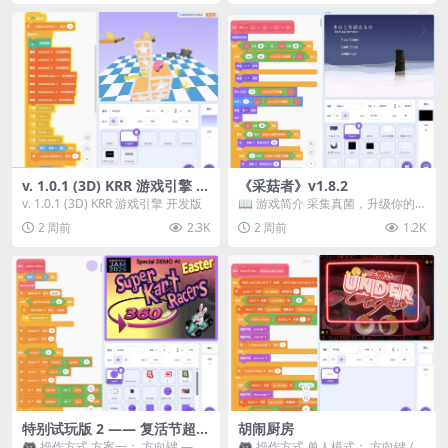
v. 1.0.1 (3D) KRR 游戏引擎 开
《采菇者》v1.8.2
发版
v. 1.0.1 (3D) KRR 游戏引擎 开发版
📖 游戏简介 采集真菌，升级你的
机体，并前往未知领域探索。 这是
2 周前
2.3K
2 周前
1.2K
一款静谧的探索冒...
特别试玩版 2 —— 复活节超级
胡闹厨房
卡丁车赛
🎮 操作方式 方案一： 方向键 ——
🎮 操作方式 单人模式： 方向键 /