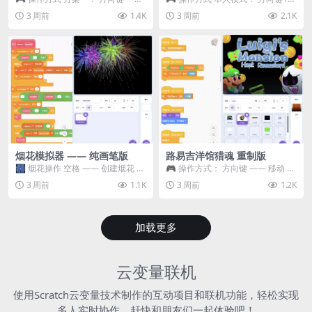
移动 Z —— 跳跃 / 漂移 方案二： ...
WASD —— 移动 Z / K —— 抓...
3 周前
1.4K
3 周前
2.1K
烟花模拟器 —— 纯画笔版
路易吉洋馆猎魂 重制版
🎆 烟花操作 空格 —— 创建烟花 1
🎮 操作方式： 方向键 —— 移动 &
~ 3 —— 切换烟花类型 普通烟花
跳跃 空格 —— 打开宝箱 将你...
3 周前
1.1K
3 周前
1.2K
嘶...
加载更多
云变量联机
使用Scratch云变量技术制作的互动项目和联机功能，轻松实现
多人实时协作，赶快和朋友们一起体验吧！