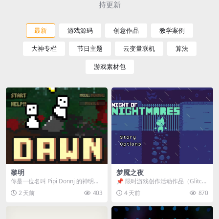
持更新
最新
游戏源码
创意作品
教学案例
大神专栏
节日主题
云变量联机
算法
游戏素材包
黎明
梦魇之夜
你是一位名叫 Pipi Donnj 的神明。
📌 限时游戏创作活动作品（Glitch
你的任务是保护一群白色小人。 点
Game Jam） 📖 故事背景 怪物四...
2 天前
403
4 天前
870
击...