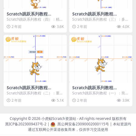
Scratch跳跃系列教程
Scratch跳跃系列教程
（四）：精准着陆
（三）：多段跳跃
Scratch跳跃系列教程（四）：精准
Scratch跳跃系列教程（三）：多段
着陆 作者：小虎鲸Scratch资源站
跳跃 作者：小虎鲸Scratch资源站
2 年前
3.6K
2 年前
4.0K
...
连...
Scratch跳跃系列教程
Scratch跳跃系列教程
（二）：重力跳跃
（一）：简单跳跃
Scratch跳跃系列教程（二）：重力
Scratch跳跃系列教程（一）：简单
跳跃 作者：小虎鲸Scratch资源站
跳跃 作者：小虎鲸Scratch资源站
2 年前
5.1K
2 年前
3.9K
按...
按...
Copyright © 2026
小虎鲸Scratch资源站
- All rights reserved 版权所有
黑ICP备2023009437号-2
|
黑公网安备23090002000115号
| 本站资源均
通过互联网公开渠道收集而来，仅供学习交流使用