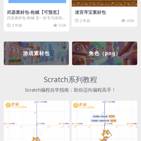
武器素材包-枪械【可预览】
迷宫寻宝素材包
武器素材包-枪械 是一款专为游戏开
2 年前
4.0K
发者和创作者设计的素材包，包含
2 年前
5.5K
多种高质量的枪械...
游戏素材包
角色（png）
Scratch系列教程
Scratch编程自学指南：助你迈向编程高手！