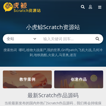
小虎鲸Scratch资源站
搜索热词
哪吒
植物大战僵尸
我的世界
Griffpatch
飞机大战
几何冲
刺
地铁跑酷
火柴人
马里奥
迷宫
教学案例
创意作品
最新Scratch作品源码
当前最新发布的国内外热门Scratch作品源码，我们将会持续保