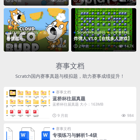
2 年前
52.5K
2 年前
21.9K
Scratch作品源码
云变量联机
Scratch作品源码
云变量联机
卷饼战斗
炸弹人 v1.0【在线多人游戏】
2 年前
18.6K
2 年前
14.7K
赛事文档
Scratch国内赛事真题与模拟题，助力赛事成绩提升！
赛事文档
蓝桥杯往届真题
蓝桥杯往届真题 大小：163MB
9 月前
984
赛事文档
专项练习与解析1-4级