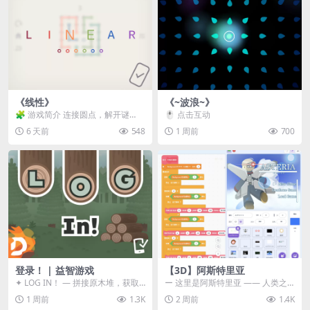
《线性》
《~波浪~》
🧩 游戏简介 连接圆点，解开谜
🖱️ 点击互动
题。 ⚠️ 重要提示 所有关卡均可通
6 天前
548
1 周前
700
关，请确保使用...
登录！ | 益智游戏
【3D】阿斯特里亚
✦ LOG IN！ — 拼接原木堆，获取
ー 这里是阿斯特里亚 —— 人类之
分数！ ᑕ☲◎ ᑕ☲◎ ᑕ☲◎ ᑕ☲◎ ...
罪与未来希望交汇之地 📖 游戏简
1 周前
1.3K
2 周前
1.4K
介 《阿斯特里...