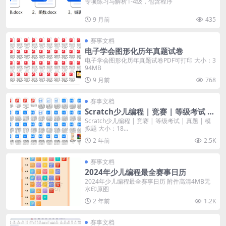
专项练习与解析1-4级，包含程序
9 月前
435
赛事文档
电子学会图形化历年真题试卷
电子学会图形化历年真题试卷PDF可打印 大小：3
94MB
9 月前
768
赛事文档
Scratch少儿编程 | 竞赛 | 等级考试 |
真题 | 模拟题
Scratch少儿编程 | 竞赛 | 等级考试 | 真题 | 模
拟题 大小：18...
2 年前
2.5K
赛事文档
2024年少儿编程最全赛事日历
2024年少儿编程最全赛事日历 附件高清4MB无
水印原图
2 年前
1.2K
赛事文档