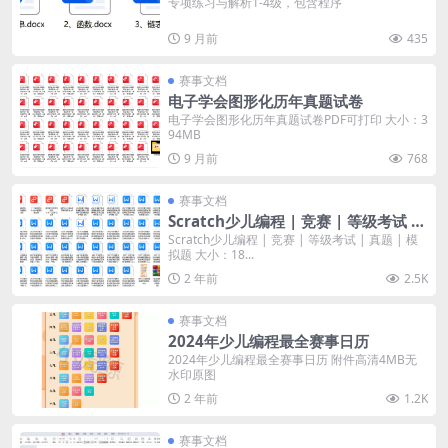
专项练习与解析1-4级，包含程序
9 月前
435
赛事文档
电子学会图形化历年真题试卷
电子学会图形化历年真题试卷PDF可打印 大小：3
94MB
9 月前
768
赛事文档
Scratch少儿编程 | 竞赛 | 等级考试 |
真题 | 模拟题
Scratch少儿编程 | 竞赛 | 等级考试 | 真题 | 模
拟题 大小：18...
2 年前
2.5K
赛事文档
2024年少儿编程最全赛事日历
2024年少儿编程最全赛事日历 附件高清4MB无
水印原图
2 年前
1.2K
赛事文档