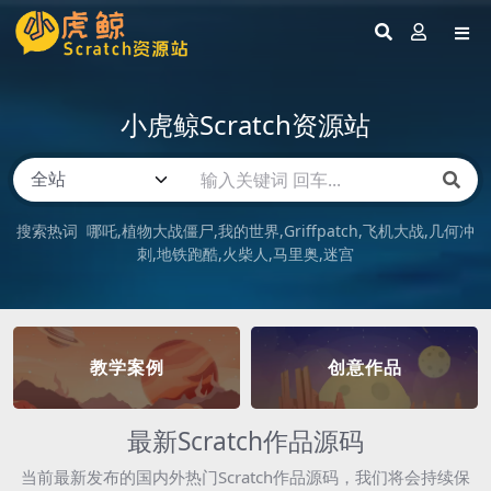
小虎鲸Scratch资源站
搜索热词
哪吒
植物大战僵尸
我的世界
Griffpatch
飞机大战
几何冲
刺
地铁跑酷
火柴人
马里奥
迷宫
教学案例
创意作品
最新Scratch作品源码
当前最新发布的国内外热门Scratch作品源码，我们将会持续保