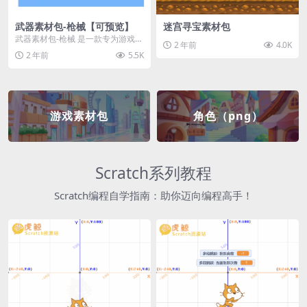
武器素材包-枪械【可预览】
迷宫寻宝素材包
武器素材包-枪械 是一款专为游戏开
2 年前
4.0K
发者和创作者设计的素材包，包含
2 年前
5.5K
多种高质量的枪械...
游戏素材包
角色（png）
Scratch系列教程
Scratch编程自学指南：助你迈向编程高手！