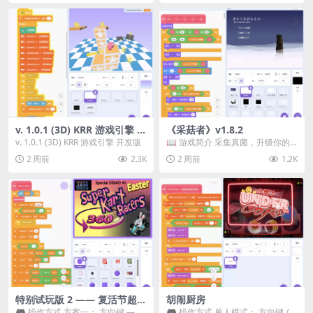
v. 1.0.1 (3D) KRR 游戏引擎 开
《采菇者》v1.8.2
发版
v. 1.0.1 (3D) KRR 游戏引擎 开发版
📖 游戏简介 采集真菌，升级你的
机体，并前往未知领域探索。 这是
2 周前
2.3K
2 周前
1.2K
一款静谧的探索冒...
特别试玩版 2 —— 复活节超级
胡闹厨房
卡丁车赛
🎮 操作方式 方案一： 方向键 ——
🎮 操作方式 单人模式： 方向键 /