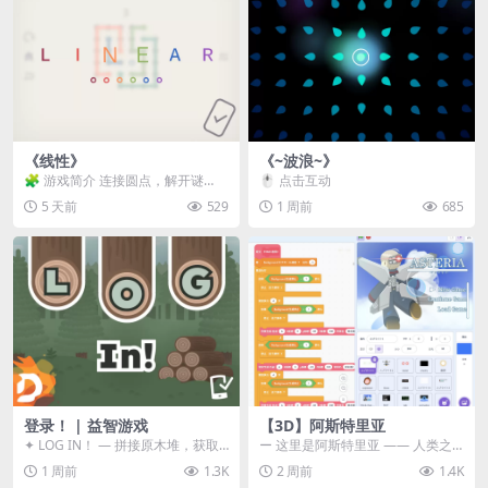
《线性》
《~波浪~》
🧩 游戏简介 连接圆点，解开谜
🖱️ 点击互动
题。 ⚠️ 重要提示 所有关卡均可通
5 天前
529
1 周前
685
关，请确保使用...
登录！ | 益智游戏
【3D】阿斯特里亚
✦ LOG IN！ — 拼接原木堆，获取
ー 这里是阿斯特里亚 —— 人类之
分数！ ᑕ☲◎ ᑕ☲◎ ᑕ☲◎ ᑕ☲◎ ...
罪与未来希望交汇之地 📖 游戏简
1 周前
1.3K
2 周前
1.4K
介 《阿斯特里...