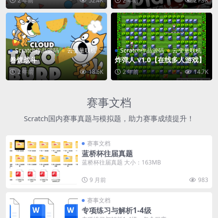
2 年前
52.4K
2 年前
21.9K
Scratch作品源码
云变量联机
Scratch作品源码
云变量联机
卷饼战斗
炸弹人 v1.0【在线多人游戏】
2 年前
18.6K
2 年前
14.7K
赛事文档
Scratch国内赛事真题与模拟题，助力赛事成绩提升！
赛事文档
蓝桥杯往届真题
蓝桥杯往届真题 大小：163MB
9 月前
983
赛事文档
专项练习与解析1-4级