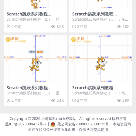
Scratch跳跃系列教程
Scratch跳跃系列教程
（四）：精准着陆
（三）：多段跳跃
Scratch跳跃系列教程（四）：精准
Scratch跳跃系列教程（三）：多段
着陆 作者：小虎鲸Scratch资源站
跳跃 作者：小虎鲸Scratch资源站
2 年前
3.6K
2 年前
4.0K
...
连...
Scratch跳跃系列教程
Scratch跳跃系列教程
（二）：重力跳跃
（一）：简单跳跃
Scratch跳跃系列教程（二）：重力
Scratch跳跃系列教程（一）：简单
跳跃 作者：小虎鲸Scratch资源站
跳跃 作者：小虎鲸Scratch资源站
2 年前
5.1K
2 年前
3.9K
按...
按...
Copyright © 2026
小虎鲸Scratch资源站
- All rights reserved 版权所有
黑ICP备2023009437号-2
|
黑公网安备23090002000115号
| 本站资源均
通过互联网公开渠道收集而来，仅供学习交流使用