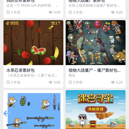
我的世界素材包
植物大战僵尸素材包
这是一个 Minecraft 的材料集。 操
全新上线的植物大战僵尸素材包，
作方法如下： 工具 → 右箭头 怪物...
内含48个精选资源，涵盖角色、场
2 年前
9.9K
3 年前
8.0K
景、音效等多样内容...
水果忍者素材包
植物大战僵尸 – 僵尸素材包
【可预览】
《水果忍者素材包》汇聚了各式鲜
预览
美诱人的水果图像与清脆悦耳的切
2 年前
6.6K
2 年前
6.2K
割音效，专为追求极致...