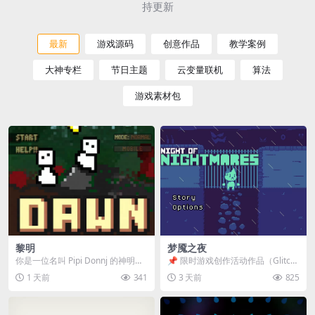
持更新
最新
游戏源码
创意作品
教学案例
大神专栏
节日主题
云变量联机
算法
游戏素材包
黎明
梦魇之夜
你是一位名叫 Pipi Donnj 的神明。
📌 限时游戏创作活动作品（Glitch
你的任务是保护一群白色小人。 点
Game Jam） 📖 故事背景 怪物四...
1 天前
341
3 天前
825
击...