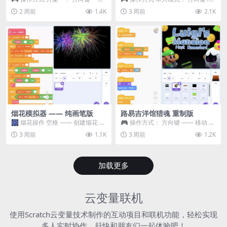
移动 Z —— 跳跃 / 漂移 方案二： ...
WASD —— 移动 Z / K —— 抓...
2 周前
1.4K
3 周前
2.1K
烟花模拟器 —— 纯画笔版
路易吉洋馆猎魂 重制版
🎆 烟花操作 空格 —— 创建烟花 1
🎮 操作方式： 方向键 —— 移动 &
~ 3 —— 切换烟花类型 普通烟花
跳跃 空格 —— 打开宝箱 将你...
3 周前
1.1K
3 周前
1.2K
嘶...
加载更多
云变量联机
使用Scratch云变量技术制作的互动项目和联机功能，轻松实现
多人实时协作，赶快和朋友们一起体验吧！