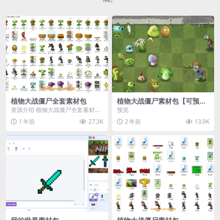
植物大战僵尸全套素材包
植物大战僵尸素材包【可预
览】
资源介绍 植物大战僵尸全套素材
预览
包，包含227个丰富多样的素材，
1 年前
27.3K
2 年前
13.9K
涵盖角色、背景、动...