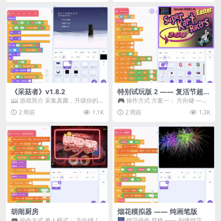
《采菇者》v1.8.2
特别试玩版 2 —— 复活节超级
卡丁车赛
📖 游戏简介 采集真菌，升级你的
🎮 操作方式 方案一： 方向键 ——
机体，并前往未知领域探索。 这是
移动 Z —— 跳跃 / 漂移 方案二： ...
2 周前
1.1K
2 周前
1.3K
一款静谧的探索冒...
胡闹厨房
烟花模拟器 —— 纯画笔版
🎮 操作方式 单人模式： 方向键 /
🎆 烟花操作 空格 —— 创建烟花 1