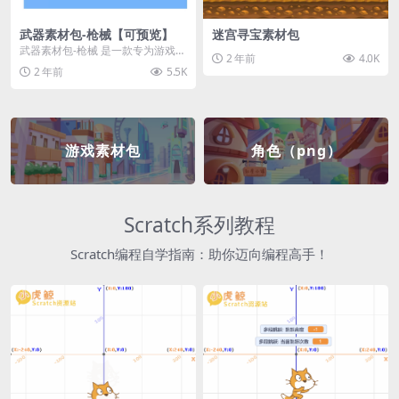
武器素材包-枪械【可预览】
迷宫寻宝素材包
武器素材包-枪械 是一款专为游戏开
2 年前
4.0K
发者和创作者设计的素材包，包含
2 年前
5.5K
多种高质量的枪械...
游戏素材包
角色（png）
Scratch系列教程
Scratch编程自学指南：助你迈向编程高手！