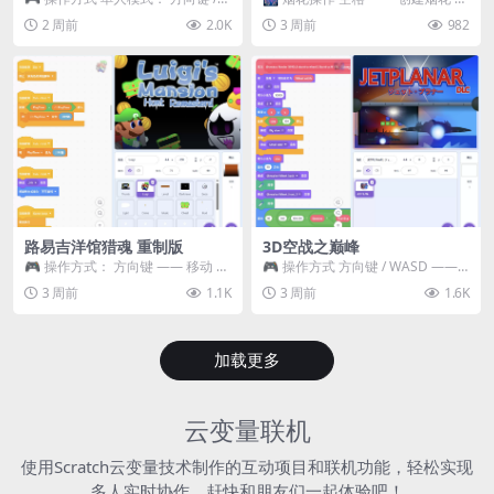
WASD —— 移动 Z / K —— 抓...
~ 3 —— 切换烟花类型 普通烟花
2 周前
2.0K
3 周前
982
嘶...
路易吉洋馆猎魂 重制版
3D空战之巅峰
🎮 操作方式： 方向键 —— 移动 &
🎮 操作方式 方向键 / WASD ——
跳跃 空格 —— 打开宝箱 将你...
移动 Z / K —— 射击 / 攻击...
3 周前
1.1K
3 周前
1.6K
加载更多
云变量联机
使用Scratch云变量技术制作的互动项目和联机功能，轻松实现
多人实时协作，赶快和朋友们一起体验吧！