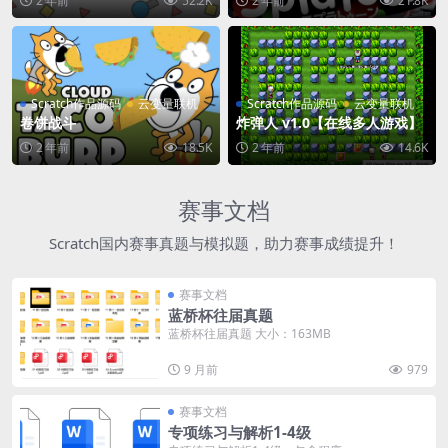
2 年前
52.2K
2 年前
21.8K
Scratch作品源码
云变量联机
Scratch作品源码
云变量联机
卷饼战斗
炸弹人 v1.0【在线多人游戏】
2 年前
18.5K
2 年前
14.6K
赛事文档
Scratch国内赛事真题与模拟题，助力赛事成绩提升！
赛事文档
蓝桥杯往届真题
蓝桥杯往届真题 大小：163MB
9 月前
979
赛事文档
专项练习与解析1-4级