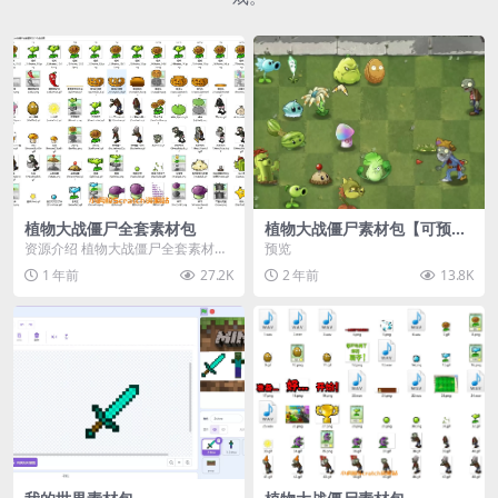
植物大战僵尸全套素材包
植物大战僵尸素材包【可预
览】
资源介绍 植物大战僵尸全套素材
预览
包，包含227个丰富多样的素材，
1 年前
27.2K
2 年前
13.8K
涵盖角色、背景、动...