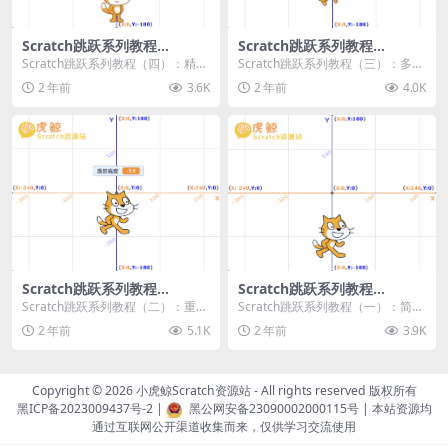
Scratch跳跃系列教程
Scratch跳跃系列教程
（四）：精准着陆
（三）：多段跳跃
Scratch跳跃系列教程（四）：精准
Scratch跳跃系列教程（三）：多段
着陆 作者：小虎鲸Scratch资源站
跳跃 作者：小虎鲸Scratch资源站
2 年前
3.6K
2 年前
4.0K
...
连...
Scratch跳跃系列教程
Scratch跳跃系列教程
（二）：重力跳跃
（一）：简单跳跃
Scratch跳跃系列教程（二）：重力
Scratch跳跃系列教程（一）：简单
跳跃 作者：小虎鲸Scratch资源站
跳跃 作者：小虎鲸Scratch资源站
2 年前
5.1K
2 年前
3.9K
按...
按...
Copyright © 2026
小虎鲸Scratch资源站
- All rights reserved 版权所有
黑ICP备2023009437号-2
|
黑公网安备23090002000115号
| 本站资源均
通过互联网公开渠道收集而来，仅供学习交流使用