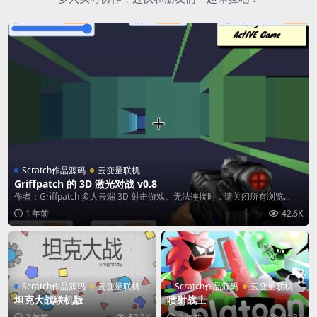
Scratch作品源码
云变量联机
Griffpatch 的 3D 激光对战 v0.8
作者：Griffpatch 多人云端 3D 射击游戏。无法连接时，请关闭所有浏览...
1 年前
42.6K
Scratch作品源码
云变量联机
Scratch作品源码
云变量联机
坦克大战联机版
喷射战士