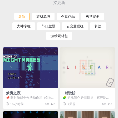
持更新
最新
游戏源码
创意作品
教学案例
大神专栏
节日主题
云变量联机
算法
游戏素材包
梦魇之夜
《线性》
📌 限时游戏创作活动作品（Glitch
🧩 游戏简介 连接圆点，解开谜
Game Jam） 📖 故事背景 怪物四...
题。 ⚠️ 重要提示 所有关卡均可通
16 小时前
376
3 天前
363
关，请确保使用...