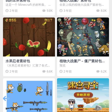
我的世界素材包
植物大战僵尸素材包
这是一个 Minecraft 的材料集。 操
全新上线的植物大战僵尸素材包，
作方法如下： 工具 → 右箭头 怪物...
内含48个精选资源，涵盖角色、场
2 年前
9.8K
3 年前
8.0K
景、音效等多样内容...
水果忍者素材包
植物大战僵尸 – 僵尸素材包
【可预览】
《水果忍者素材包》汇聚了各式鲜
预览
美诱人的水果图像与清脆悦耳的切
2 年前
6.6K
2 年前
6.2K
割音效，专为追求极致...