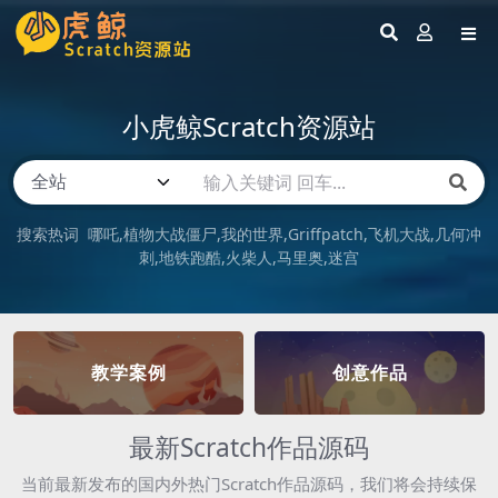
小虎鲸Scratch资源站
搜索热词
哪吒
植物大战僵尸
我的世界
Griffpatch
飞机大战
几何冲
刺
地铁跑酷
火柴人
马里奥
迷宫
教学案例
创意作品
最新Scratch作品源码
当前最新发布的国内外热门Scratch作品源码，我们将会持续保