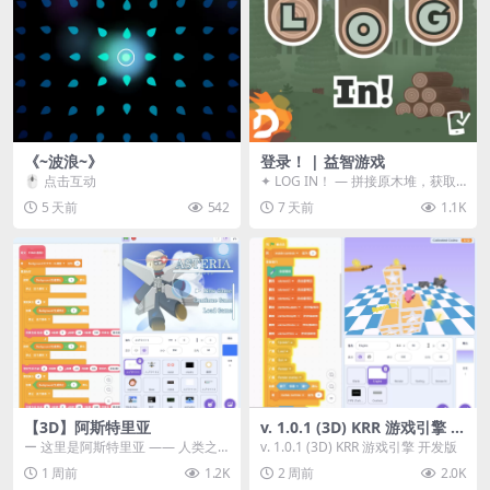
《~波浪~》
登录！ | 益智游戏
🖱️ 点击互动
✦ LOG IN！ — 拼接原木堆，获取
分数！ ᑕ☲◎ ᑕ☲◎ ᑕ☲◎ ᑕ☲◎ ...
5 天前
542
7 天前
1.1K
【3D】阿斯特里亚
v. 1.0.1 (3D) KRR 游戏引擎 开
发版
ー 这里是阿斯特里亚 —— 人类之
v. 1.0.1 (3D) KRR 游戏引擎 开发版
罪与未来希望交汇之地 📖 游戏简
1 周前
1.2K
2 周前
2.0K
介 《阿斯特里...