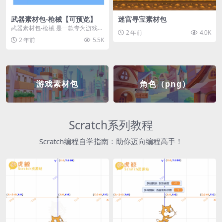
武器素材包-枪械【可预览】
迷宫寻宝素材包
武器素材包-枪械 是一款专为游戏开
2 年前
4.0K
发者和创作者设计的素材包，包含
2 年前
5.5K
多种高质量的枪械...
游戏素材包
角色（png）
Scratch系列教程
Scratch编程自学指南：助你迈向编程高手！