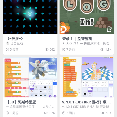
《~波浪~》
登录！ | 益智游戏
🖱️ 点击互动
✦ LOG IN！ — 拼接原木堆，获取
分数！ ᑕ☲◎ ᑕ☲◎ ᑕ☲◎ ᑕ☲◎ ...
5 天前
542
7 天前
1.1K
【3D】阿斯特里亚
v. 1.0.1 (3D) KRR 游戏引擎 开
发版
ー 这里是阿斯特里亚 —— 人类之
v. 1.0.1 (3D) KRR 游戏引擎 开发版
罪与未来希望交汇之地 📖 游戏简
1 周前
1.2K
2 周前
2.0K
介 《阿斯特里...