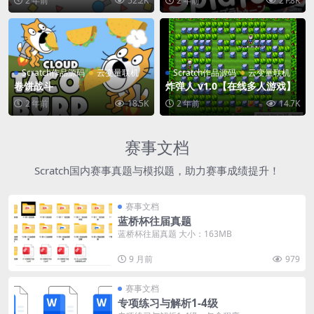
2 年前
52.2K
2 年前
21.8K
Scratch作品源码
云变量联机
Scratch作品源码
云变量联机
卷饼战斗
炸弹人 v1.0【在线多人游戏】
2 年前
18.5K
2 年前
14.7K
赛事文档
Scratch国内赛事真题与模拟题，助力赛事成绩提升！
赛事文档
蓝桥杯往届真题
蓝桥杯往届真题 大小：163MB
9 月前
979
赛事文档
专项练习与解析1-4级