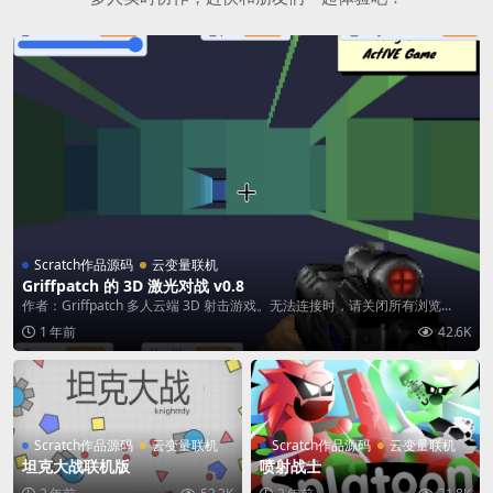
Scratch作品源码
云变量联机
Griffpatch 的 3D 激光对战 v0.8
作者：Griffpatch 多人云端 3D 射击游戏。无法连接时，请关闭所有浏览...
1 年前
42.6K
Scratch作品源码
云变量联机
Scratch作品源码
云变量联机
坦克大战联机版
喷射战士