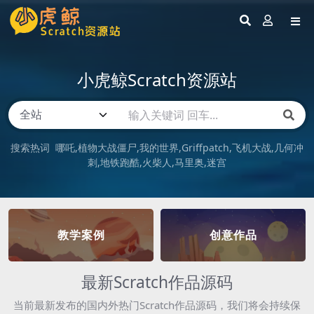
小虎鲸Scratch资源站
搜索热词
哪吒
植物大战僵尸
我的世界
Griffpatch
飞机大战
几何冲
刺
地铁跑酷
火柴人
马里奥
迷宫
教学案例
创意作品
最新Scratch作品源码
当前最新发布的国内外热门Scratch作品源码，我们将会持续保