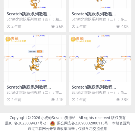
Scratch跳跃系列教程
Scratch跳跃系列教程
（四）：精准着陆
（三）：多段跳跃
Scratch跳跃系列教程（四）：精准
Scratch跳跃系列教程（三）：多段
着陆 作者：小虎鲸Scratch资源站
跳跃 作者：小虎鲸Scratch资源站
2 年前
3.6K
2 年前
4.0K
...
连...
Scratch跳跃系列教程
Scratch跳跃系列教程
（二）：重力跳跃
（一）：简单跳跃
Scratch跳跃系列教程（二）：重力
Scratch跳跃系列教程（一）：简单
跳跃 作者：小虎鲸Scratch资源站
跳跃 作者：小虎鲸Scratch资源站
2 年前
5.1K
2 年前
3.9K
按...
按...
Copyright © 2026
小虎鲸Scratch资源站
- All rights reserved 版权所有
黑ICP备2023009437号-2
|
黑公网安备23090002000115号
| 本站资源均
通过互联网公开渠道收集而来，仅供学习交流使用