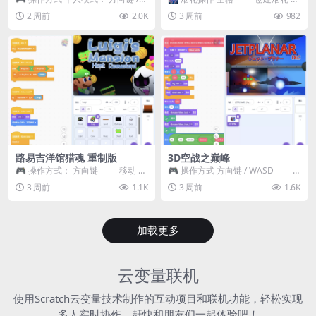
WASD —— 移动 Z / K —— 抓...
~ 3 —— 切换烟花类型 普通烟花
2 周前
2.0K
3 周前
982
嘶...
路易吉洋馆猎魂 重制版
3D空战之巅峰
🎮 操作方式： 方向键 —— 移动 &
🎮 操作方式 方向键 / WASD ——
跳跃 空格 —— 打开宝箱 将你...
移动 Z / K —— 射击 / 攻击...
3 周前
1.1K
3 周前
1.6K
加载更多
云变量联机
使用Scratch云变量技术制作的互动项目和联机功能，轻松实现
多人实时协作，赶快和朋友们一起体验吧！