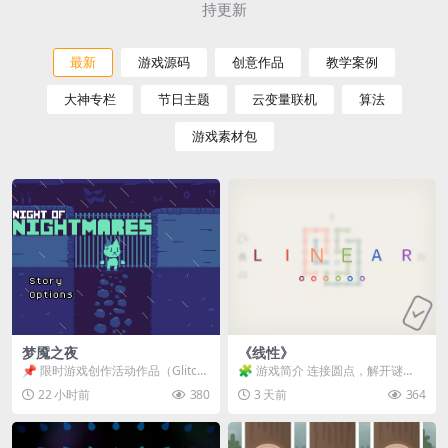
持更新
最新
游戏源码
创意作品
教学案例
大神专栏
节日主题
云变量联机
算法
游戏素材包
梦魇之夜
《线性》
📌 限时游戏创作活动作品（Glitch
🧩 游戏简介 连接圆点，解开谜
Game Jam） 📖 故事背景 怪物四...
题。 ⚠️ 重要提示 所有关卡均可通
22 小时前
380
3 天前
364
关，请确保使用...