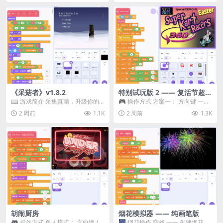
《采菇者》v1.8.2
特别试玩版 2 —— 复活节超级
卡丁车赛
📖 游戏简介 采集真菌，升级你的
🎮 操作方式 方案一： 方向键 ——
机体，并前往未知领域探索。 这是
移动 Z —— 跳跃 / 漂移 方案二： ...
2 周前
1.1K
2 周前
1.3K
一款静谧的探索冒...
胡闹厨房
烟花模拟器 —— 纯画笔版
🎮 操作方式 单人模式： 方向键 /
🎆 烟花操作 空格 —— 创建烟花 1