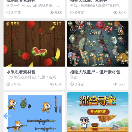
我的世界素材包
植物大战僵尸素材包
这是一个 Minecraft 的材料集。 操
全新上线的植物大战僵尸素材包，
作方法如下： 工具 → 右箭头 怪物...
内含48个精选资源，涵盖角色、场
2 年前
9.8K
3 年前
8.0K
景、音效等多样内容...
水果忍者素材包
植物大战僵尸 – 僵尸素材包
【可预览】
《水果忍者素材包》汇聚了各式鲜
预览
美诱人的水果图像与清脆悦耳的切
2 年前
6.6K
2 年前
6.2K
割音效，专为追求极致...