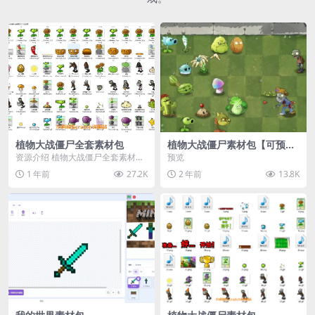
植物大战僵尸全套素材包
植物大战僵尸素材包【可预
览】
资源介绍 植物大战僵尸全套素材
预览
包，包含227个丰富多样的素材，
1 年前
27.2K
2 年前
13.8K
涵盖角色、背景、动...