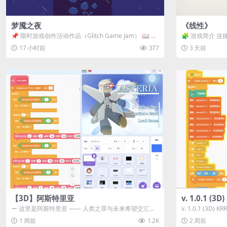
梦魇之夜
《线性》
📌 限时游戏创作活动作品（Glitch Game Jam） 📖 故
🧩 游戏简介 连
事背景 怪物四...
关卡均可通关，请
17 小时前
377
3 天前
【3D】阿斯特里亚
v. 1.0.1 (
ー 这里是阿斯特里亚 —— 人类之罪与未来希望交汇之
v. 1.0.1 (3D)
地 📖 游戏简介 《阿斯特里...
1 周前
1.2K
2 周前