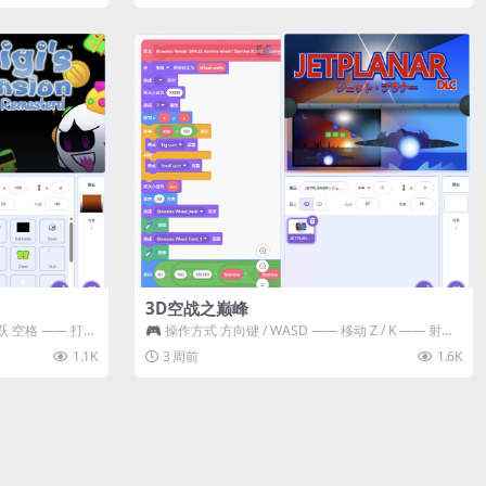
3D空战之巅峰
跃 空格 —— 打开
🎮 操作方式 方向键 / WASD —— 移动 Z / K —— 射击 /
攻击...
1.1K
3 周前
1.6K