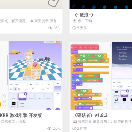
《~波浪~》
接圆点，解开谜题。 ⚠️ 重要提示 所有
🖱️ 点击互动
确保使用...
363
5 天前
3D) KRR 游戏引擎 开发版
《采菇者》v1.8.2
 KRR 游戏引擎 开发版
📖 游戏简介 采集真菌，升级你的机
域探索。 这是一款静谧的探索冒...
2.0K
2 周前