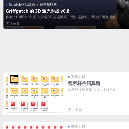
Scratch作品源码
云变量联机
Griffpatch 的 3D 激光对战 v0.8
作者：Griffpatch 多人云端 3D 射击游戏。无法连接时，请关闭所有浏览...
1 年前
赛事文档
蓝桥杯往届真题
蓝桥杯往届真题 大小：163MB
9 月前
赛事文档