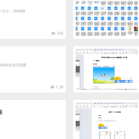
大小：394MB
758
清4MB无水印原图
1.2K
题