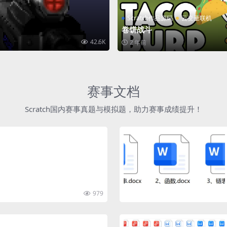
Scratch作品源码
云变量联机
卷饼战斗
42.6K
2 年前
赛事文档
Scratch国内赛事真题与模拟题，助力赛事成绩提升！
979