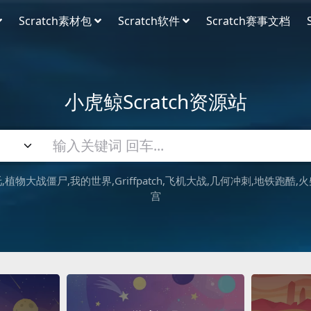
Scratch素材包
Scratch软件
Scratch赛事文档
小虎鲸Scratch资源站
吒
植物大战僵尸
我的世界
Griffpatch
飞机大战
几何冲刺
地铁跑酷
火
宫