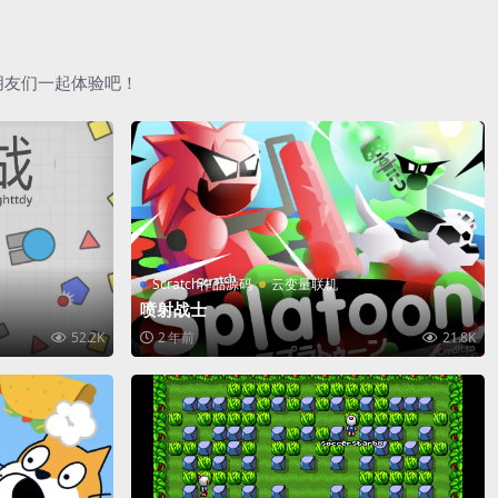
朋友们一起体验吧！
Scratch作品源码
云变量联机
喷射战士
52.2K
2 年前
21.8K