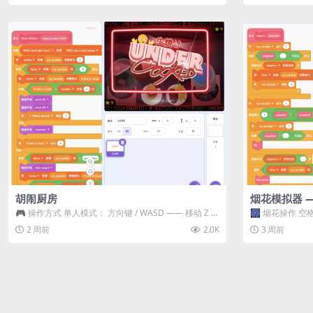
胡闹厨房
烟花模拟器 
🎮 操作方式 单人模式： 方向键 / WASD —— 移动 Z /
🎆 烟花操作 空格
K —— 抓...
型 普通烟花 嘶...
2 周前
2.0K
3 周前