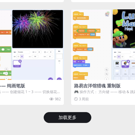
—— 纯画笔版
路易吉洋馆猎魂 重制版
 —— 创建烟花 1 ~ 3 —— 切换烟花类
🎮 操作方式： 方向键 —— 移动 & 跳
宝箱 将你...
982
3 周前
加载更多