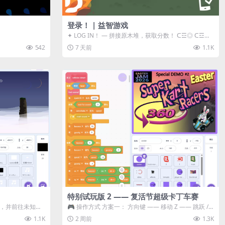
登录！ | 益智游戏
✦ LOG IN！ — 拼接原木堆，获取分数！ ᑕ☲◎ ᑕ☲◎
ᑕ☲◎ ᑕ☲◎ ...
542
7 天前
1.1K
特别试玩版 2 —— 复活节超级卡丁车赛
体，并前往未知领
🎮 操作方式 方案一： 方向键 —— 移动 Z —— 跳跃 /
漂移 方案二： ...
1.1K
2 周前
1.3K