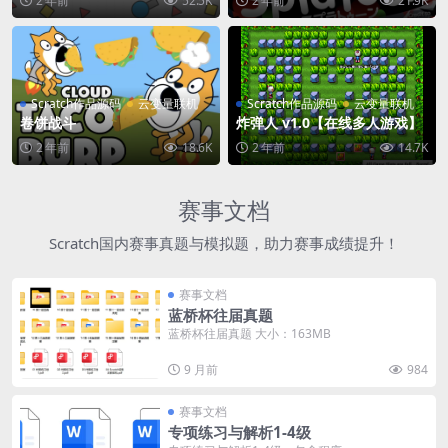
2 年前
52.5K
2 年前
21.9K
Scratch作品源码
云变量联机
Scratch作品源码
云变量联机
卷饼战斗
炸弹人 v1.0【在线多人游戏】
2 年前
18.6K
2 年前
14.7K
赛事文档
Scratch国内赛事真题与模拟题，助力赛事成绩提升！
赛事文档
蓝桥杯往届真题
蓝桥杯往届真题 大小：163MB
9 月前
984
赛事文档
专项练习与解析1-4级