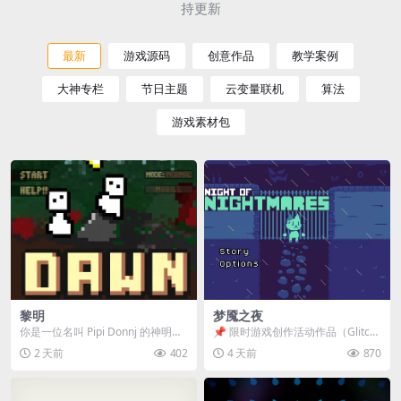
持更新
最新
游戏源码
创意作品
教学案例
大神专栏
节日主题
云变量联机
算法
游戏素材包
黎明
梦魇之夜
你是一位名叫 Pipi Donnj 的神明。
📌 限时游戏创作活动作品（Glitch
你的任务是保护一群白色小人。 点
Game Jam） 📖 故事背景 怪物四...
2 天前
402
4 天前
870
击...