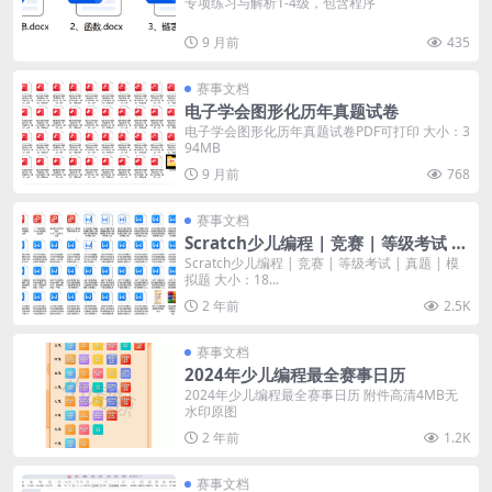
专项练习与解析1-4级，包含程序
9 月前
435
赛事文档
电子学会图形化历年真题试卷
电子学会图形化历年真题试卷PDF可打印 大小：3
94MB
9 月前
768
赛事文档
Scratch少儿编程 | 竞赛 | 等级考试 |
真题 | 模拟题
Scratch少儿编程 | 竞赛 | 等级考试 | 真题 | 模
拟题 大小：18...
2 年前
2.5K
赛事文档
2024年少儿编程最全赛事日历
2024年少儿编程最全赛事日历 附件高清4MB无
水印原图
2 年前
1.2K
赛事文档