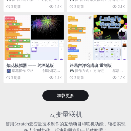
移动 Z —— 跳跃 / 漂移 方案二： ...
WASD —— 移动 Z / K —— 抓...
3 周前
1.4K
3 周前
2.1K
烟花模拟器 —— 纯画笔版
路易吉洋馆猎魂 重制版
🎆 烟花操作 空格 —— 创建烟花 1
🎮 操作方式： 方向键 —— 移动 &
~ 3 —— 切换烟花类型 普通烟花
跳跃 空格 —— 打开宝箱 将你...
3 周前
1.1K
3 周前
1.2K
嘶...
加载更多
云变量联机
使用Scratch云变量技术制作的互动项目和联机功能，轻松实现
多人实时协作，赶快和朋友们一起体验吧！