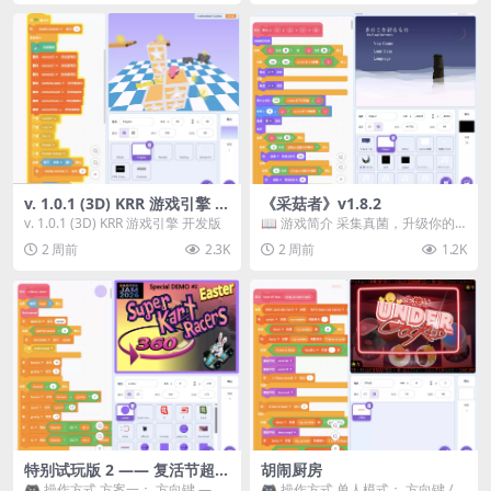
v. 1.0.1 (3D) KRR 游戏引擎 开
《采菇者》v1.8.2
发版
v. 1.0.1 (3D) KRR 游戏引擎 开发版
📖 游戏简介 采集真菌，升级你的
机体，并前往未知领域探索。 这是
2 周前
2.3K
2 周前
1.2K
一款静谧的探索冒...
特别试玩版 2 —— 复活节超级
胡闹厨房
卡丁车赛
🎮 操作方式 方案一： 方向键 ——
🎮 操作方式 单人模式： 方向键 /