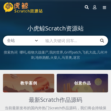
小虎鲸Scratch资源站
搜索热词
哪吒
植物大战僵尸
我的世界
Griffpatch
飞机大战
几何冲
刺
地铁跑酷
火柴人
马里奥
迷宫
教学案例
创意作品
最新Scratch作品源码
当前最新发布的国内外热门Scratch作品源码，我们将会持续保