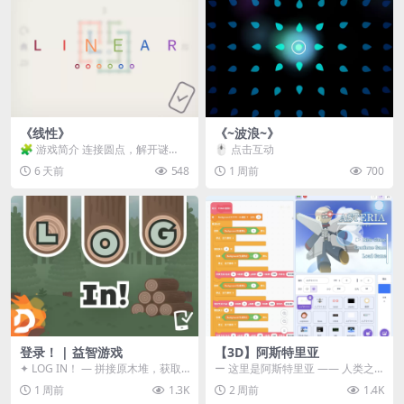
《线性》
《~波浪~》
🧩 游戏简介 连接圆点，解开谜
🖱️ 点击互动
题。 ⚠️ 重要提示 所有关卡均可通
6 天前
548
1 周前
700
关，请确保使用...
登录！ | 益智游戏
【3D】阿斯特里亚
✦ LOG IN！ — 拼接原木堆，获取
ー 这里是阿斯特里亚 —— 人类之
分数！ ᑕ☲◎ ᑕ☲◎ ᑕ☲◎ ᑕ☲◎ ...
罪与未来希望交汇之地 📖 游戏简
1 周前
1.3K
2 周前
1.4K
介 《阿斯特里...