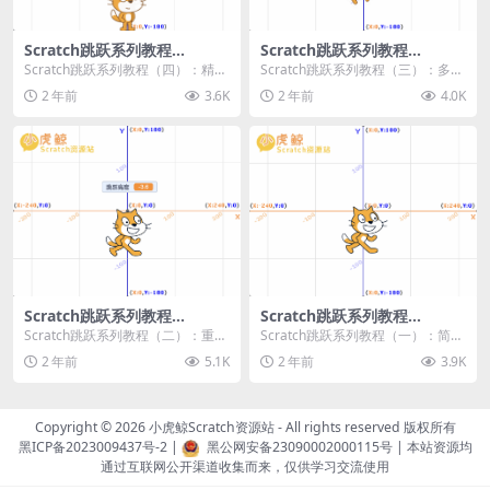
Scratch跳跃系列教程
Scratch跳跃系列教程
（四）：精准着陆
（三）：多段跳跃
Scratch跳跃系列教程（四）：精准
Scratch跳跃系列教程（三）：多段
着陆 作者：小虎鲸Scratch资源站
跳跃 作者：小虎鲸Scratch资源站
2 年前
3.6K
2 年前
4.0K
...
连...
Scratch跳跃系列教程
Scratch跳跃系列教程
（二）：重力跳跃
（一）：简单跳跃
Scratch跳跃系列教程（二）：重力
Scratch跳跃系列教程（一）：简单
跳跃 作者：小虎鲸Scratch资源站
跳跃 作者：小虎鲸Scratch资源站
2 年前
5.1K
2 年前
3.9K
按...
按...
Copyright © 2026
小虎鲸Scratch资源站
- All rights reserved 版权所有
黑ICP备2023009437号-2
|
黑公网安备23090002000115号
| 本站资源均
通过互联网公开渠道收集而来，仅供学习交流使用