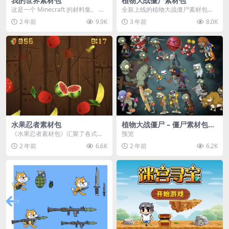
我的世界素材包
植物大战僵尸素材包
这是一个 Minecraft 的材料集。 操
全新上线的植物大战僵尸素材包，
作方法如下： 工具 → 右箭头 怪物...
内含48个精选资源，涵盖角色、场
2 年前
9.9K
3 年前
8.0K
景、音效等多样内容...
水果忍者素材包
植物大战僵尸 – 僵尸素材包
【可预览】
《水果忍者素材包》汇聚了各式鲜
预览
美诱人的水果图像与清脆悦耳的切
2 年前
6.6K
2 年前
6.2K
割音效，专为追求极致...