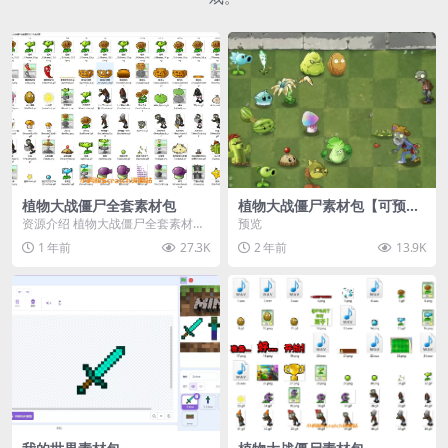
植物大战僵尸全套素材包
植物大战僵尸素材包【可预
览】
资源介绍 植物大战僵尸全套素材
预览
包，包含227个丰富多样的素材，
1 年前
27.3K
2 年前
13.9K
涵盖角色、背景、动...