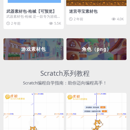
武器素材包-枪械【可预览】
迷宫寻宝素材包
武器素材包-枪械 是一款专为游戏开
2 年前
4.0K
发者和创作者设计的素材包，包含
2 年前
5.5K
多种高质量的枪械...
游戏素材包
角色（png）
Scratch系列教程
Scratch编程自学指南：助你迈向编程高手！