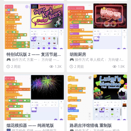
特别试玩版 2 —— 复活节超级
胡闹厨房
卡丁车赛
🎮 操作方式 方案一： 方向键 ——
🎮 操作方式 单人模式： 方向键 /
移动 Z —— 跳跃 / 漂移 方案二： ...
WASD —— 移动 Z / K —— 抓...
2 周前
1.3K
2 周前
1.9K
烟花模拟器 —— 纯画笔版
路易吉洋馆猎魂 重制版
🎆 烟花操作 空格 —— 创建烟花 1
🎮 操作方式： 方向键 —— 移动 &