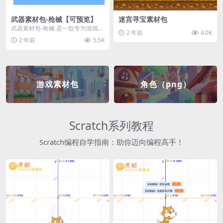
武器素材包-枪械【可预览】
迷宫寻宝素材包
武器素材包-枪械 是一款专为游戏开
2 年前
4.0K
发者和创作者设计的素材包，包含
2 年前
5.5K
多种高质量的枪械...
游戏素材包
角色（png）
Scratch系列教程
Scratch编程自学指南：助你迈向编程高手！