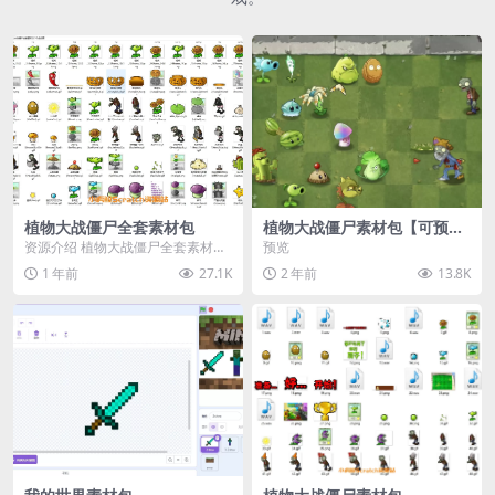
植物大战僵尸全套素材包
植物大战僵尸素材包【可预
览】
资源介绍 植物大战僵尸全套素材
预览
包，包含227个丰富多样的素材，
1 年前
27.1K
2 年前
13.8K
涵盖角色、背景、动...