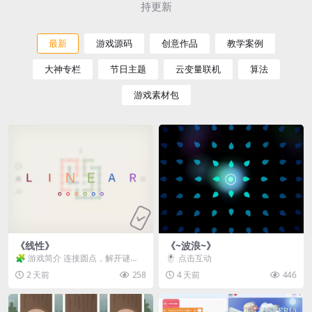
持更新
最新
游戏源码
创意作品
教学案例
大神专栏
节日主题
云变量联机
算法
游戏素材包
《线性》
《~波浪~》
🧩 游戏简介 连接圆点，解开谜
🖱️ 点击互动
题。 ⚠️ 重要提示 所有关卡均可通
2 天前
258
4 天前
446
关，请确保使用...