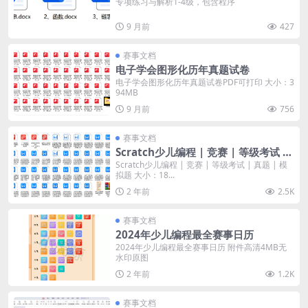
专项练习与解析1-4级，包含程序
9 月前
427
赛事文档
电子学会图形化历年真题试卷
电子学会图形化历年真题试卷PDF可打印 大小：3
94MB
9 月前
756
赛事文档
Scratch少儿编程 | 竞赛 | 等级考试 |
真题 | 模拟题
Scratch少儿编程 | 竞赛 | 等级考试 | 真题 | 模
拟题 大小：18...
2 年前
2.5K
赛事文档
2024年少儿编程最全赛事日历
2024年少儿编程最全赛事日历 附件高清4MB无
水印原图
2 年前
1.2K
赛事文档