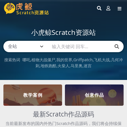
小虎鲸Scratch资源站
搜索热词
哪吒
植物大战僵尸
我的世界
Griffpatch
飞机大战
几何冲
刺
地铁跑酷
火柴人
马里奥
迷宫
教学案例
创意作品
最新Scratch作品源码
当前最新发布的国内外热门Scratch作品源码，我们将会持续保