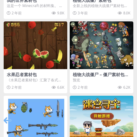
我的世界素材包
植物大战僵尸素材包
这是一个 Minecraft 的材料集。 操
全新上线的植物大战僵尸素材包，
作方法如下： 工具 → 右箭头 怪物...
内含48个精选资源，涵盖角色、场
2 年前
9.8K
3 年前
8.0K
景、音效等多样内容...
水果忍者素材包
植物大战僵尸 – 僵尸素材包
【可预览】
《水果忍者素材包》汇聚了各式鲜
预览
美诱人的水果图像与清脆悦耳的切
2 年前
6.6K
2 年前
6.2K
割音效，专为追求极致...