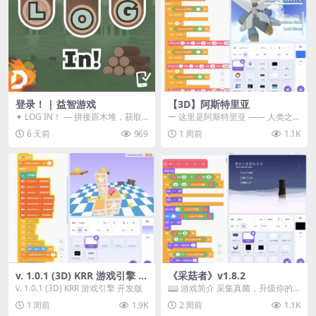
登录！ | 益智游戏
【3D】阿斯特里亚
✦ LOG IN！ — 拼接原木堆，获取
ー 这里是阿斯特里亚 —— 人类之
分数！ ᑕ☲◎ ᑕ☲◎ ᑕ☲◎ ᑕ☲◎ ...
罪与未来希望交汇之地 📖 游戏简
6 天前
969
1 周前
1.1K
介 《阿斯特里...
v. 1.0.1 (3D) KRR 游戏引擎 开
《采菇者》v1.8.2
发版
v. 1.0.1 (3D) KRR 游戏引擎 开发版
📖 游戏简介 采集真菌，升级你的
机体，并前往未知领域探索。 这是
1 周前
1.9K
2 周前
1.1K
一款静谧的探索冒...