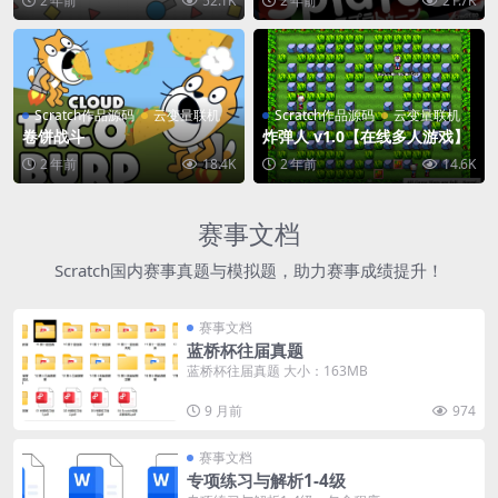
2 年前
52.1K
2 年前
21.7K
Scratch作品源码
云变量联机
Scratch作品源码
云变量联机
卷饼战斗
炸弹人 v1.0【在线多人游戏】
2 年前
18.4K
2 年前
14.6K
赛事文档
Scratch国内赛事真题与模拟题，助力赛事成绩提升！
赛事文档
蓝桥杯往届真题
蓝桥杯往届真题 大小：163MB
9 月前
974
赛事文档
专项练习与解析1-4级