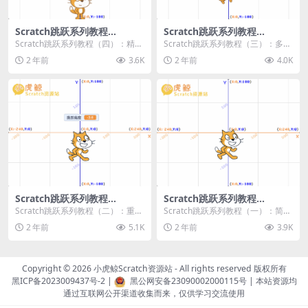
Scratch跳跃系列教程
Scratch跳跃系列教程
（四）：精准着陆
（三）：多段跳跃
Scratch跳跃系列教程（四）：精准
Scratch跳跃系列教程（三）：多段
着陆 作者：小虎鲸Scratch资源站
跳跃 作者：小虎鲸Scratch资源站
2 年前
3.6K
2 年前
4.0K
...
连...
Scratch跳跃系列教程
Scratch跳跃系列教程
（二）：重力跳跃
（一）：简单跳跃
Scratch跳跃系列教程（二）：重力
Scratch跳跃系列教程（一）：简单
跳跃 作者：小虎鲸Scratch资源站
跳跃 作者：小虎鲸Scratch资源站
2 年前
5.1K
2 年前
3.9K
按...
按...
Copyright © 2026
小虎鲸Scratch资源站
- All rights reserved 版权所有
黑ICP备2023009437号-2
|
黑公网安备23090002000115号
| 本站资源均
通过互联网公开渠道收集而来，仅供学习交流使用