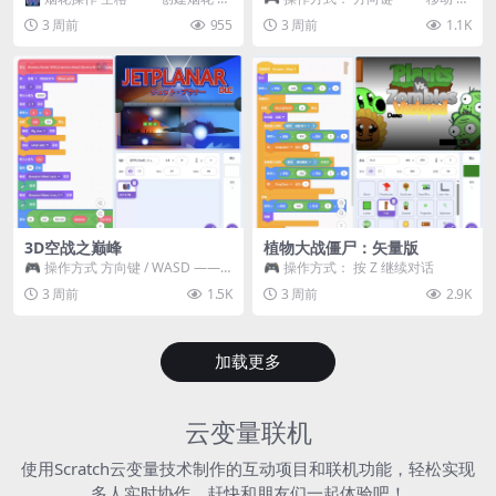
~ 3 —— 切换烟花类型 普通烟花
跳跃 空格 —— 打开宝箱 将你...
3 周前
955
3 周前
1.1K
嘶...
3D空战之巅峰
植物大战僵尸：矢量版
🎮 操作方式 方向键 / WASD ——
🎮 操作方式： 按 Z 继续对话
移动 Z / K —— 射击 / 攻击...
3 周前
1.5K
3 周前
2.9K
加载更多
云变量联机
使用Scratch云变量技术制作的互动项目和联机功能，轻松实现
多人实时协作，赶快和朋友们一起体验吧！