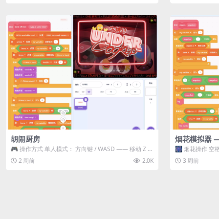
胡闹厨房
烟花模拟器 
🎮 操作方式 单人模式： 方向键 / WASD —— 移动 Z /
🎆 烟花操作 空格
K —— 抓...
型 普通烟花 嘶...
2 周前
2.0K
3 周前