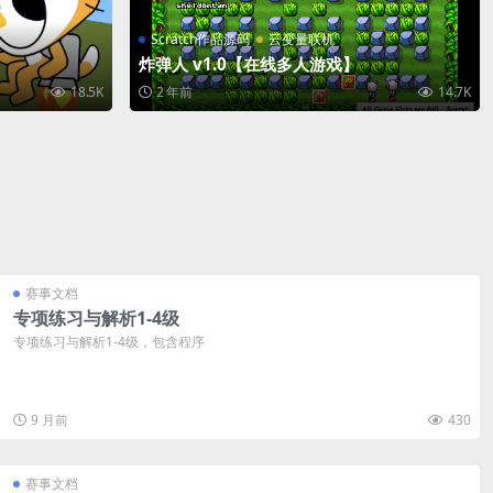
Scratch作品源码
云变量联机
炸弹人 v1.0【在线多人游戏】
18.5K
2 年前
14.7K
赛事文档
专项练习与解析1-4级
专项练习与解析1-4级，包含程序
9 月前
430
赛事文档