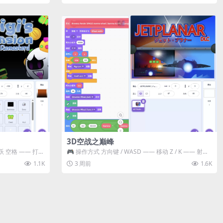
3D空战之巅峰
跃 空格 —— 打开
🎮 操作方式 方向键 / WASD —— 移动 Z / K —— 射击 /
攻击...
1.1K
3 周前
1.6K