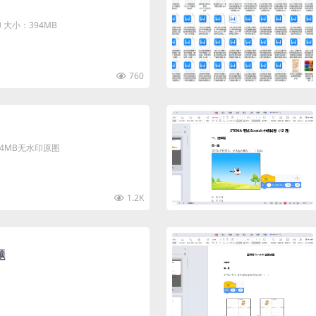
大小：394MB
760
清4MB无水印原图
1.2K
题