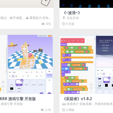
《~波浪~》
接圆点，解开谜题。 ⚠️ 重要提示 所有
🖱️ 点击互动
确保使用...
416
5 天前
3D) KRR 游戏引擎 开发版
《采菇者》v1.8.2
 KRR 游戏引擎 开发版
📖 游戏简介 采集真菌，升级你的机
域探索。 这是一款静谧的探索冒...
2.1K
2 周前