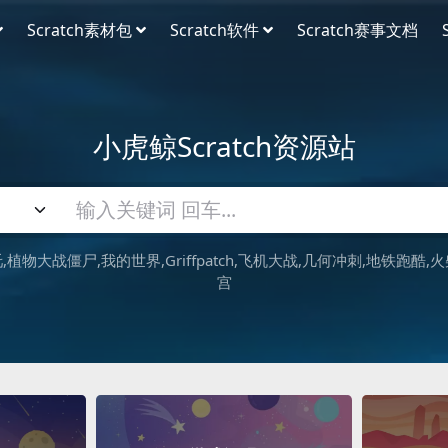
Scratch素材包
Scratch软件
Scratch赛事文档
小虎鲸Scratch资源站
吒
植物大战僵尸
我的世界
Griffpatch
飞机大战
几何冲刺
地铁跑酷
火
宫