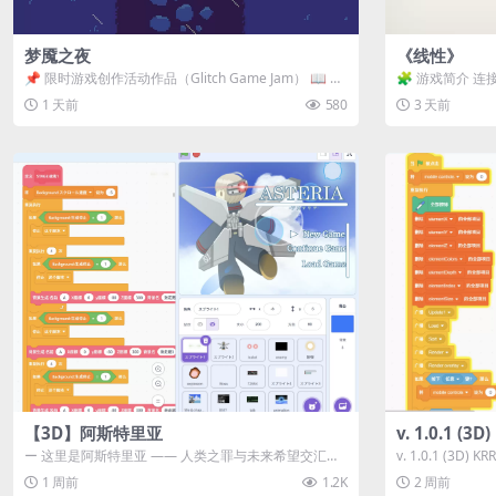
梦魇之夜
《线性》
📌 限时游戏创作活动作品（Glitch Game Jam） 📖 故
🧩 游戏简介 连
事背景 怪物四...
关卡均可通关，请
1 天前
580
3 天前
【3D】阿斯特里亚
v. 1.0.1 (
ー 这里是阿斯特里亚 —— 人类之罪与未来希望交汇之
v. 1.0.1 (3D)
地 📖 游戏简介 《阿斯特里...
1 周前
1.2K
2 周前