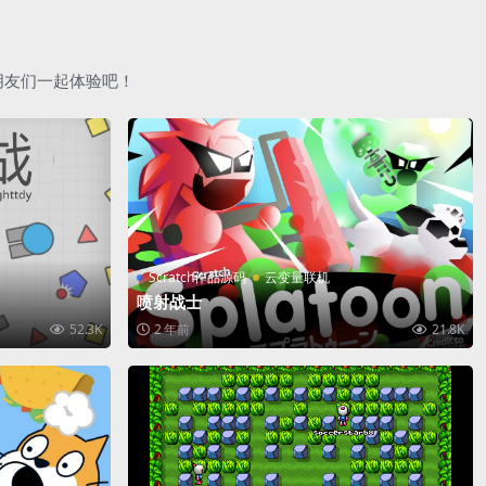
朋友们一起体验吧！
Scratch作品源码
云变量联机
喷射战士
52.3K
2 年前
21.8K