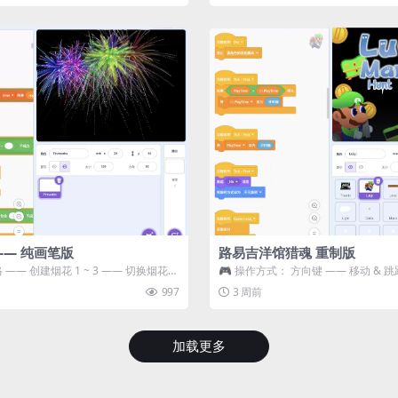
—— 纯画笔版
路易吉洋馆猎魂 重制版
 —— 创建烟花 1 ~ 3 —— 切换烟花类
🎮 操作方式： 方向键 —— 移动 & 跳
宝箱 将你...
997
3 周前
加载更多