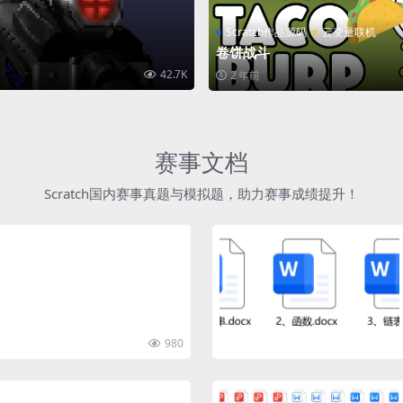
Scratch作品源码
云变量联机
卷饼战斗
42.7K
2 年前
赛事文档
Scratch国内赛事真题与模拟题，助力赛事成绩提升！
980