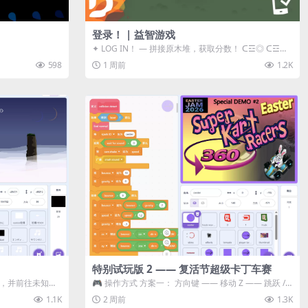
登录！ | 益智游戏
✦ LOG IN！ — 拼接原木堆，获取分数！ ᑕ☲◎ ᑕ☲◎
ᑕ☲◎ ᑕ☲◎ ...
598
1 周前
1.2K
特别试玩版 2 —— 复活节超级卡丁车赛
体，并前往未知领
🎮 操作方式 方案一： 方向键 —— 移动 Z —— 跳跃 /
漂移 方案二： ...
1.1K
2 周前
1.3K