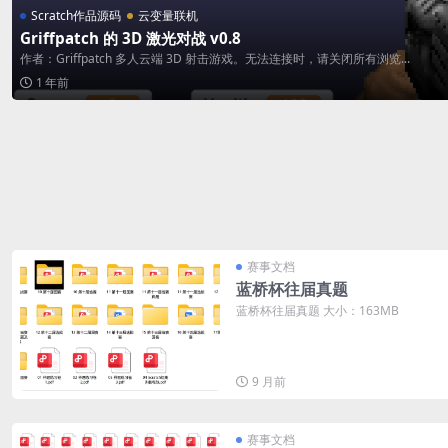
Scratch作品源码
云变量联机
Griffpatch 的 3D 激光对战 v0.8
作者：Griffpatch 多人云端 3D 射击游戏。无法连接时，请关闭所有浏览...
1 年前
赛事文档
蓝桥杯往届真题
蓝桥杯往届真题 大小：163MB
9 月前
赛事文档